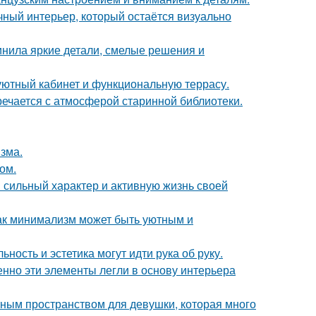
ный интерьер, который остаётся визуально
инила яркие детали, смелые решения и
 уютный кабинет и функциональную террасу.
речается с атмосферой старинной библиотеки.
зма.
ом.
сильный характер и активную жизнь своей
ак минимализм может быть уютным и
ность и эстетика могут идти рука об руку.
нно эти элементы легли в основу интерьера
тным пространством для девушки, которая много