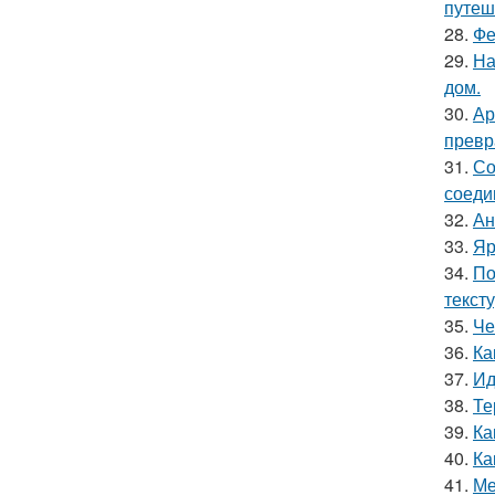
путеш
28.
Фе
29.
На
дом.
30.
Ар
превр
31.
Со
соеди
32.
Ан
33.
Яр
34.
По
текст
35.
Че
36.
Ка
37.
Ид
38.
Те
39.
Ка
40.
Ка
41.
Ме