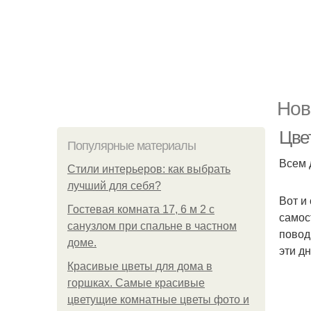
Нов
Цве
Популярные материалы
Всем 
Стили интерьеров: как выбрать
лучший для себя?
Вот и
Гостевая комната 17, 6 м 2 с
самос
санузлом при спальне в частном
повод
доме.
эти дн
Красивые цветы для дома в
горшках. Самые красивые
цветущие комнатные цветы фото и