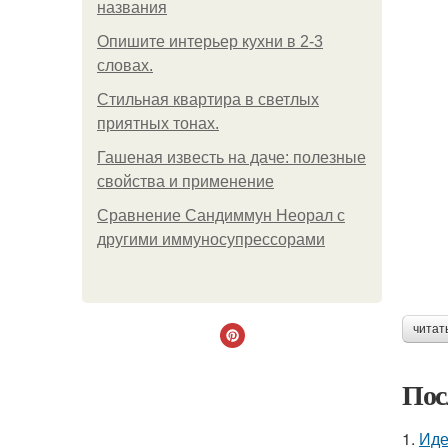
названия
Опишите интерьер кухни в 2-3
словах.
Стильная квартира в светлых
приятных тонах.
Гашеная известь на даче: полезные
свойства и применение
Сравнение Сандиммун Неорал с
другими иммуносупрессорами
читат
Пос
1.
Иде