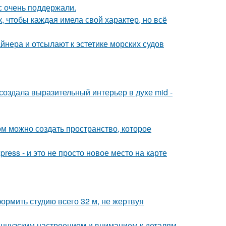
с очень поддержали.
 чтобы каждая имела свой характер, но всё
йнера и отсылают к эстетике морских судов
оздала выразительный интерьер в духе mid -
ом можно создать пространство, которое
ress - и это не просто новое место на карте
ормить студию всего 32 м, не жертвуя
анцузским настроением и вниманием к деталям.