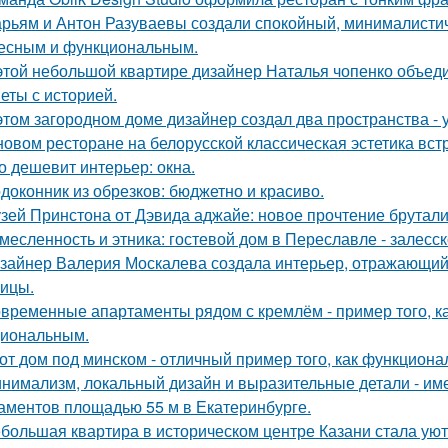
рьям и Антон Разуваевы создали спокойный, минималистич
есным и функциональным.
этой небольшой квартире дизайнер Наталья чопенко объед
еты с историей.
этом загородном доме дизайнер создал два пространства -
новом ресторане на белорусской классическая эстетика вст
о дешевит интерьер: окна.
доконник из обрезков: бюджетно и красиво.
зей Принстона от Дэвида аджайе: новое прочтение брутали
месленность и этника: гостевой дом в Переславле - залесск
зайнер Валерия Москалева создала интерьер, отражающий 
чицы.
временные апартаменты рядом с кремлём - пример того, к
иональным.
от дом под минском - отличный пример того, как функциональ
нимализм, локальный дизайн и выразительные детали - име
аментов площадью 55 м в Екатеринбурге.
большая квартира в историческом центре Казани стала ую