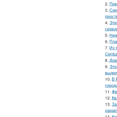
2.
Пом
3.
Син
прост
4.
Эти
серед
5.
Неж
6.
Пла
7.
Из 
Centu
8.
Дом
9.
Это
выдел
10.
В 
город
11.
Фр
12.
Кв
13.
За
харак
14.
Ко