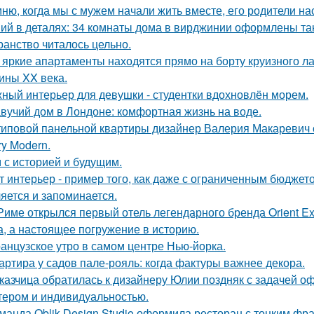
ню, когда мы с мужем начали жить вместе, его родители на
ий в деталях: 34 комнаты дома в вирджинии оформлены так,
ранство читалось цельно.
 яркие апартаменты находятся прямо на борту круизного ла
ины XX века.
ный интерьер для девушки - студентки вдохновлён морем.
вучий дом в Лондоне: комфортная жизнь на воде.
типовой панельной квартиры дизайнер Валерия Макаревич с
ry Modern.
 с историей и будущим.
т интерьер - пример того, как даже с ограниченным бюджет
яется и запоминается.
Риме открылся первый отель легендарного бренда Orient Exp
а, а настоящее погружение в историю.
анцузское утро в самом центре Нью-йорка.
артира у садов пале-рояль: когда фактуры важнее декора.
казчица обратилась к дизайнеру Юлии поздняк с задачей оф
тером и индивидуальностью.
манда Oblik Design Studio оформила ресторан с тонким фр