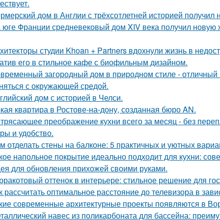
ествует.
рмерский дом в Англии с трёхсотлетней историей получил 
 юге Франции средневековый дом XIV века получил новую 
хитекторы студии Khoan + Partners вдохнули жизнь в недос
атив его в стильное кафе с биофильным дизайном.
временный загородный дом в природном стиле - отличный п
няться с окружающей средой.
глийский дом с историей в Челси.
кая квартира в Ростове-на-дону, созданная бюро AN.
трясающее преображение кухни всего за месяц - без перепл
уры и удобство.
м отделать стены на балконе: 5 практичных и уютных вариа
кое напольное покрытие идеально подходит для кухни: сов
ея для обновления прихожей своими руками.
рракотовый оттенок в интерьере: стильное решение для гос
к рассчитать оптимальное расстояние до телевизора в зави
кие современные архитектурные проекты появляются в Во
таллический навес из поликарбоната для бассейна: преим