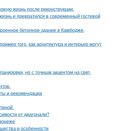
новую жизнь после реконструкции.
жизнь и превратился в современный гостевой
троенное бетонное здание в Камбодже,
ример того, как архитектура и интерьер могут
анировки, но с точным акцентом на свет,
нтов.
еты и рекомендации
тиной.
симости от диагонали?
ронеже
ущества и особенности