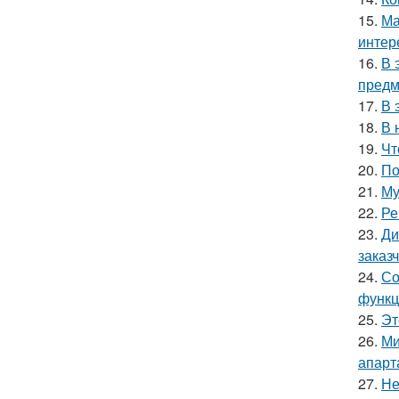
15.
Ма
интер
16.
В 
предм
17.
В 
18.
В 
19.
Чт
20.
По
21.
Му
22.
Ре
23.
Ди
заказ
24.
Со
функц
25.
Эт
26.
Ми
апарт
27.
Не