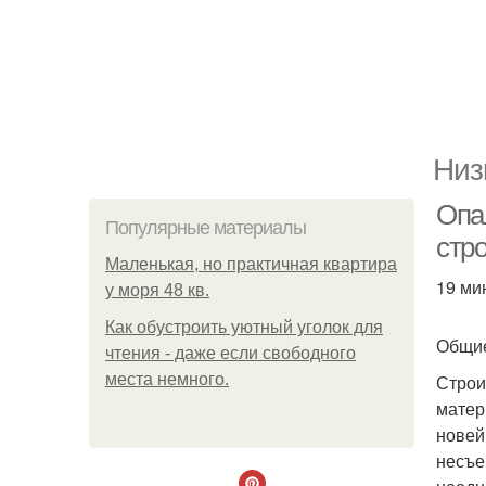
Низ
Опа
Популярные материалы
стр
Маленькая, но практичная квартира
19 ми
у моря 48 кв.
Как обустроить уютный уголок для
Общи
чтения - даже если свободного
места немного.
Строи
матер
новей
несъе