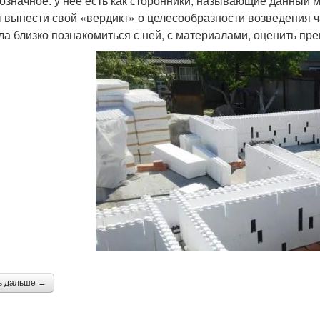
означное: у нее есть как сторонники, называющие данный 
 вынести свой «вердикт» о целесообразности возведения ч
ла близко познакомиться с ней, с материалами, оценить пр
ь дальше →