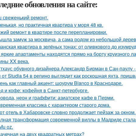
ледние обновления на сайте:
 свеженький ремонт.
енькая, но практичная квартира у моря 48 кв.
жий ремонт в квартире после перепланировки.
ышла замуж за москвича, а сама родом из небольшой дерев
анская квартира в зелёных тонах: от оливкового до изумруд
 яркие апартаменты находятся прямо на борту круизного ла
ины XX века.
тхаус обувного дизайнера Александр Бирман в Сан-паулу - 
 от Studia 54 в репино выглядит как роскошная яхта, приш
ень как главный акцент: шоурум Blanco в Краснодаре.
д и кофе: кофейня в Санкт-петербурге.
овода, неон и граффити: азиатское кафе в Перми.
временная классика с характером старого дома.
от отель в Хабаровске словно продолжает пейзаж за окном.
лная трансформация современной виллы в Мадриде стала 
Mu oz.
ачечная на двух квадратных метрах?