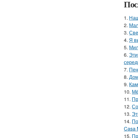
Пос
1.
Наш
2.
Мал
3.
Све
4.
Я в
5.
Мил
6.
Эти
серед
7.
Пен
8.
Дом
9.
Кам
10.
Мё
11.
Пр
12.
Со
13.
Эт
14.
По
Casa 
15.
Пр