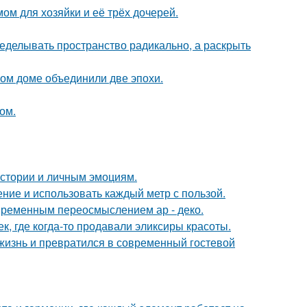
ом для хозяйки и её трёх дочерей.
еделывать пространство радикально, а раскрыть
ом доме объединили две эпохи.
ом.
истории и личным эмоциям.
ение и использовать каждый метр с пользой.
овременным переосмыслением ар - деко.
к, где когда-то продавали эликсиры красоты.
жизнь и превратился в современный гостевой