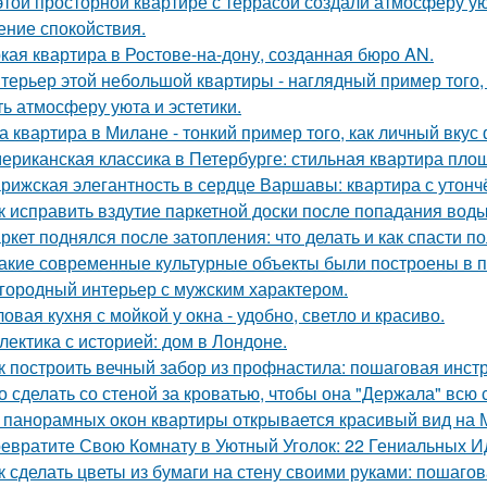
этой просторной квартире с террасой создали атмосферу ую
ние спокойствия.
кая квартира в Ростове-на-дону, созданная бюро AN.
терьер этой небольшой квартиры - наглядный пример того,
ть атмосферу уюта и эстетики.
а квартира в Милане - тонкий пример того, как личный вку
ериканская классика в Петербурге: стильная квартира пло
рижская элегантность в сердце Варшавы: квартира с утон
к исправить вздутие паркетной доски после попадания вод
ркет поднялся после затопления: что делать и как спасти п
Какие современные культурные объекты были построены в 
городный интерьер с мужским характером.
ловая кухня с мойкой у окна - удобно, светло и красиво.
лектика с историей: дом в Лондоне.
к построить вечный забор из профнастила: пошаговая инст
о сделать со стеной за кроватью, чтобы она "Держала" всю 
 панорамных окон квартиры открывается красивый вид на 
евратите Свою Комнату в Уютный Уголок: 22 Гениальных И
к сделать цветы из бумаги на стену своими руками: пошаго