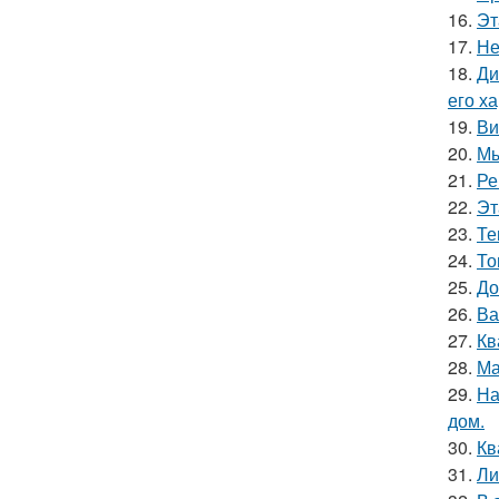
16.
Эт
17.
Не
18.
Ди
его х
19.
Ви
20.
Мы
21.
Ре
22.
Эт
23.
Те
24.
То
25.
До
26.
Ва
27.
Кв
28.
Ма
29.
На
дом.
30.
Кв
31.
Ли