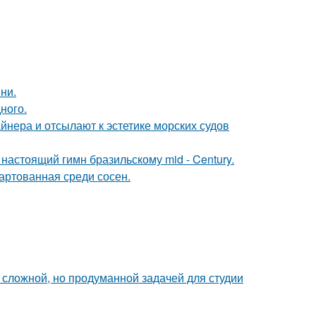
ни.
ного.
йнера и отсылают к эстетике морских судов
настоящий гимн бразильскому mid - Century.
вартованная среди сосен.
сложной, но продуманной задачей для студии