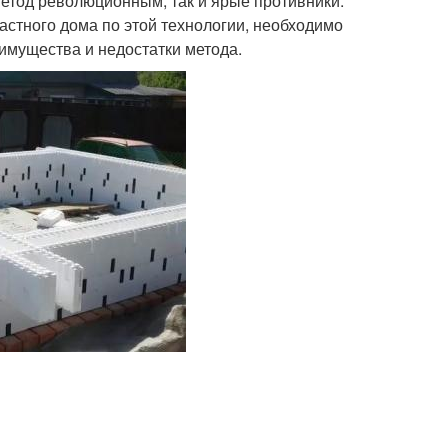
метод революционным, так и ярые противники.
астного дома по этой технологии, необходимо
еимущества и недостатки метода.