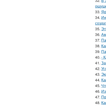
32.
В 
ощуще
33.
Яр
34.
Ин
созда
35.
Эт
36.
Ам
37.
Па
38.
Ка
39.
Па
40.
- 
41.
За
42.
Уг
43.
Эк
44.
Ка
45.
Чт
46.
Из
47.
Пр
48.
Ка