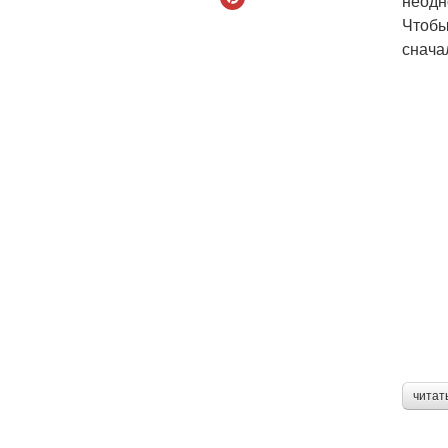
неодн
Чтобы
снача
читат