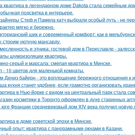
а квартира в легендарном доме Dakota стала семейным дом
обычная подсветка в интерьере.
зайнеры Стеф и Памела катч выбрали особый путь - не пер
арактер мягко и бережно.
кторианский шик и современный комфорт: как в мельбурнск
 строим уютную мансарду.
месленность и этника: гостевой дом в Переславле - залесск
апы шумоизоляции квартиры.
мно-серый и марсала: смелая квартира в Минске.
п - 10 цветов для маленькой комнаты.
м Дениз байерн - это воплощение бережного отношения к 
ша кухня станет удобнее, если грамотно организовать хран
артира в Нью-йорке с видом на центральный парк стала с
газин косметики в Торонто оформлен в духе старинных апте
 юге Франции средневековый дом XIV века получил новую 
артира в доме советской эпохи в Минске.
чный опыт: квартира с панорамными окнами в Казани.