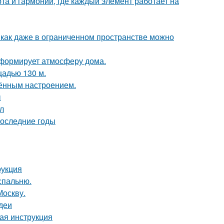
та и гармонии, где каждый элемент работает на
 как даже в ограниченном пространстве можно
с формирует атмосферу дома.
щадью 130 м.
чённым настроением.
ы
ол
последние годы
рукция
спальню.
Москву.
деи
вая инструкция