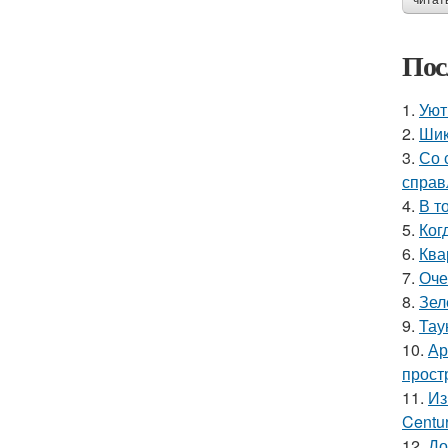
читат
Пос
1.
Уют
2.
Шик
3.
Со 
справ
4.
В т
5.
Ког
6.
Ква
7.
Оче
8.
Зел
9.
Тау
10.
Ар
прост
11.
Из
Centu
12.
До