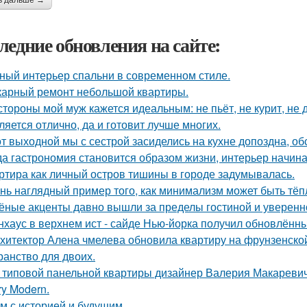
ь дальше →
ледние обновления на сайте:
ный интерьер спальни в современном стиле.
арный ремонт небольшой квартиры.
стороны мой муж кажется идеальным: не пьёт, не курит, не 
ляется отлично, да и готовит лучше многих.
от выходной мы с сестрой засиделись на кухне допоздна, об
да гастрономия становится образом жизни, интерьер начина
ртира как личный остров тишины в городе задумывалась.
нь наглядный пример того, как минимализм может быть тё
ёные акценты давно вышли за пределы гостиной и уверенно
нхаус в верхнем ист - сайде Нью-йорка получил обновлённы
хитектор Алена чмелева обновила квартиру на фрунзенской
ранство для двоих.
 типовой панельной квартиры дизайнер Валерия Макаревич 
ry Modern.
м с историей и будущим.