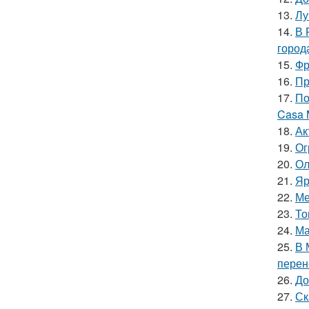
13.
Лу
14.
В 
город
15.
Фр
16.
Пр
17.
По
Casa 
18.
Ак
19.
Ог
20.
Ол
21.
Яр
22.
Ме
23.
То
24.
Ма
25.
В 
перен
26.
До
27.
Ск