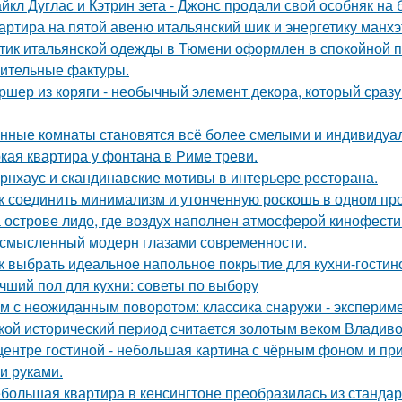
йкл Дуглас и Кэтрин зета - Джонс продали свой особняк на 
артира на пятой авеню итальянский шик и энергетику манх
тик итальянской одежды в Тюмени оформлен в спокойной п
ительные фактуры.
ршер из коряги - необычный элемент декора, который сраз
нные комнаты становятся всё более смелыми и индивидуа
кая квартира у фонтана в Риме треви.
рнхаус и скандинавские мотивы в интерьере ресторана.
к соединить минимализм и утонченную роскошь в одном пр
 острове лидо, где воздух наполнен атмосферой кинофести
смысленный модерн глазами современности.
к выбрать идеальное напольное покрытие для кухни-гостин
чший пол для кухни: советы по выбору
м с неожиданным поворотом: классика снаружи - экспериме
кой исторический период считается золотым веком Владиво
центре гостиной - небольшая картина с чёрным фоном и пр
и руками.
большая квартира в кенсингтоне преобразилась из стандар