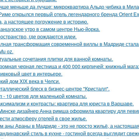
чше меньше да лучше: микроквартира Альдо чибика в Мила
Риме открылся первый отель легендарного бренда Orient Exp
а, а настоящее погружение в историю.
анцузское утро в самом центре Нью-йорка.
остранство, где рождаются идеи.
лная трансформация современной виллы в Мадриде стала 
Mu oz.
туальные сочетания плитки для ванной комнаты.
ромная черная лестница и 400 000 кирпичей: книжный магаз
ивковый цвет в интерьере.
кий дом XIX века в Челси.
таллический блеск в бизнес-центре "Кристалл".
п - 10 цветов для маленькой комнаты.
ксимализм и контрасты: квартира для юриста в Варшаве.
Минске дизайнер Анна римша оформила квартиру для певиц
ести атмосферу отелей в свое жилье.
м аны Араны в Мадриде - это не просто жильё, а настояща
андинавский стиль в кухне - гостиной всегда выглядит свеж