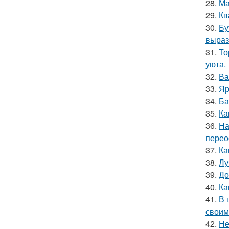
28.
Ма
29.
Кв
30.
Бу
выраз
31.
То
уюта.
32.
Ва
33.
Яр
34.
Ба
35.
Ка
36.
На
перео
37.
Ка
38.
Лу
39.
До
40.
Ка
41.
В 
своим
42.
Не