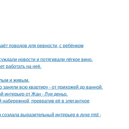
даёт поводов для ревности, с ребёнком
суждали новости и потягивали лёгкое вино.
ет работать на неё.
плым и живым.
 заняли всю квартиру - от прихожей до ванной.
й интерьер от Жан - Луи деньо.
 набережной, превратив её в элегантное
создала выразительный интерьер в духе mid -