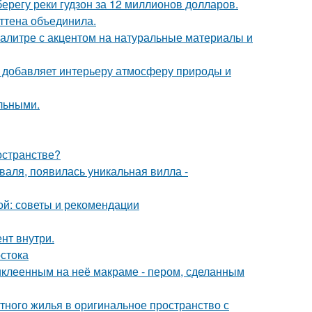
берегу реки гудзон за 12 миллионов долларов.
эттена объединила.
алитре с акцентом на натуральные материалы и
у добавляет интерьеру атмосферу природы и
льными.
остранстве?
валя, появилась уникальная вилла -
ой: советы и рекомендации
нт внутри.
стока
иклеенным на неё макраме - пером, сделанным
тного жилья в оригинальное пространство с