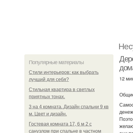
Нес
Дер
Популярные материалы
дом
Стили интерьеров: как выбрать
12 ми
лучший для себя?
Стильная квартира в светлых
Общи
приятных тонах.
Самос
3 на 4 комната. Дизайн спальни 9 кв
денеж
м. Цвет и дизайн.
Поэто
Гостевая комната 17, 6 м 2 с
желаю
санузлом при спальне в частном