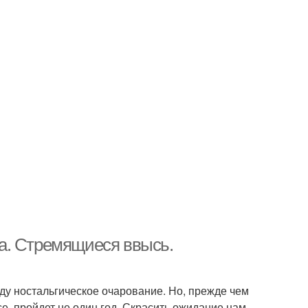
а. Стремящиеся ввысь.
у ностальгическое очарование. Но, прежде чем
е, пройдет не один год. Скрасить ожидание нам