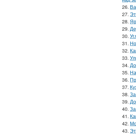
26.
Ва
27.
Эт
28.
Яр
29.
Де
30.
Уг
31.
Но
32.
Ка
33.
Ул
34.
До
35.
На
36.
Пр
37.
Ку
38.
За
39.
До
40.
За
41.
Ка
42.
Мо
43.
Эт