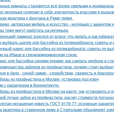
нные комнаты становятся всё более смелыми и индивидуа
от интерьер сочетает в себе элегантность классики и выраз
кая квартира у фонтана в Риме треви.
рево, авторская мебель и искусство - интерьер с акцентом н
лы тоже могут работать на интерьер.
венький ламинат вздулся от влаги: что делать и как избежа
к выбрать шатер для бассейна из поликарбоната: советы и
ичный навес для бассейна из поликарбоната: советы по вы
м на Ибице в средиземноморском стиле.
вес для бассейна своими руками: как сделать удобное и ст
еимущества заборов из профнастила: почему стоит выбрат
хня в бело - синей гамме - спокойствие, свежесть и благоро
боры из профнастила в Москве: установка под ключ
м с характером в Коннектикуте.
боры из профнастила в Москве на карте: где установить и 
кой лучше забор из профнастила: расчет стоимости погонно
лотая негашеная известь ГОСТ 9179-77: основные характе
а квартира в старинном доме в Стокгольме объединяет элем