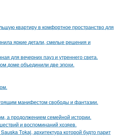
ольшую квартиру в комфортное пространство для
инила яркие детали, смелые решения и
ная для вечерних пауз и утреннего света.
ом доме объединили две эпохи.
ом.
астоящим манифестом свободы и фантазии.
ом, а продолжением семейной истории.
шествий и воспоминаний хозяев.
Sauska Tokaj, архитектура которой будто парит