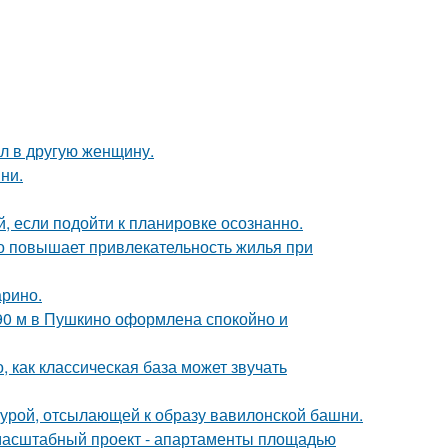
ал в другую женщину.
ни.
 если подойти к планировке осознанно.
но повышает привлекательность жилья при
арино.
 90 м в Пушкино оформлена спокойно и
, как классическая база может звучать
ктурой, отсылающей к образу вавилонской башни.
 масштабный проект - апартаменты площадью