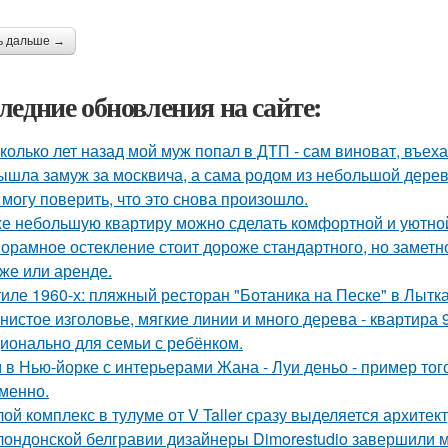
ь дальше →
ледние обновления на сайте:
колько лет назад мой муж попал в ДТП - сам виноват, въех
ышла замуж за москвича, а сама родом из небольшой дерев
 могу поверить, что это снова произошло.
е небольшую квартиру можно сделать комфортной и уютной,
орамное остекление стоит дороже стандартного, но замет
же или аренде.
тиле 1960-х: пляжный ресторан "Ботаника на Песке" в Лытк
нистое изголовье, мягкие линии и много дерева - квартира
ионально для семьи с ребёнком.
 в Нью-йорке с интерьерами Жана - Луи деньо - пример того
менно.
ой комплекс в тулуме от V Taller сразу выделяется архите
лондонской белгравии дизайнеры Dimorestudio завершили