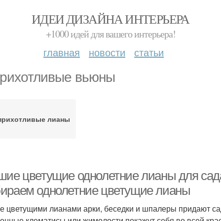
ИДЕИ ДИЗАЙНА ИНТЕРЬЕРА
+1000 идей для вашего интерьера!
главная
новости
статьи
рихотливые вьюны
прихотливые лианы
шие цветущие однолетние лианы для сад
ираем однолетние цветущие лианы
е цветущими лианами арки, беседки и шпалеры придают сад
енные клематисы или жимолости покажут себя во всей крас