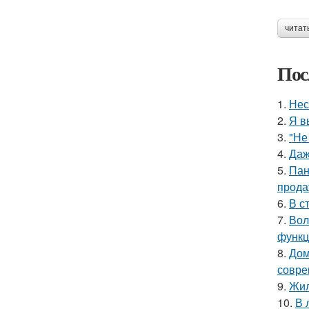
читат
Пос
1.
Нес
2.
Я в
3.
"Не
4.
Даж
5.
Пан
прода
6.
В с
7.
Вол
функц
8.
Дом
совре
9.
Жил
10.
В 