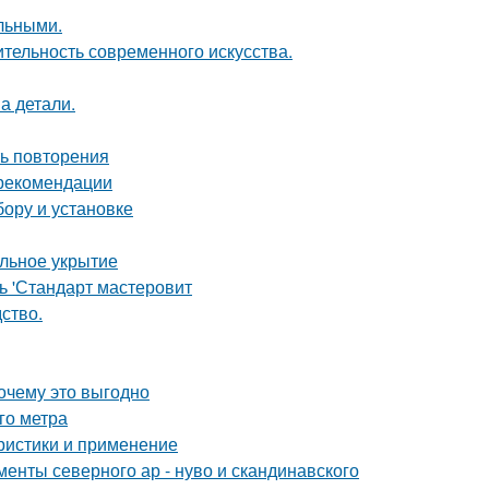
льными.
ительность современного искусства.
а детали.
ть повторения
 рекомендации
бору и установке
ильное укрытие
ь 'Стандарт мастеровит
дство.
почему это выгодно
го метра
ристики и применение
енты северного ар - нуво и скандинавского