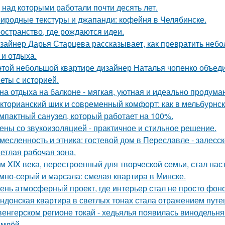
, над которыми работали почти десять лет.
иродные текстуры и джапанди: кофейня в Челябинске.
остранство, где рождаются идеи.
зайнер Дарья Старцева рассказывает, как превратить неб
 и отдыха.
этой небольшой квартире дизайнер Наталья чопенко объед
еты с историей.
на отдыха на балконе - мягкая, уютная и идеально продуман
кторианский шик и современный комфорт: как в мельбурнск
мпактный санузел, который работает на 100%.
ены со звукоизоляцией - практичное и стильное решение.
месленность и этника: гостевой дом в Переславле - залесск
етлая рабочая зона.
м XIX века, перестроенный для творческой семьи, стал н
мно-серый и марсала: смелая квартира в Минске.
ень атмосферный проект, где интерьер стал не просто фон
ндонская квартира в светлых тонах стала отражением путе
венгерском регионе токай - хедьялья появилась винодельня 
емлёй.