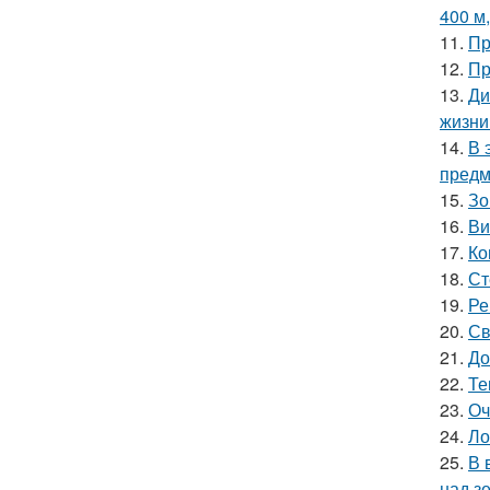
400 м
11.
Пр
12.
Пр
13.
Ди
жизни
14.
В 
предм
15.
Зо
16.
Ви
17.
Ко
18.
Ст
19.
Ре
20.
Св
21.
До
22.
Те
23.
Оч
24.
Ло
25.
В 
над з