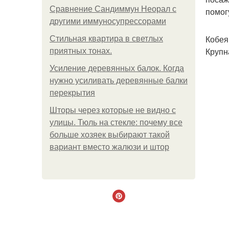
Сравнение Сандиммун Неорал с
помог
другими иммуносупрессорами
Кобея
Стильная квартира в светлых
Крупн
приятных тонах.
Усиление деревянных балок. Когда
нужно усиливать деревянные балки
перекрытия
Шторы через которые не видно с
улицы. Тюль на стекле: почему все
больше хозяек выбирают такой
вариант вместо жалюзи и штор