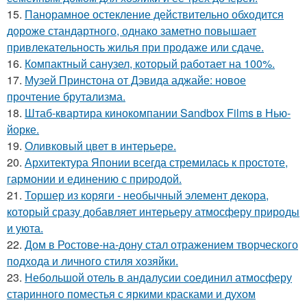
15.
Панорамное остекление действительно обходится
дороже стандартного, однако заметно повышает
привлекательность жилья при продаже или сдаче.
16.
Компактный санузел, который работает на 100%.
17.
Музей Принстона от Дэвида аджайе: новое
прочтение брутализма.
18.
Штаб-квартира кинокомпании Sandbox Films в Нью-
йорке.
19.
Оливковый цвет в интерьере.
20.
Архитектура Японии всегда стремилась к простоте,
гармонии и единению с природой.
21.
Торшер из коряги - необычный элемент декора,
который сразу добавляет интерьеру атмосферу природы
и уюта.
22.
Дом в Ростове-на-дону стал отражением творческого
подхода и личного стиля хозяйки.
23.
Небольшой отель в андалусии соединил атмосферу
старинного поместья с яркими красками и духом