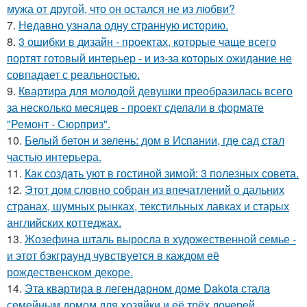
мужа от другой, что он остался не из любви?
7.
Недавно узнала одну странную историю.
8.
3 ошибки в дизайн - проектах, которые чаще всего
портят готовый интерьер - и из-за которых ожидание не
совпадает с реальностью.
9.
Квартира для молодой девушки преобразилась всего
за несколько месяцев - проект сделали в формате
"Ремонт - Сюрприз".
10.
Белый бетон и зелень: дом в Испании, где сад стал
частью интерьера.
11.
Как создать уют в гостиной зимой: 3 полезных совета.
12.
Этот дом словно собран из впечатлений о дальних
странах, шумных рынках, текстильных лавках и старых
английских коттеджах.
13.
Жозефина шталь выросла в художественной семье -
и этот бэкграунд чувствуется в каждом её
рождественском декоре.
14.
Эта квартира в легендарном доме Dakota стала
семейным домом для хозяйки и её трёх дочерей.