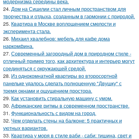
модернизма середины века.
24.
Дом на Сицилии стал личным пространством для
творчества и отдыха, созданным в гармонии с природой.
25.
Квартира в Москве воплощением смелости и
эксперимента стала.
26.
Михаил хвалебнов: мебель для кафе дома
наркомфина.
27.
Современный загородный дом в природном стиле -
отличный пример того, как архитектура и интерьер могут
соединяться с окружающей средой.
28.
Из однокомнатной квартиры во второсортной
панельке удалось сделать полноценную "Двушку" с
тремя окнами и ощущением простора.
29.
Как установить стиральную машину с умом.
30.
Африканские ритмы в современном пространстве.
31.
Функциональность с видом на город.
32.
Чем отделать стены на балконе: 5 практичных и
уютных вариантов.
33.
Квартира у моря в стиле ваби - саби: тишина, свет и