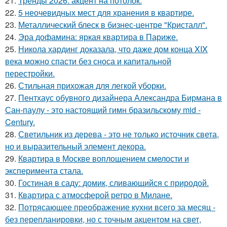
21.
Тренды 2026: акцент на потолок.
22.
5 неочевидных мест для хранения в квартире.
23.
Металлический блеск в бизнес-центре "Кристалл".
24.
Эра дофамина: яркая квартира в Париже.
25.
Никола хардинг доказала, что даже дом конца XIX
века можно спасти без сноса и капитальной
перестройки.
26.
Стильная прихожая для легкой уборки.
27.
Пентхаус обувного дизайнера Александра Бирмана в
Сан-паулу - это настоящий гимн бразильскому mid -
Century.
28.
Светильник из дерева - это не только источник света,
но и выразительный элемент декора.
29.
Квартира в Москве воплощением смелости и
эксперимента стала.
30.
Гостиная в саду: домик, сливающийся с природой.
31.
Квартира с атмосферой ретро в Милане.
32.
Потрясающее преображение кухни всего за месяц -
без перепланировки, но с точным акцентом на свет,