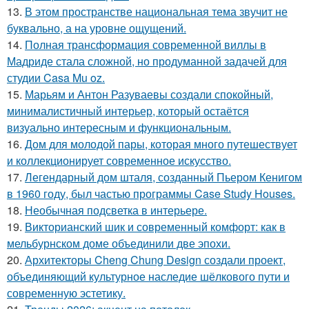
13.
В этом пространстве национальная тема звучит не
буквально, а на уровне ощущений.
14.
Полная трансформация современной виллы в
Мадриде стала сложной, но продуманной задачей для
студии Casa Mu oz.
15.
Марьям и Антон Разуваевы создали спокойный,
минималистичный интерьер, который остаётся
визуально интересным и функциональным.
16.
Дом для молодой пары, которая много путешествует
и коллекционирует современное искусство.
17.
Легендарный дом шталя, созданный Пьером Кенигом
в 1960 году, был частью программы Case Study Houses.
18.
Необычная подсветка в интерьере.
19.
Викторианский шик и современный комфорт: как в
мельбурнском доме объединили две эпохи.
20.
Архитекторы Cheng Chung Design создали проект,
объединяющий культурное наследие шёлкового пути и
современную эстетику.