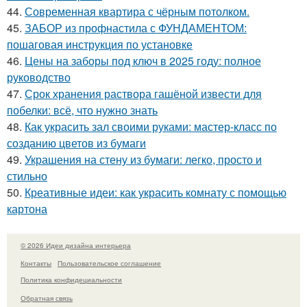
44.
Современная квартира с чёрным потолком.
45.
ЗАБОР из профнастила с ФУНДАМЕНТОМ:
пошаговая инструкция по установке
46.
Цены на заборы под ключ в 2025 году: полное
руководство
47.
Срок хранения раствора гашёной извести для
побелки: всё, что нужно знать
48.
Как украсить зал своими руками: мастер-класс по
созданию цветов из бумаги
49.
Украшения на стену из бумаги: легко, просто и
стильно
50.
Креативные идеи: как украсить комнату с помощью
картона
© 2026 Идеи дизайна интерьера
Контакты
Пользовательское соглашение
Политика конфидециальности
Обратная связь