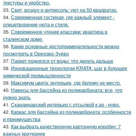
текстуры и удобство.
33.
Свет, воздух и антресоль: уют на 50 квадратах.
34.
Современная гостиная, где каждый элемент -
олицетворение уюта и стиля.
35.
Современное чтение классики: квартира в
сталинском доме.
36.
Какие основные достопримечательности можно
посмотреть в Орехово-Зуево
37.
Паркет поднялся от воды: что делать дальше
38.
Инновационные технологии KRATA: шаг в будущее
химической промышленности
39.
Максимум цвета: интерьер, где белому не место.
40.
Навесы для бассейна из поликарбоната: все, что
нужно знать
41.
Скандинавский интерьер с отсылкой к ар - нуво.
42.
Каркас для бассейна из поликарбоната: особенности
и преимущества
43.
Как выбрать качественную картонную коробку: 7
важных критериев