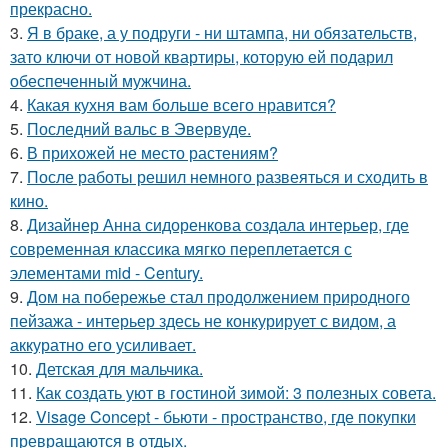
прекрасно.
3.
Я в браке, а у подруги - ни штампа, ни обязательств,
зато ключи от новой квартиры, которую ей подарил
обеспеченный мужчина.
4.
Какая кухня вам больше всего нравится?
5.
Последний вальс в Эвервуде.
6.
В прихожей не место растениям?
7.
После работы решил немного развеяться и сходить в
кино.
8.
Дизайнер Анна сидоренкова создала интерьер, где
современная классика мягко переплетается с
элементами mid - Century.
9.
Дом на побережье стал продолжением природного
пейзажа - интерьер здесь не конкурирует с видом, а
аккуратно его усиливает.
10.
Детская для мальчика.
11.
Как создать уют в гостиной зимой: 3 полезных совета.
12.
Visage Concept - бьюти - пространство, где покупки
превращаются в отдых.