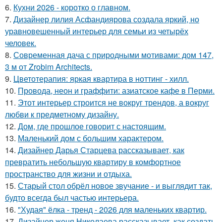
6.
Кухни 2026 - коротко о главном.
7.
Дизайнер лилия Асфандиярова создала яркий, но
уравновешенный интерьер для семьи из четырёх
человек.
8.
Современная дача с природными мотивами: дом 147,
3 м от Zrobim Architects.
9.
Цветотерапия: яркая квартира в ноттинг - хилл.
10.
Провода, неон и граффити: азиатское кафе в Перми.
11.
Этот интерьер строится не вокруг трендов, а вокруг
любви к предметному дизайну.
12.
Дом, где прошлое говорит с настоящим.
13.
Маленький дом с большим характером.
14.
Дизайнер Дарья Старцева рассказывает, как
превратить небольшую квартиру в комфортное
пространство для жизни и отдыха.
15.
Старый стол обрёл новое звучание - и выглядит так,
будто всегда был частью интерьера.
16.
"Худая" ёлка - тренд - 2026 для маленьких квартир.
17.
Дизайнер женя Николаева рассказывает, как создать