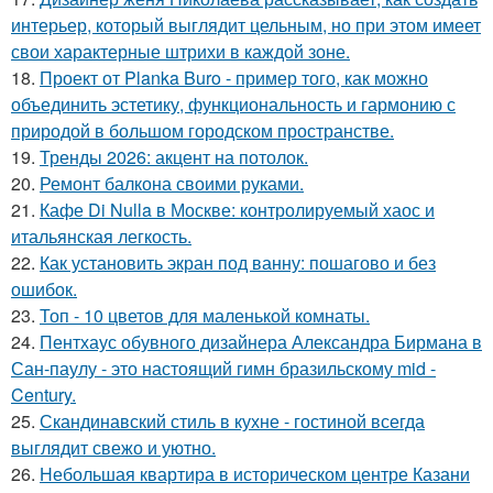
интерьер, который выглядит цельным, но при этом имеет
свои характерные штрихи в каждой зоне.
18.
Проект от Planka Buro - пример того, как можно
объединить эстетику, функциональность и гармонию с
природой в большом городском пространстве.
19.
Тренды 2026: акцент на потолок.
20.
Ремонт балкона своими руками.
21.
Кафе Di Nulla в Москве: контролируемый хаос и
итальянская легкость.
22.
Как установить экран под ванну: пошагово и без
ошибок.
23.
Топ - 10 цветов для маленькой комнаты.
24.
Пентхаус обувного дизайнера Александра Бирмана в
Сан-паулу - это настоящий гимн бразильскому mid -
Century.
25.
Скандинавский стиль в кухне - гостиной всегда
выглядит свежо и уютно.
26.
Небольшая квартира в историческом центре Казани