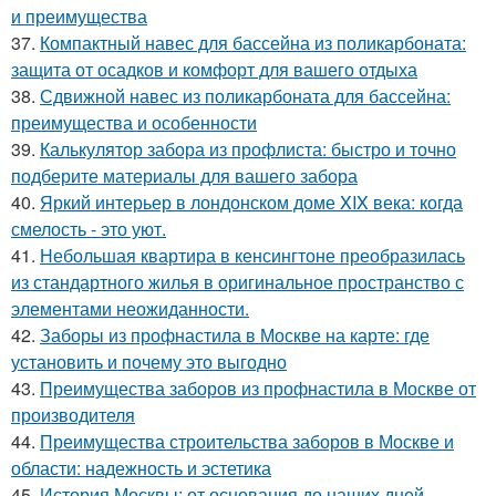
и преимущества
37.
Компактный навес для бассейна из поликарбоната:
защита от осадков и комфорт для вашего отдыха
38.
Сдвижной навес из поликарбоната для бассейна:
преимущества и особенности
39.
Калькулятор забора из профлиста: быстро и точно
подберите материалы для вашего забора
40.
Яркий интерьер в лондонском доме XIX века: когда
смелость - это уют.
41.
Небольшая квартира в кенсингтоне преобразилась
из стандартного жилья в оригинальное пространство с
элементами неожиданности.
42.
Заборы из профнастила в Москве на карте: где
установить и почему это выгодно
43.
Преимущества заборов из профнастила в Москве от
производителя
44.
Преимущества строительства заборов в Москве и
области: надежность и эстетика
45.
История Москвы: от основания до наших дней