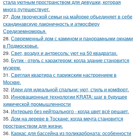
стала уютным пространством для девушки, которая
много путешествует.
27.
Дом творческой семьи на майорке объединяет в себе
скандинавскую лаконичность и атмосферу
Средиземноморья.
28.
Современный дом с камином и панорамными окнами
в Подмосковье.
29.
Свет, воздух и антресоль: уют на 50 квадратах.
30.
Бутик - отель с характером: когда здание становится
музеем.
31.
Светлая квартира с парижским настроением в
Москве.
32.
Идеи для идеальной спальни: уют, стиль и комфорт.
33.
Инновационные технологии KRATA: шаг в будущее
химической промышленности
34.
Интерьер без нейтрального - когда цвет всё решает.
35.
Дом на дереве в Тоскане: когда мечта становится
пространством для жизни.
36.
Каркас для бассейна из поликарбоната: особенности