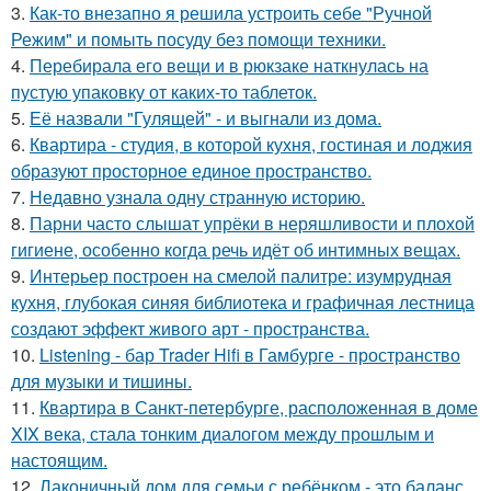
3.
Как-то внезапно я решила устроить себе "Ручной
Режим" и помыть посуду без помощи техники.
4.
Перебирала его вещи и в рюкзаке наткнулась на
пустую упаковку от каких-то таблеток.
5.
Её назвали "Гулящей" - и выгнали из дома.
6.
Квартира - студия, в которой кухня, гостиная и лоджия
образуют просторное единое пространство.
7.
Недавно узнала одну странную историю.
8.
Парни часто слышат упрёки в неряшливости и плохой
гигиене, особенно когда речь идёт об интимных вещах.
9.
Интерьер построен на смелой палитре: изумрудная
кухня, глубокая синяя библиотека и графичная лестница
создают эффект живого арт - пространства.
10.
Listening - бар Trader Hifi в Гамбурге - пространство
для музыки и тишины.
11.
Квартира в Санкт-петербурге, расположенная в доме
XIX века, стала тонким диалогом между прошлым и
настоящим.
12.
Лаконичный дом для семьи с ребёнком - это баланс