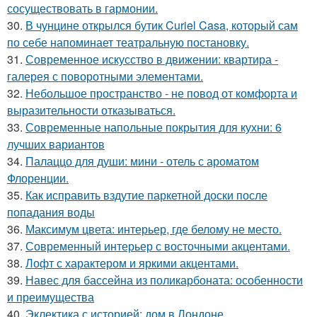
сосуществовать в гармонии.
30.
В чунцине открылся бутик Curiel Casa, который сам
по себе напоминает театральную постановку.
31.
Современное искусство в движении: квартира -
галерея с поворотными элементами.
32.
Небольшое пространство - не повод от комфорта и
выразительности отказываться.
33.
Современные напольные покрытия для кухни: 6
лучших вариантов
34.
Палаццо для души: мини - отель с ароматом
Флоренции.
35.
Как исправить вздутие паркетной доски после
попадания воды
36.
Максимум цвета: интерьер, где белому не место.
37.
Современный интерьер с восточными акцентами.
38.
Лофт с характером и яркими акцентами.
39.
Навес для бассейна из поликарбоната: особенности
и преимущества
40.
Эклектика с историей: дом в Лондоне.