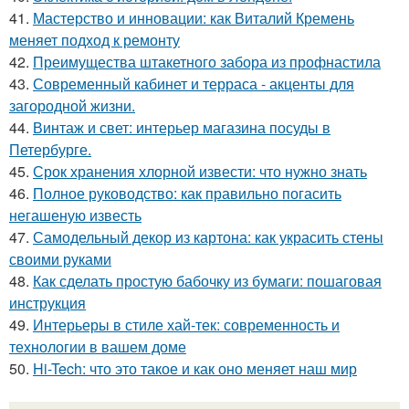
41.
Мастерство и инновации: как Виталий Кремень
меняет подход к ремонту
42.
Преимущества штакетного забора из профнастила
43.
Современный кабинет и терраса - акценты для
загородной жизни.
44.
Винтаж и свет: интерьер магазина посуды в
Петербурге.
45.
Срок хранения хлорной извести: что нужно знать
46.
Полное руководство: как правильно погасить
негашеную известь
47.
Самодельный декор из картона: как украсить стены
своими руками
48.
Как сделать простую бабочку из бумаги: пошаговая
инструкция
49.
Интерьеры в стиле хай-тек: современность и
технологии в вашем доме
50.
Hi-Tech: что это такое и как оно меняет наш мир