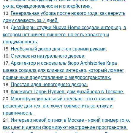
уюта, функциональности и спокойствия.
13.
Генеральная уборка после нового года: как вернуть
дому свежесть за 7 дней.
14.
Дизайнеры студии Nuova Home создали интерьер, в
котором нет ничего лишнего, но есть характер и
продуманность.
15.
Необычный декор для стен своими руками.
16.
Стеллаж из натурального дерева.
17.
Архитектор и основатель бюро Archistories Кира
шаева создала для клиники интерьер, который ломает
привычные представления о медпространствах.
18.
Простая идея новогоднего декора.
19.
Как живет Гарри Нуриев: дом дизайнера в Тоскане.
20.
Многофункциональный стеллаж - это отличное
решение для тех, кто хочет совместить эстетику и
практичность.
21.
Интерьер новой оптики в Москве - яркий пример того,
как цвет и детали формируют настроение пространства.