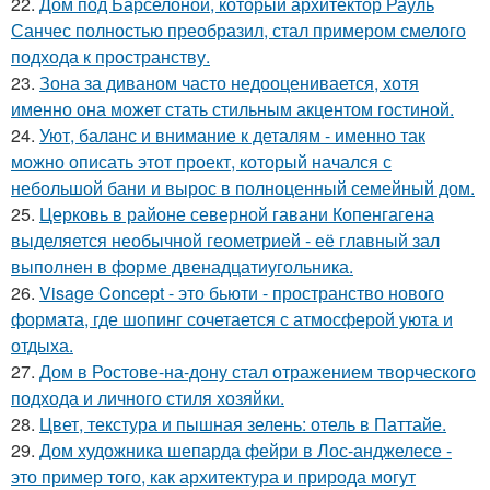
22.
Дом под Барселоной, который архитектор Рауль
Санчес полностью преобразил, стал примером смелого
подхода к пространству.
23.
Зона за диваном часто недооценивается, хотя
именно она может стать стильным акцентом гостиной.
24.
Уют, баланс и внимание к деталям - именно так
можно описать этот проект, который начался с
небольшой бани и вырос в полноценный семейный дом.
25.
Церковь в районе северной гавани Копенгагена
выделяется необычной геометрией - её главный зал
выполнен в форме двенадцатиугольника.
26.
Visage Concept - это бьюти - пространство нового
формата, где шопинг сочетается с атмосферой уюта и
отдыха.
27.
Дом в Ростове-на-дону стал отражением творческого
подхода и личного стиля хозяйки.
28.
Цвет, текстура и пышная зелень: отель в Паттайе.
29.
Дом художника шепарда фейри в Лос-анджелесе -
это пример того, как архитектура и природа могут