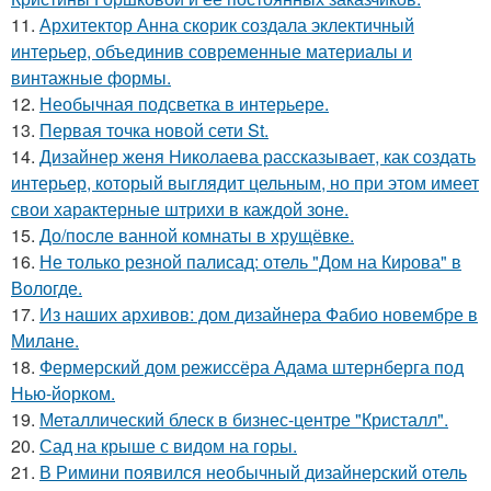
11.
Архитектор Анна скорик создала эклектичный
интерьер, объединив современные материалы и
винтажные формы.
12.
Необычная подсветка в интерьере.
13.
Первая точка новой сети St.
14.
Дизайнер женя Николаева рассказывает, как создать
интерьер, который выглядит цельным, но при этом имеет
свои характерные штрихи в каждой зоне.
15.
До/после ванной комнаты в хрущёвке.
16.
Не только резной палисад: отель "Дом на Кирова" в
Вологде.
17.
Из наших архивов: дом дизайнера Фабио новембре в
Милане.
18.
Фермерский дом режиссёра Адама штернберга под
Нью-йорком.
19.
Металлический блеск в бизнес-центре "Кристалл".
20.
Сад на крыше с видом на горы.
21.
В Римини появился необычный дизайнерский отель