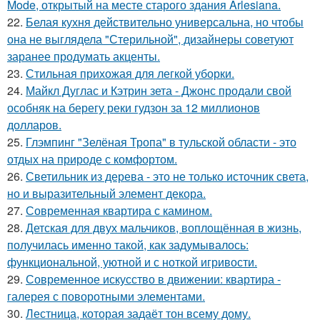
Mode, открытый на месте старого здания Arlesiana.
22.
Белая кухня действительно универсальна, но чтобы
она не выглядела "Стерильной", дизайнеры советуют
заранее продумать акценты.
23.
Стильная прихожая для легкой уборки.
24.
Майкл Дуглас и Кэтрин зета - Джонс продали свой
особняк на берегу реки гудзон за 12 миллионов
долларов.
25.
Глэмпинг "Зелёная Тропа" в тульской области - это
отдых на природе с комфортом.
26.
Светильник из дерева - это не только источник света,
но и выразительный элемент декора.
27.
Современная квартира с камином.
28.
Детская для двух мальчиков, воплощённая в жизнь,
получилась именно такой, как задумывалось:
функциональной, уютной и с ноткой игривости.
29.
Современное искусство в движении: квартира -
галерея с поворотными элементами.
30.
Лестница, которая задаёт тон всему дому.