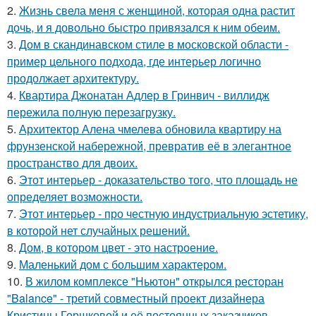
2.
Жизнь свела меня с женщиной, которая одна растит
дочь, и я довольно быстро привязался к ним обеим.
3.
Дом в скандинавском стиле в московской области -
пример цельного подхода, где интерьер логично
продолжает архитектуру.
4.
Квартира Джонатан Адлер в Гринвич - виллидж
пережила полную перезагрузку.
5.
Архитектор Алена чмелева обновила квартиру на
фрунзенской набережной, превратив её в элегантное
пространство для двоих.
6.
Этот интерьер - доказательство того, что площадь не
определяет возможности.
7.
Этот интерьер - про честную индустриальную эстетику,
в которой нет случайных решений.
8.
Дом, в котором цвет - это настроение.
9.
Маленький дом с большим характером.
10.
В жилом комплексе "Ньютон" открылся ресторан
"Balance" - третий совместный проект дизайнера
Кристины Горшковой и её постоянных заказчиков.