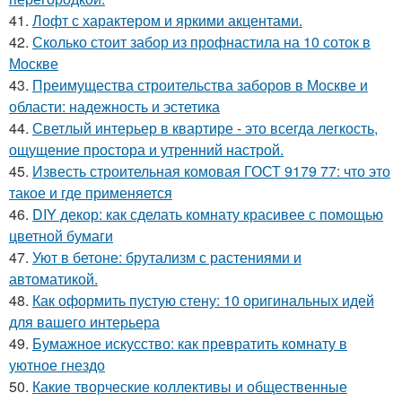
41.
Лофт с характером и яркими акцентами.
42.
Сколько стоит забор из профнастила на 10 соток в
Москве
43.
Преимущества строительства заборов в Москве и
области: надежность и эстетика
44.
Светлый интерьер в квартире - это всегда легкость,
ощущение простора и утренний настрой.
45.
Известь строительная комовая ГОСТ 9179 77: что это
такое и где применяется
46.
DIY декор: как сделать комнату красивее с помощью
цветной бумаги
47.
Уют в бетоне: брутализм с растениями и
автоматикой.
48.
Как оформить пустую стену: 10 оригинальных идей
для вашего интерьера
49.
Бумажное искусство: как превратить комнату в
уютное гнездо
50.
Какие творческие коллективы и общественные