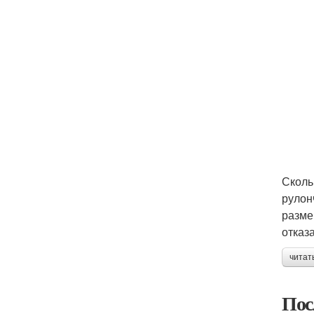
Сколь
рулон
разме
отказ
читат
Пос