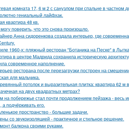
тевая комната 17, 6 м 2 с санузлом при спальне в частном д
олютно гениальный лайфхак.
ая квартира 48 кв.
 могу поверить, что это снова произошло.
айнер Анна сидоренкова создала интерьер, где современна
Century.
тиле 1960-х: пляжный ресторан "Ботаника на Песке" в Лытк
ртира в центре Мадрида сохранила историческую архитектур
ила современное наполнение.
ерьер ресторана после перезагрузки построен на смешении
ская для мальчика.
ревянный потолок и выразительная плитка: квартира 62 м в
ачечная на двух квадратных метрах?
м на побережье стал почти продолжением пейзажа - весь ин
, а подчёркивать его.
ленькое пространство - большие задачи.
ены со звукоизоляцией - практичное и стильное решение.
монт балкона своими руками.