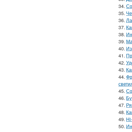
34.
Со
35.
Че
36.
Ла
37.
Ка
38.
Ин
39.
Ма
40.
Из
41.
Пр
42.
Уд
43.
Ка
44.
Фр
свети
45.
Со
46.
Бу
47.
Ря
48.
Ка
49.
Hi
50.
Ин