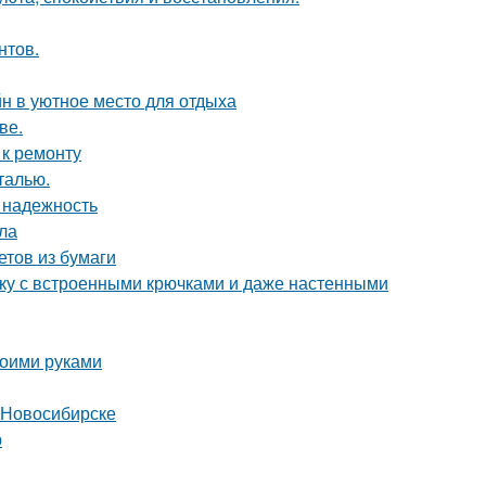
нтов.
н в уютное место для отдыха
ве.
 к ремонту
талью.
 надежность
ла
етов из бумаги
тку с встроенными крючками и даже настенными
воими руками
 Новосибирске
р