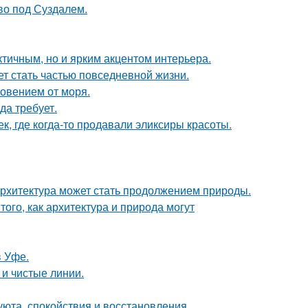
ово под Суздалем.
тичным, но и ярким акцентом интерьера.
жет стать частью повседневной жизни.
новением от моря.
да требует.
к, где когда-то продавали эликсиры красоты.
к архитектура может стать продолжением природы.
ого, как архитектура и природа могут
в Уфе.
 и чистые линии.
 уюта, спокойствия и восстановления.