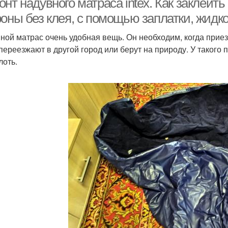
нт надувного матраса intex. Как заклеит
оны без клея, с помощью заплатки, жидко
ной матрас очень удобная вещь. Он необходим, когда приез
 переезжают в другой город или берут на природу. У такого 
лоть.