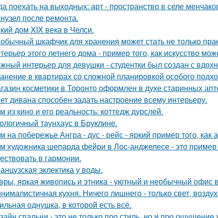
да поехать на выходных: арт - пространство в селе менчак
нузел после ремонта.
кий дом XIX века в Челси.
обычный шкафчик для хранения может стать не только прак
терьер этого летнего дома - пример того, как искусство мо
жный интерьер для девушки - студентки был создан с вдох
анение в квартирах со сложной планировкой особого подхо
газин косметики в Торонто оформлен в духе старинных апте
ет дивана способен задать настроение всему интерьеру.
м из кино и его реальность: коттедж дурслей.
ологичный таунхаус в Бруклине.
м на побережье Ангра - дус - рейс - яркий пример того, ка
м художника шепарда фейри в Лос-анджелесе - это пример т
ествовать в гармонии.
анцузская эклектика у воды.
вры, яркая живопись и этника - уютный и необычный офис 
нималистичная кухня. Ничего лишнего - только свет, воздух
ильная однушка, в которой есть всё.
зайн спальни - это не только про стиль, но и про ощущение