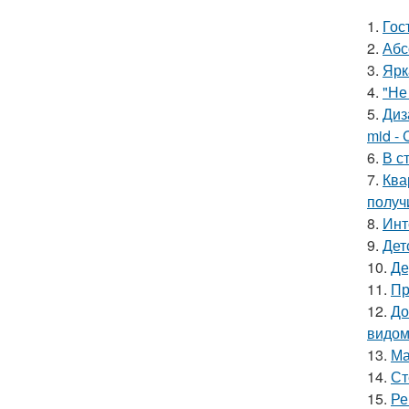
1.
Гос
2.
Абс
3.
Ярк
4.
"Не
5.
Диз
mid - 
6.
В с
7.
Ква
получ
8.
Инт
9.
Дет
10.
Де
11.
Пр
12.
До
видом
13.
Ма
14.
Ст
15.
Ре