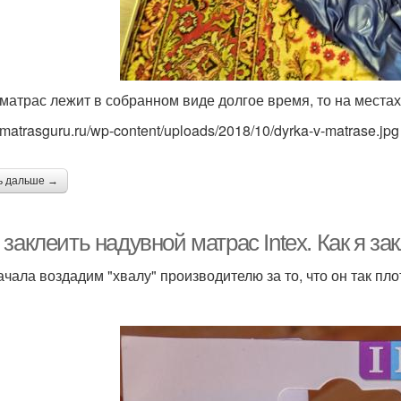
 матрас лежит в собранном виде долгое время, то на местах
matrasguru.ru/wp-content/uploads/2018/10/dyrka-v-matrase.jpg
ь дальше →
заклеить надувной матрас Intex. Как я за
ачала воздадим "хвалу" производителю за то, что он так пло