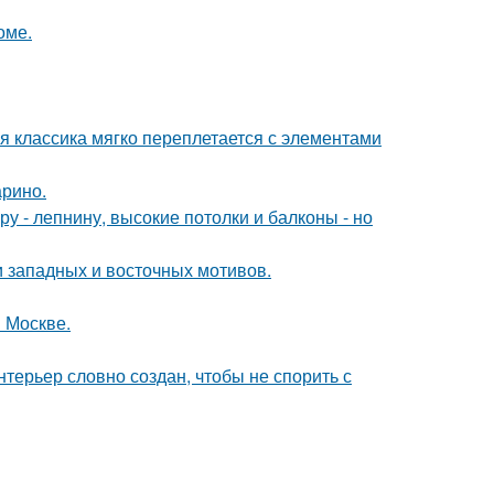
оме.
я классика мягко переплетается с элементами
арино.
у - лепнину, высокие потолки и балконы - но
 западных и восточных мотивов.
 Москве.
терьер словно создан, чтобы не спорить с