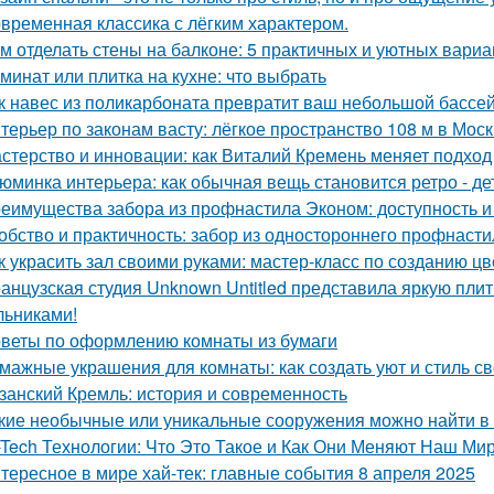
временная классика с лёгким характером.
м отделать стены на балконе: 5 практичных и уютных вариа
минат или плитка на кухне: что выбрать
к навес из поликарбоната превратит ваш небольшой бассей
терьер по законам васту: лёгкое пространство 108 м в Моск
стерство и инновации: как Виталий Кремень меняет подход
юминка интерьера: как обычная вещь становится ретро - де
еимущества забора из профнастила Эконом: доступность и
обство и практичность: забор из одностороннего профнасти
к украсить зал своими руками: мастер-класс по созданию цв
анцузская студия Unknown Untitled представила яркую пли
льниками!
веты по оформлению комнаты из бумаги
мажные украшения для комнаты: как создать уют и стиль с
занский Кремль: история и современность
кие необычные или уникальные сооружения можно найти в
-Tech Технологии: Что Это Такое и Как Они Меняют Наш Ми
тересное в мире хай-тек: главные события 8 апреля 2025