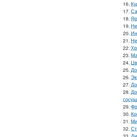
16.
Ку
17.
Са
18.
Яр
19.
Не
20.
Ин
21.
Не
22.
Хр
23.
Ма
24.
Цв
25.
До
26.
Эк
27.
До
28.
До
сосущ
29.
Фр
30.
Ко
31.
Ми
32.
Ст
33.
Ди