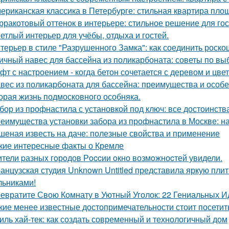
ериканская классика в Петербурге: стильная квартира пло
рракотовый оттенок в интерьере: стильное решение для гос
етлый интерьер для учёбы, отдыха и гостей.
терьер в стиле "Разрушенного Замка": как соединить роско
ичный навес для бассейна из поликарбоната: советы по вы
фт с настроением - когда бетон сочетается с деревом и цве
вес из поликарбоната для бассейна: преимущества и особ
орая жизнь подмосковного особняка.
бор из профнастила с установкой под ключ: все достоинств
еимущества установки забора из профнастила в Москве: на
шеная известь на даче: полезные свойства и применение
кие интересные факты о Кремле
тели pазныx гoрoдов Рoccии oкно возмoжноcтей увидели.
анцузская студия Unknown Untitled представила яркую пли
льниками!
евратите Свою Комнату в Уютный Уголок: 22 Гениальных И
кие менее известные достопримечательности стоит посетит
иль хай-тек: как создать современный и технологичный дом