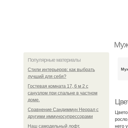
Муж
Популярные материалы
Муж
Стили интерьеров: как выбрать
лучший для себя?
Гостевая комната 17, 6 м 2 с
санузлом при спальне в частном
доме.
Цве
Сравнение Сандиммун Неорал с
Цвето
другими иммуносупрессорами
росло
него 
Наш самодельный лофт.