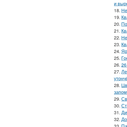
и выр
18.
Не
19.
Кв
20.
По
21.
Кв
22.
Не
23.
Кв
24.
Яр
25.
Го
26.
26
27.
Ле
утонч
28.
Цв
запом
29.
Св
30.
Ст
31.
Ди
32.
До
33.
Па