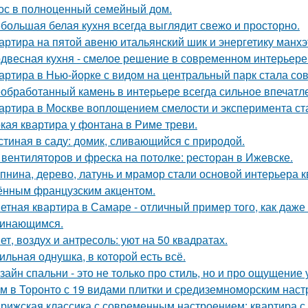
ос в полноценный семейный дом.
большая белая кухня всегда выглядит свежо и просторно.
артира на пятой авеню итальянский шик и энергетику манх
двесная кухня - смелое решение в современном интерьере
артира в Нью-йорке с видом на центральный парк стала с
обработанный камень в интерьере всегда сильное впечатл
артира в Москве воплощением смелости и эксперимента ст
кая квартира у фонтана в Риме треви.
стиная в саду: домик, сливающийся с природой.
 вентиляторов и фреска на потолке: ресторан в Ижевске.
пнина, дерево, латунь и мрамор стали основой интерьера 
ённым французским акцентом.
етная квартира в Самаре - отличный пример того, как даж
инающимся.
ет, воздух и антресоль: уют на 50 квадратах.
ильная однушка, в которой есть всё.
зайн спальни - это не только про стиль, но и про ощущение
м в Торонто с 19 видами плитки и средиземноморским наст
рижская классика с современным настроением: квартира с 