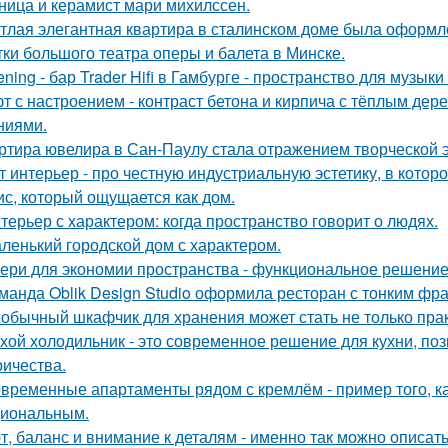
ница и керамист мари михилссен.
тлая элегантная квартира в сталинском доме была оформл
тки большого театра оперы и балета в Минске.
tening - бар Trader Hifi в Гамбурге - пространство для музык
т с настроением - контраст бетона и кирпича с тёплым де
ниями.
ртира ювелира в Сан-Паулу стала отражением творческой э
т интерьер - про честную индустриальную эстетику, в котор
с, который ощущается как дом.
терьер с характером: когда пространство говорит о людях.
ленький городской дом с характером.
ери для экономии пространства - функциональное решени
манда Oblik Design Studio оформила ресторан с тонким фр
обычный шкафчик для хранения может стать не только прак
хой холодильник - это современное решение для кухни, по
ричества.
временные апартаменты рядом с кремлём - пример того, к
иональным.
т, баланс и внимание к деталям - именно так можно описат