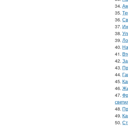
34.
Ам
35.
Те
36.
Св
37.
Ин
38.
Ул
39.
Ло
40.
На
41.
Вт
42.
За
43.
Пр
44.
Га
45.
Ка
46.
Жи
47.
Фр
свети
48.
Пр
49.
Ка
50.
Ст