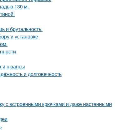
щадью 130 м.
тиной.
шь и брутальность.
бору и установке
том.
енности
а и нюансы
дежность и долговечность
тку с встроенными крючками и даже настенными
деи
ь