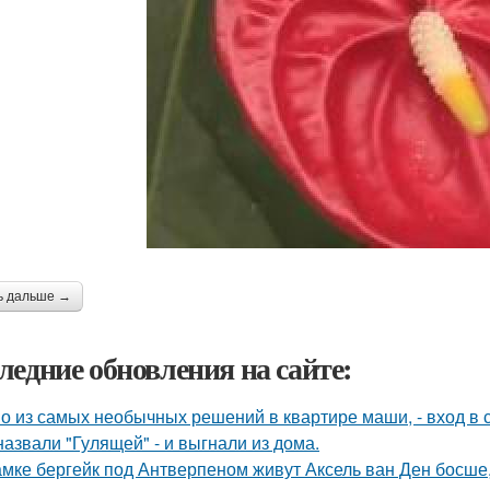
ь дальше →
ледние обновления на сайте:
о из самых необычных решений в квартире маши, - вход в с
назвали "Гулящей" - и выгнали из дома.
амке бергейк под Антверпеном живут Аксель ван Ден босше,