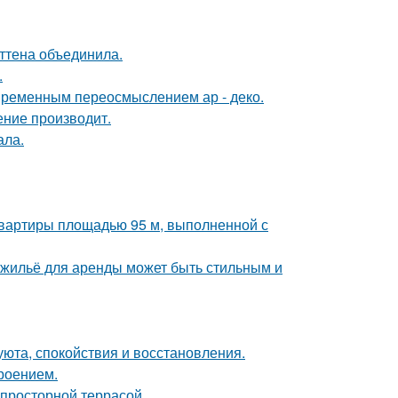
эттена объединила.
.
овременным переосмыслением ар - деко.
ение производит.
ала.
квартиры площадью 95 м, выполненной с
е жильё для аренды может быть стильным и
 уюта, спокойствия и восстановления.
роением.
просторной террасой.