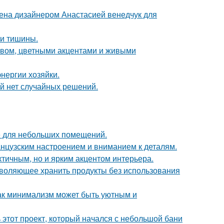
ена дизайнером Анастасией венедчук для
и и тишины.
ревом, цветными акцентами и живыми
нергии хозяйки.
ой нет случайных решений.
е для небольших помещений.
анцузским настроением и вниманием к деталям.
тичным, но и ярким акцентом интерьера.
зволяющее хранить продукты без использования
ак минимализм может быть уютным и
ь этот проект, который начался с небольшой бани