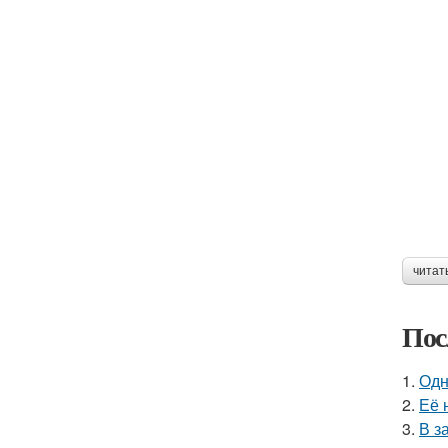
читат
Пос
1.
Одн
2.
Её 
3.
В з