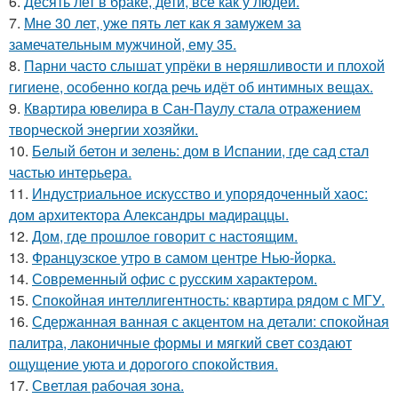
6.
Десять лет в браке, дети, всё как у людей.
7.
Мне 30 лет, уже пять лет как я замужем за
замечательным мужчиной, ему 35.
8.
Парни часто слышат упрёки в неряшливости и плохой
гигиене, особенно когда речь идёт об интимных вещах.
9.
Квартира ювелира в Сан-Паулу стала отражением
творческой энергии хозяйки.
10.
Белый бетон и зелень: дом в Испании, где сад стал
частью интерьера.
11.
Индустриальное искусство и упорядоченный хаос:
дом архитектора Александры мадираццы.
12.
Дом, где прошлое говорит с настоящим.
13.
Французское утро в самом центре Нью-йорка.
14.
Современный офис с русским характером.
15.
Спокойная интеллигентность: квартира рядом с МГУ.
16.
Сдержанная ванная с акцентом на детали: спокойная
палитра, лаконичные формы и мягкий свет создают
ощущение уюта и дорогого спокойствия.
17.
Светлая рабочая зона.