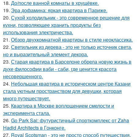
18.
До/после ванной комнаты в хрущёвке.
19.
Эра дофамина: яркая квартира в Париже.
20.
Сухой холодильник - это современное решение для
кухни, позволяющее хранить продукты без
использования электричества.
21.
Обзор двухкомнатной квартиры в стиле неоклассика.
22.
Светильник из дерева - это не только источник света,
но и выразительный элемент декора.
23.
Старая квартира в Барселоне обрела новую жизнь в
духе философии ваби - саби, где ценится красота
несовершенного.
24.
Небольшая квартира в историческом центре Казани
стала уютным пространством для девушки, которая
много путешествует.
25.
Квартира в Москве воплощением смелости и
эксперимента стала.
26.
Go Park Sai: футуристичный спорткомплекс от Zaha
Hadid Architects в Гонконге.
27.
Royal Scotsman - это не просто способ путешествия,