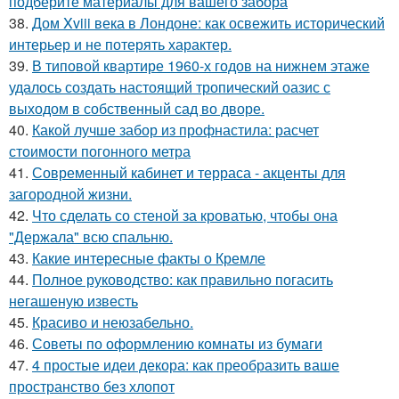
подберите материалы для вашего забора
38.
Дом Xviii века в Лондоне: как освежить исторический
интерьер и не потерять характер.
39.
В типовой квартире 1960-х годов на нижнем этаже
удалось создать настоящий тропический оазис с
выходом в собственный сад во дворе.
40.
Какой лучше забор из профнастила: расчет
стоимости погонного метра
41.
Современный кабинет и терраса - акценты для
загородной жизни.
42.
Что сделать со стеной за кроватью, чтобы она
"Держала" всю спальню.
43.
Какие интересные факты о Кремле
44.
Полное руководство: как правильно погасить
негашеную известь
45.
Красиво и неюзабельно.
46.
Советы по оформлению комнаты из бумаги
47.
4 простые идеи декора: как преобразить ваше
пространство без хлопот