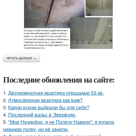
читать дальше →
Последние обновления на сайте:
1.
Двухкомнатная квартира площадью 53 кв.
2.
Атмосферная квартира как вам?
3.
Какую кухню выбрали бы для себя?
4.
Последний вальс в Эвервуде.
5.
"Мне Неудобно, я не Полезу Наверх": я купила
нижнюю полку, но её заняли.