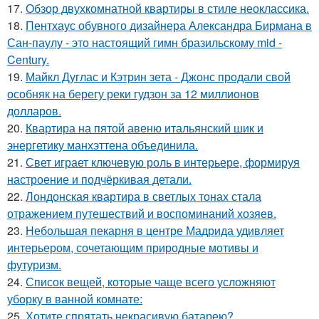
17.
Обзор двухкомнатной квартиры в стиле неоклассика.
18.
Пентхаус обувного дизайнера Александра Бирмана в
Сан-паулу - это настоящий гимн бразильскому mid -
Century.
19.
Майкл Дуглас и Кэтрин зета - Джонс продали свой
особняк на берегу реки гудзон за 12 миллионов
долларов.
20.
Квартира на пятой авеню итальянский шик и
энергетику манхэттена объединила.
21.
Свет играет ключевую роль в интерьере, формируя
настроение и подчёркивая детали.
22.
Лондонская квартира в светлых тонах стала
отражением путешествий и воспоминаний хозяев.
23.
Небольшая пекарня в центре Мадрида удивляет
интерьером, сочетающим природные мотивы и
футуризм.
24.
Список вещей, которые чаще всего усложняют
уборку в ванной комнате:
25.
Хотите спрятать некрасивую батарею?