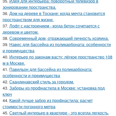
35.
Идея для интерьера: поворотный телевизор в
зонировании пространства.
36.
Дом на дереве в Тоскане: когда мечта становится
пространством для жизни.
37.
Лофт с настроением - когда бетон сочетается с
деревом и цветом.
38.
Современный дом, отражающий личность хозяина.
39.
Навес для бассейна из поликарбоната: особенности
и преимущества
40.
Интерьер по законам васту: лёгкое пространство 108
м в Москве.
41.
Павильон для бассейна из поликарбоната:
особенности и преимущества
42.
Скандинавский стиль за городом.
43.
Заборы из профнастила в Москве: установка под
ключ
44.
Какой лучше забор из профнастила: расчет
стоимости погонного метра
45.
Светлый интерьер в квартире - это всегда легкость,