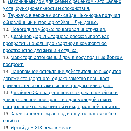
8.
Лаконичный дом для семьи с ребёнком - это баланс
уюта, функциональности и спокойствия.
9.
Таунхаус в верхнем ист - сайде Нью-йорка получил
обновлённый интерьер от Жан - Луи деньо.
10.
Новогодняя уборка: пошаговая инструкция.
11.
Дизайнер Дарья Старцева рассказывает, как
превратить небольшую квартиру в комфортное
пространство для жизни и отдыха.
12.
Марк торп автономный дом в лесу под Нью-йорком
построит.
13.
Панорамное остекление действительно обходится
дороже стандартного, однако заметно повышает
привлекательность жилья при продаже или сдаче.
14.
Дизайнер Жанна денишева создала спокойное и
универсальное пространство для молодой семьи,
построенное на лаконичной и выдержанной палитре.
15.
Как установить экран под ванну: пошагово и без
ошибок.
16.
Яркий дом XIX века в Челси.