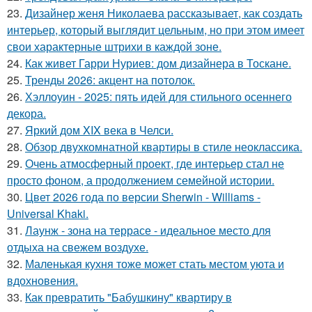
23.
Дизайнер женя Николаева рассказывает, как создать
интерьер, который выглядит цельным, но при этом имеет
свои характерные штрихи в каждой зоне.
24.
Как живет Гарри Нуриев: дом дизайнера в Тоскане.
25.
Тренды 2026: акцент на потолок.
26.
Хэллоуин - 2025: пять идей для стильного осеннего
декора.
27.
Яркий дом XIX века в Челси.
28.
Обзор двухкомнатной квартиры в стиле неоклассика.
29.
Очень атмосферный проект, где интерьер стал не
просто фоном, а продолжением семейной истории.
30.
Цвет 2026 года по версии Sherwin - Williams -
Universal Khaki.
31.
Лаунж - зона на террасе - идеальное место для
отдыха на свежем воздухе.
32.
Маленькая кухня тоже может стать местом уюта и
вдохновения.
33.
Как превратить "Бабушкину" квартиру в