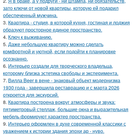
2.
Я в браке, а у подруги - ни штампа, ни обязательств,
зато ключи от новой квартиры, которую ей подарил
обеспеченный мужчина.
3.
Квартира - студия, в которой кухня, гостиная и лоджия
образуют просторное единое пространство.
4.
Ключ к выживанию.
5.
Даже небольшую квартиру можно сделать
комфортной и уютной, если подойти к планировке
осознанно.
6.
Интерьер создали для творческого владельца,
которому близка эстетика свободы и эксперимента.
7.
Вилла Beer в вене - знаковый объект модернизма
1930 года - завершила реставрацию и с марта 2026
откроется для экскурсий.
8.
Квартира построена вокруг атмосферы и звука:
пятиметровый стеллаж, большие окна и выразительная
мебель формируют характер пространства.
9.
Интерьер оформлен в духе современной классики с
уважением к истории здания эпохи ар - нуво.