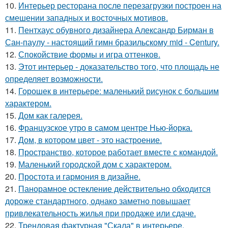
10.
Интерьер ресторана после перезагрузки построен на
смешении западных и восточных мотивов.
11.
Пентхаус обувного дизайнера Александр Бирман в
Сан-паулу - настоящий гимн бразильскому mid - Century.
12.
Спокойствие формы и игра оттенков.
13.
Этот интерьер - доказательство того, что площадь не
определяет возможности.
14.
Горошек в интерьере: маленький рисунок с большим
характером.
15.
Дом как галерея.
16.
Французское утро в самом центре Нью-йорка.
17.
Дом, в котором цвет - это настроение.
18.
Пространство, которое работает вместе с командой.
19.
Маленький городской дом с характером.
20.
Простота и гармония в дизайне.
21.
Панорамное остекление действительно обходится
дороже стандартного, однако заметно повышает
привлекательность жилья при продаже или сдаче.
22.
Трендовая фактурная "Скала" в интерьере.