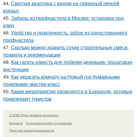
44.
Светлая квартира с видом на северный речной
вокзал.
45.
Заборы из профнастила в Москве: установка под
ключ
46.
Удобство и практичность: забор из одностороннего
профнастила
47.
Сколько можно хранить сухие строительные смеси:
правила и рекомендации
48.
Как гасить известь для побелки деревьев: пошаговая
инструкция
49.
Как украсить комнату на Новый год бумажными
поделками: мастер-класс
50.
Какие мероприятия проводятся в Барнауле, которые
привлекают туристов
© 2026 Идеи дизайна интерьера
Контакты
Пользовательское соглашение
Политика конфидециальности