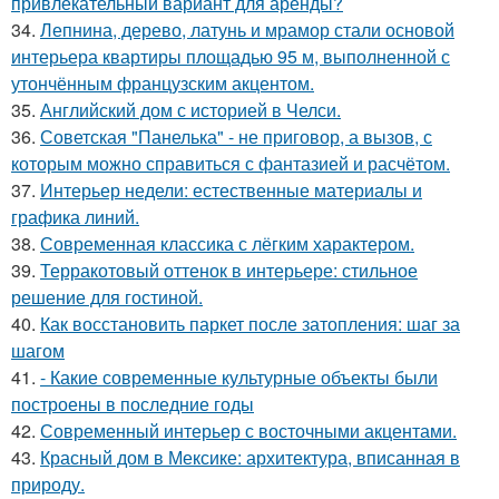
привлекательный вариант для аренды?
34.
Лепнина, дерево, латунь и мрамор стали основой
интерьера квартиры площадью 95 м, выполненной с
утончённым французским акцентом.
35.
Английский дом с историей в Челси.
36.
Советская "Панелька" - не приговор, а вызов, с
которым можно справиться с фантазией и расчётом.
37.
Интерьер недели: естественные материалы и
графика линий.
38.
Современная классика с лёгким характером.
39.
Терракотовый оттенок в интерьере: стильное
решение для гостиной.
40.
Как восстановить паркет после затопления: шаг за
шагом
41.
- Какие современные культурные объекты были
построены в последние годы
42.
Современный интерьер с восточными акцентами.
43.
Красный дом в Мексике: архитектура, вписанная в
природу.