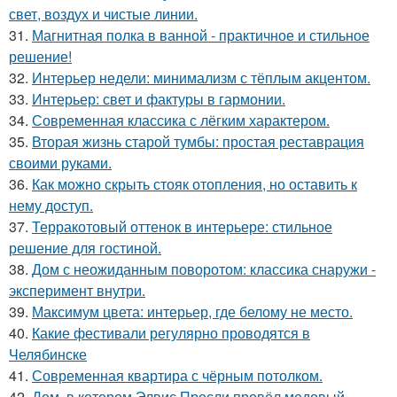
свет, воздух и чистые линии.
31.
Магнитная полка в ванной - практичное и стильное
решение!
32.
Интерьер недели: минимализм с тёплым акцентом.
33.
Интерьер: свет и фактуры в гармонии.
34.
Современная классика с лёгким характером.
35.
Вторая жизнь старой тумбы: простая реставрация
своими руками.
36.
Как можно скрыть стояк отопления, но оставить к
нему доступ.
37.
Терракотовый оттенок в интерьере: стильное
решение для гостиной.
38.
Дом с неожиданным поворотом: классика снаружи -
эксперимент внутри.
39.
Максимум цвета: интерьер, где белому не место.
40.
Какие фестивали регулярно проводятся в
Челябинске
41.
Современная квартира с чёрным потолком.
42.
Дом, в котором Элвис Пресли провёл медовый