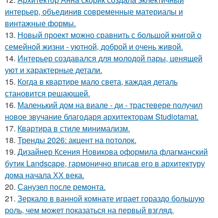
интерьер, объединив современные материалы и
винтажные формы.
13.
Новый проект можно сравнить с большой книгой о
семейной жизни - уютной, доброй и очень живой.
14.
Интерьер создавался для молодой пары, ценящей
уют и характерные детали.
15.
Когда в квартире мало света, каждая деталь
становится решающей.
16.
Маленький дом на виале - ди - трастевере получил
новое звучание благодаря архитекторам Studiotamat.
17.
Квартира в стиле минимализм.
18.
Тренды 2026: акцент на потолок.
19.
Дизайнер Ксения Новикова оформила флагманский
бутик Landscape, гармонично вписав его в архитектуру
дома начала ХХ века.
20.
Санузел после ремонта.
21.
Зеркало в ванной комнате играет гораздо большую
роль, чем может показаться на первый взгляд.