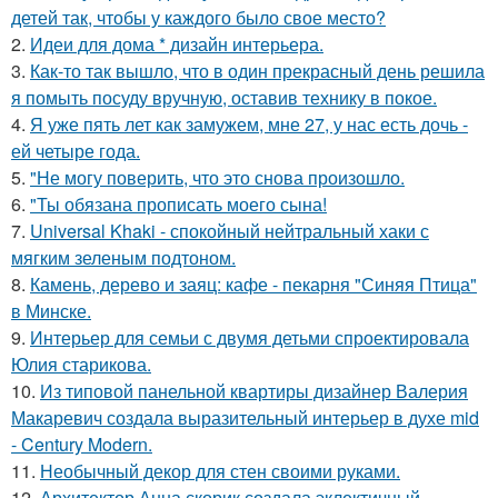
детей так, чтобы у каждого было свое место?
2.
Идеи для дома * дизайн интерьера.
3.
Как-то так вышло, что в один прекрасный день решила
я помыть посуду вручную, оставив технику в покое.
4.
Я уже пять лет как замужем, мне 27, у нас есть дочь -
ей четыре года.
5.
"Не могу поверить, что это снова произошло.
6.
"Ты обязана прописать моего сына!
7.
Universal Khaki - спокойный нейтральный хаки с
мягким зеленым подтоном.
8.
Камень, дерево и заяц: кафе - пекарня "Синяя Птица"
в Минске.
9.
Интерьер для семьи с двумя детьми спроектировала
Юлия старикова.
10.
Из типовой панельной квартиры дизайнер Валерия
Макаревич создала выразительный интерьер в духе mid
- Century Modern.
11.
Необычный декор для стен своими руками.
12.
Архитектор Анна скорик создала эклектичный