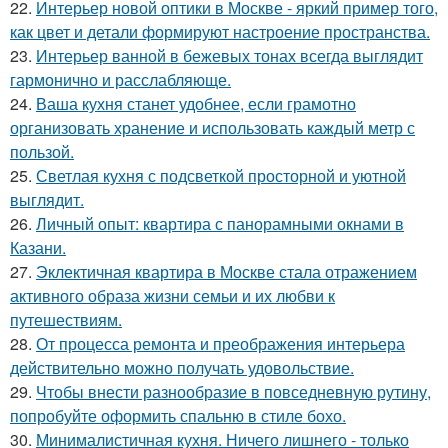
22.
Интерьер новой оптики в Москве - яркий пример того,
как цвет и детали формируют настроение пространства.
23.
Интерьер ванной в бежевых тонах всегда выглядит
гармонично и расслабляюще.
24.
Ваша кухня станет удобнее, если грамотно
организовать хранение и использовать каждый метр с
пользой.
25.
Светлая кухня с подсветкой просторной и уютной
выглядит.
26.
Личный опыт: квартира с панорамными окнами в
Казани.
27.
Эклектичная квартира в Москве стала отражением
активного образа жизни семьи и их любви к
путешествиям.
28.
От процесса ремонта и преображения интерьера
действительно можно получать удовольствие.
29.
Чтобы внести разнообразие в повседневную рутину,
попробуйте оформить спальню в стиле бохо.
30.
Минималистичная кухня. Ничего лишнего - только