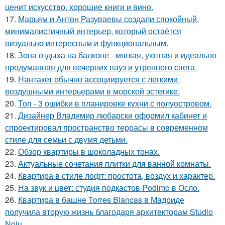
ценит искусство, хорошие книги и вино.
17.
Марьям и Антон Разуваевы создали спокойный,
минималистичный интерьер, который остаётся
визуально интересным и функциональным.
18.
Зона отдыха на балконе - мягкая, уютная и идеально
продуманная для вечерних пауз и утреннего света.
19.
Нантакет обычно ассоциируется с легкими,
воздушными интерьерами в морской эстетике.
20.
Топ - 3 ошибки в планировке кухни с полуостровом.
21.
Дизайнер Владимир любарски оформил кабинет и
спроектировал пространство террасы в современном
стиле для семьи с двумя детьми.
22.
Обзор квартиры в шоколадных тонах.
23.
Актуальные сочетания плитки для ванной комнаты.
24.
Квартира в стиле лофт: простота, воздух и характер.
25.
На звук и цвет: студия подкастов Podimo в Осло.
26.
Квартира в башне Torres Blancas в Мадриде
получила вторую жизнь благодаря архитекторам Studio
Noju.