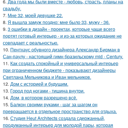
6.
Два года мы были вместе - любовь, страсть, планы на
свадьбу.
7.
Мне 32, моей девушке 22.
8.
Я вышла замуж поздно: мне было 33, мужу - 36.
9.
3 ошибки в дизайн - проектах, которые чаще всего
портят готовый интерьер - и из-за которых ожидание не
совпадает с реальностью.
10.
Пентхаус обувного дизайнера Александр Бирман в
Сан-паулу - настоящий гимн бразильскому mid - Century.
11.
Как создать спокойный и универсальный интерьер
при ограниченном бюджете - показывают дизайнеры
Светлана Мельникова и Иван мельников.
12.
Дом с историей и будущим.
13.
Город под ногами - тишина внутри.
14.
Дом, в котором разрешено всё.
15.
Балкон своими руками - шаг за шагом он
превращается в отдельное пространство для отдыха.
16.
Студия Heut Architects создала сдержанный,
продуманный интерьер для молодой пары, которая