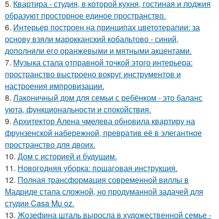
5.
Квартира - студия, в которой кухня, гостиная и лоджия
образуют просторное единое пространство.
6.
Интерьер построен на принципах цветотерапии: за
основу взяли марокканский кобальтово - синий,
дополнили его оранжевыми и мятными акцентами.
7.
Музыка стала отправной точкой этого интерьера:
пространство выстроено вокруг инструментов и
настроения импровизации.
8.
Лаконичный дом для семьи с ребёнком - это баланс
уюта, функциональности и спокойствия.
9.
Архитектор Алена чмелева обновила квартиру на
фрунзенской набережной, превратив её в элегантное
пространство для двоих.
10.
Дом с историей и будущим.
11.
Новогодняя уборка: пошаговая инструкция.
12.
Полная трансформация современной виллы в
Мадриде стала сложной, но продуманной задачей для
студии Casa Mu oz.
13.
Жозефина шталь выросла в художественной семье -