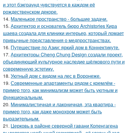
и этот бэкграунд чувствуется в каждом её
рождественском декоре.
14.
Маленькое пространство - большие задачи.
15.
Архитектор и основатель бюро Archistories Кира
шаева создала для клиники интерьер, который ломает
привычные представления о медпространствах.
16.
Путешествие по Азии: яркий дом в Коннектикуте.
17.
Архитекторы Cheng Chung Design создали проект,
объединяющий культурное наследие шёлкового пути и
современную эстетику.
18.
Уютный дом с видом на лес в Воронеже.
19.
Современные апартаменты рядом с кремлём -
пример того, как минимализм может быть уютным и
функциональным.
20.
Минималистичная и лаконичная, эта квартира -
пример того, как даже монохром может быть
выразительным.
21.
Церковь в районе северной гавани Копенгагена
выделяется необычной геометрией - её главный зал