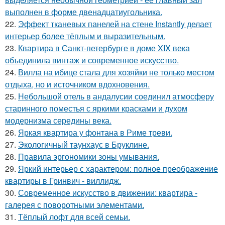
выполнен в форме двенадцатиугольника.
22.
Эффект тканевых панелей на стене Instantly делает
интерьер более тёплым и выразительным.
23.
Квартира в Санкт-петербурге в доме XIX века
объединила винтаж и современное искусство.
24.
Вилла на ибице стала для хозяйки не только местом
отдыха, но и источником вдохновения.
25.
Небольшой отель в андалусии соединил атмосферу
старинного поместья с яркими красками и духом
модернизма середины века.
26.
Яркая квартира у фонтана в Риме треви.
27.
Экологичный таунхаус в Бруклине.
28.
Правила эргономики зоны умывания.
29.
Яркий интерьер с характером: полное преображение
квартиры в Гринвич - виллидж.
30.
Современное искусство в движении: квартира -
галерея с поворотными элементами.
31.
Тёплый лофт для всей семьи.