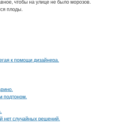
вное, чтобы на улице не было морозов.
ся плоды.
егая к помощи дизайнера.
арино.
ым подтоном.
.
ой нет случайных решений.