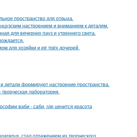
льное пространство для отдыха.
анцузским настроением и вниманием к деталям.
ная для вечерних пауз и утреннего света.
рождается.
ом для хозяйки и её трёх дочерей.
ет и детали формируют настроение пространства.
я творческая лаборатория.
софии ваби - саби, где ценится красота
paragus, стал отражением их творческого