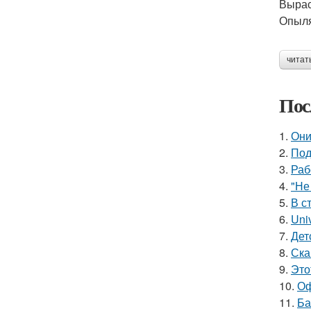
Вырас
Опыля
читат
Пос
1.
Они
2.
Под
3.
Раб
4.
"Не
5.
В с
6.
Uni
7.
Дет
8.
Ска
9.
Это
10.
Оф
11.
Ба