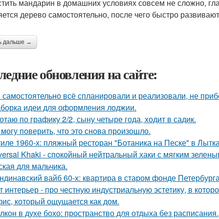
тить мандарин в домашних условиях совсем не сложно, гла
ется дерево самостоятельно, после чего быстро развивают
ь дальше →
ледние обновления на сайте:
 самостоятельно всё спланировали и реализовали, не приб
борка идеи для оформления лоджии.
отаю по графику 2/2, сыну четыре года, ходит в садик.
 могу поверить, что это снова произошло.
тиле 1960-х: пляжный ресторан "Ботаника на Песке" в Лытк
versal Khaki - спокойный нейтральный хаки с мягким зелен
ская для мальчика.
ндинавский вайб 60-х: квартира в старом фонде Петербурга
т интерьер - про честную индустриальную эстетику, в котор
ис, который ощущается как дом.
лкон в духе бохо: пространство для отдыха без расписания.