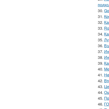
подхо
30.
Go
31.
Кр
32.
Ка
33.
Ro
34.
Ка
35.
Лу
36.
Вз
37.
Ин
38.
Ин
39.
Ка
40.
Ме
41.
He
42.
Вт
43.
Це
44.
Оц
45.
Пр
46.
ГО