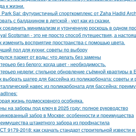
да к жизни.
 Park Sai: футуристичный спорткомплекс от Zaha Hadid Archi
овать с балдахином в детской - уют как из сказки.
к соединить минимализм и утонченную роскошь в одном пр
yal Scotsman - это не просто способ путешествия, а настоя
к изменить восприятие пространства с помощью цвета.
чший пол для кухни: советы по выбору
дулся паркет от воды: что делать без замены
терьер без белого: когда цвет - необходимость.
терьер недели: стильное обновление съёмной квартиры в Б
к выбрать шатер для бассейна из поликарбоната: советы и
таллический навес из поликарбоната для бассейна: преим
adlines:
орая жизнь подмосковного особняка.
ны на заборы под ключ в 2025 году: полное руководство
инкованный забор в Москве: особенности и преимущества
еимущества штакетного забора из профнастила
СТ 9179-2018: как скачать стандарт строительной извести и