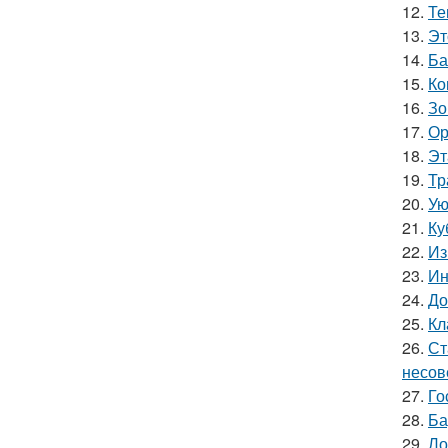
12.
Те
13.
Эт
14.
Ба
15.
Ко
16.
Зо
17.
Ор
18.
Эт
19.
Тр
20.
Ую
21.
Ку
22.
Из
23.
Ин
24.
До
25.
Кл
26.
Ст
несов
27.
Го
28.
Ба
29.
Ло