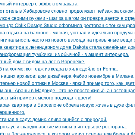
мный интерьер с эффектом заката.
от отель в Хабаровске словно продолжает пейзаж за окном.
лкон своими руками - шаг за шагом он превращается в отде
манда Oblik Design Studio оформила ресторан с тонким фр
на отдыха на балконе - мягкая, уютная и идеально продуман
игинальность часто из нового взгляда на привычные вещи 
а квартира в легендарном доме Dakota стала семейным дом
ансформация тумбочки: из обычной - в акцент интерьера.
тный дом с видом на лес в Воронеже.
б на холме: коттедж из кедра в хиллсдейле от Forma.
 наших архивов: дом дизайнера Фабио новембре в Милане.
терьер новой оптики в Москве - яркий пример того, как цв
м аны Араны в Мадриде - это не просто жильё, а настояща
ассный пример смелого подхода к цвету!
арая квартира в Барселоне обрела новую жизнь в духе фило
ершенного.
стиная в саду: домик, сливающийся с природой.
рнхаус и скандинавские мотивы в интерьере ресторана.
фт в Лос-анджелесе, в котором живут основатели бренда As