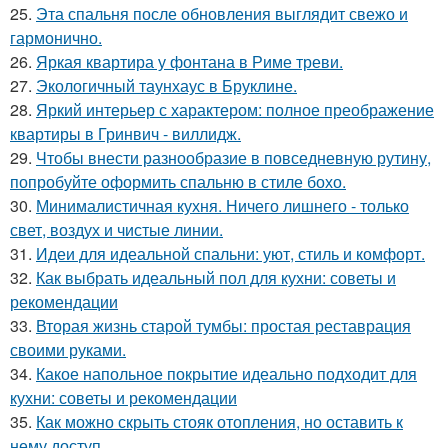
25.
Эта спальня после обновления выглядит свежо и
гармонично.
26.
Яркая квартира у фонтана в Риме треви.
27.
Экологичный таунхаус в Бруклине.
28.
Яркий интерьер с характером: полное преображение
квартиры в Гринвич - виллидж.
29.
Чтобы внести разнообразие в повседневную рутину,
попробуйте оформить спальню в стиле бохо.
30.
Минималистичная кухня. Ничего лишнего - только
свет, воздух и чистые линии.
31.
Идеи для идеальной спальни: уют, стиль и комфорт.
32.
Как выбрать идеальный пол для кухни: советы и
рекомендации
33.
Вторая жизнь старой тумбы: простая реставрация
своими руками.
34.
Какое напольное покрытие идеально подходит для
кухни: советы и рекомендации
35.
Как можно скрыть стояк отопления, но оставить к
нему доступ.