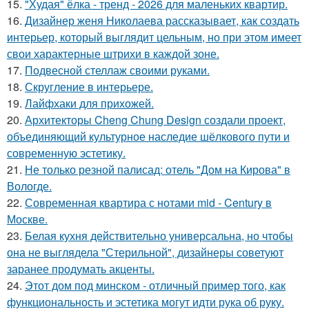
15.
"Худая" ёлка - тренд - 2026 для маленьких квартир.
16.
Дизайнер женя Николаева рассказывает, как создать
интерьер, который выглядит цельным, но при этом имеет
свои характерные штрихи в каждой зоне.
17.
Подвесной стеллаж своими руками.
18.
Скругление в интерьере.
19.
Лайфхаки для прихожей.
20.
Архитекторы Cheng Chung Design создали проект,
объединяющий культурное наследие шёлкового пути и
современную эстетику.
21.
Не только резной палисад: отель "Дом на Кирова" в
Вологде.
22.
Современная квартира с нотами mid - Century в
Москве.
23.
Белая кухня действительно универсальна, но чтобы
она не выглядела "Стерильной", дизайнеры советуют
заранее продумать акценты.
24.
Этот дом под минском - отличный пример того, как
функциональность и эстетика могут идти рука об руку.