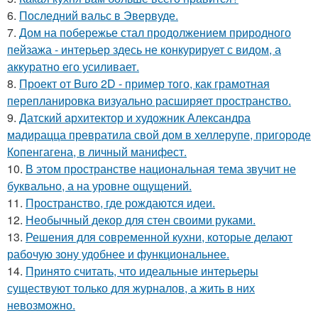
6.
Последний вальс в Эвервуде.
7.
Дом на побережье стал продолжением природного
пейзажа - интерьер здесь не конкурирует с видом, а
аккуратно его усиливает.
8.
Проект от Buro 2D - пример того, как грамотная
перепланировка визуально расширяет пространство.
9.
Датский архитектор и художник Александра
мадирацца превратила свой дом в хеллерупе, пригороде
Копенгагена, в личный манифест.
10.
В этом пространстве национальная тема звучит не
буквально, а на уровне ощущений.
11.
Пространство, где рождаются идеи.
12.
Необычный декор для стен своими руками.
13.
Решения для современной кухни, которые делают
рабочую зону удобнее и функциональнее.
14.
Принято считать, что идеальные интерьеры
существуют только для журналов, а жить в них
невозможно.