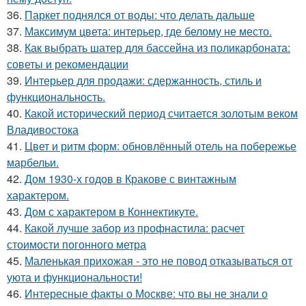
36.
Паркет поднялся от воды: что делать дальше
37.
Максимум цвета: интерьер, где белому не место.
38.
Как выбрать шатер для бассейна из поликарбоната:
советы и рекомендации
39.
Интерьер для продажи: сдержанность, стиль и
функциональность.
40.
Какой исторический период считается золотым веком
Владивостока
41.
Цвет и ритм форм: обновлённый отель на побережье
марбельи.
42.
Дом 1930-х годов в Кракове с винтажным
характером.
43.
Дом с характером в Коннектикуте.
44.
Какой лучше забор из профнастила: расчет
стоимости погонного метра
45.
Маленькая прихожая - это не повод отказываться от
уюта и функциональности!
46.
Интересные факты о Москве: что вы не знали о