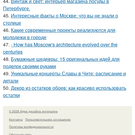
44.
Винтаж и свет: интерьер магазина посуды в
Петербурге.
45.
Интересные факты о Москве: что вы не знали о
столице
46.
Какие современные проекты реализуются для
молодежи в городе
47.
- How has Moscow's architecture evolved over the
centuries
48.
Бумажные шедевры: 15 оригинальных идей для
поделок своими руками
49.
Уникальные концерты Славы в Чите: расписание и
детали
50.
Декор из остатков обоев: как красиво использовать
остатки
© 2026 Идеи дизайна интерьера
Контакты
Пользовательское соглашение
Политика конфидециальности
Обратная связь