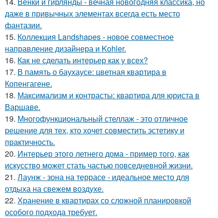
14.
Венки и гирлянды - вечная новогодняя классика, но
даже в привычных элементах всегда есть место
фантазии.
15.
Коллекция Landshapes - новое совместное
направление дизайнера и Kohler.
16.
Как не сделать интерьер как у всех?
17.
В память о баухаусе: цветная квартира в
Копенгагене.
18.
Максимализм и контрасты: квартира для юриста в
Варшаве.
19.
Многофункциональный стеллаж - это отличное
решение для тех, кто хочет совместить эстетику и
практичность.
20.
Интерьер этого летнего дома - пример того, как
искусство может стать частью повседневной жизни.
21.
Лаунж - зона на террасе - идеальное место для
отдыха на свежем воздухе.
22.
Хранение в квартирах со сложной планировкой
особого подхода требует.