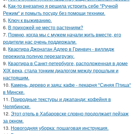
4.
Как-то внезапно я решила устроить себе "Ручной
Режим" и помыть посуду без помощи техники.
5.
Ключ к выживанию.
6.
В прихожей не место растениям?
7.
Помню, когда мы с мужем начали жить вместе, его
родители нас очень поддержали.
8.
Квартира Джонатан Адлер в Гринвич - виллидж
пережила полную перезагрузку.
9.
Квартира в Санкт-петербурге, расположенная в доме
XIX века, стала тонким диалогом между прошлым и
настоящим.
10.
Камень, дерево и заяц: кафе - пекарня "Синяя Птица"
в Минске.
11.
Природные текстуры и джапанди: кофейня в
Челябинске.
12.
Этот отель в Хабаровске словно продолжает пейзаж
за окном.
13.
Новогодняя уборка: пошаговая инструкция.