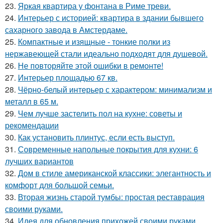
23.
Яркая квартира у фонтана в Риме треви.
24.
Интерьер с историей: квартира в здании бывшего
сахарного завода в Амстердаме.
25.
Компактные и изящные - тонкие полки из
нержавеющей стали идеально подходят для душевой.
26.
Не повторяйте этой ошибки в ремонте!
27.
Интерьер площадью 67 кв.
28.
Чёрно-белый интерьер с характером: минимализм и
металл в 65 м.
29.
Чем лучше застелить пол на кухне: советы и
рекомендации
30.
Как установить плинтус, если есть выступ.
31.
Современные напольные покрытия для кухни: 6
лучших вариантов
32.
Дом в стиле американской классики: элегантность и
комфорт для большой семьи.
33.
Вторая жизнь старой тумбы: простая реставрация
своими руками.
34.
Идея для обновления прихожей своими руками.