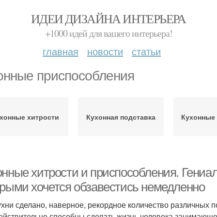
ИДЕИ ДИЗАЙНА ИНТЕРЬЕРА
+1000 идей для вашего интерьера!
главная
новости
статьи
онные приспособления
хонные хитрости
Кухонная подставка
Кухонные
онные хитрости и приспособления. Гениа
орыми хочется обзавестись немедленно
ухни сделано, наверное, рекордное количество различных п
действительно способны сделать жизнь человека занимающе