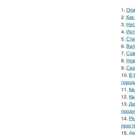
1.
Опи
2.
Как
3.
Нес
4.
Инт
5.
Сти
6.
Вил
7.
Сов
8.
Нов
9.
Ска
10.
В 
город
11.
Кв
12.
Кв
13.
Ди
проду
14.
Ре
прост
15.
Ар