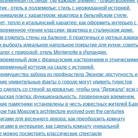
временная гостиная, где каждый элемент - олицетворение у
тик - отель в подземелье: стиль с неожиданной историей.
нимализм с характером: квартира в бельгийском стиле.
ет, тепло и итальянский характер: как оформить интерьер с
временное чтение классики: квартира в сталинском доме.
м отделать стены на балконе: 5 практичных и уютных вариа
к выбрать идеальное напольное покрытие для кухни: совет
алог с природой: отель Montenotte в Ирландии.
временный дом с французским настроением и этническими
временный коттедж на скале с историей.
еимущества забора из профнастила Эконом: доступность и
кие удивительные факты о городе могут удивить туристов
о сделать со стеной за кроватью, чтобы она "Держала" всю 
шская плитка: функциональность, проверенная временем.
кие памятники установлены в честь известных жителей Ба
How has Moscow's architecture evolved over the centuries
игами для весеннего декора: как преобразить комнату
игами в интерьере: как сделать комнату уникальной
е можно посмотреть классические спектакли