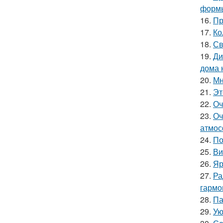
форм
16.
Пр
17.
Ко
18.
Св
19.
Ди
дома 
20.
Мн
21.
Эт
22.
Оч
23.
Оч
атмос
24.
По
25.
Ви
26.
Яр
27.
Ра
гармо
28.
Па
29.
Ую