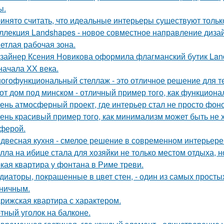
ы.
инято считать, что идеальные интерьеры существуют только
ллекция Landshapes - новое совместное направление дизай
етлая рабочая зона.
зайнер Ксения Новикова оформила флагманский бутик Land
начала ХХ века.
огофункциональный стеллаж - это отличное решение для тех,
от дом под минском - отличный пример того, как функциональ
ень атмосферный проект, где интерьер стал не просто фон
ень красивый пример того, как минимализм может быть не
ферой.
двесная кухня - смелое решение в современном интерьере
лла на ибице стала для хозяйки не только местом отдыха, 
кая квартира у фонтана в Риме треви.
диаторы, покрашенные в цвет стен, - один из самых прост
ничным.
рижская квартира с характером.
тный уголок на балконе.