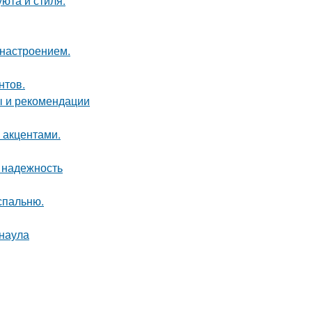
юта и стиля.
 настроением.
нтов.
ы и рекомендации
 акцентами.
 надежность
спальню.
рнаула