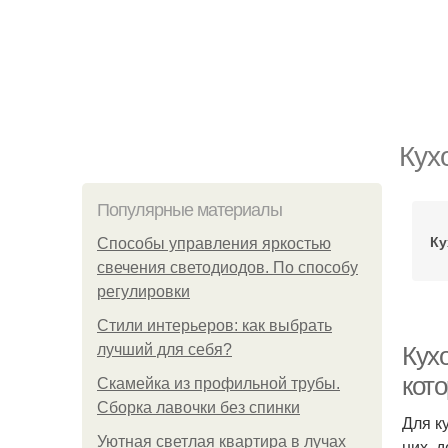
Кух
Популярные материалы
Ку
Способы управления яркостью
свечения светодиодов. По способу
регулировки
Стили интерьеров: как выбрать
лучший для себя?
Кух
кот
Скамейка из профильной трубы.
Сборка лавочки без спинки
Для к
Уютная светлая квартира в лучах
них, 