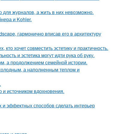
 для журналов, а жить в них невозможно.
нера и Kohler.
scape, гармонично вписав его в архитектуру
 кто хочет совместить эстетику и практичность.
ность и эстетика могут идти рука об руку.
ом, а продолжением семейной истории.
 холодным, а наполненным теплом и
.
но и источником вдохновения.
ых и эффектных способов сделать интерьер