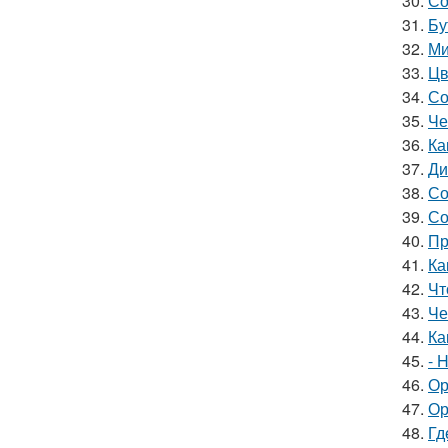
30.
Со
31.
Бу
32.
Ми
33.
Цв
34.
Со
35.
Че
36.
Ка
37.
Ди
38.
Со
39.
Со
40.
Пр
41.
Ка
42.
Чт
43.
Че
44.
Ка
45.
- 
46.
Ор
47.
Ор
48.
Гд