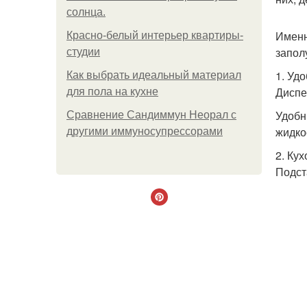
солнца.
Именн
Красно-белый интерьер квартиры-
запол
студии
1. Уд
Как выбрать идеальный материал
Диспе
для пола на кухне
Удобн
Сравнение Сандиммун Неорал с
жидко
другими иммуносупрессорами
2. Ку
Подст