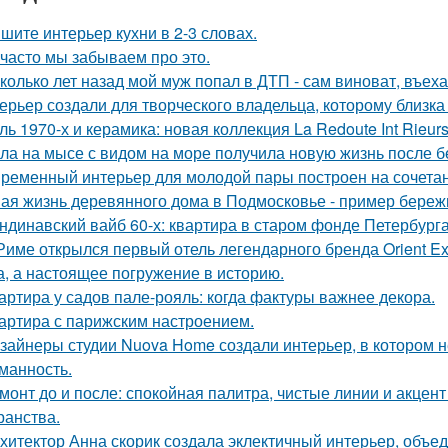
шите интерьер кухни в 2-3 словах.
 часто мы забываем про это.
колько лет назад мой муж попал в ДТП - сам виноват, въех
ерьер создали для творческого владельца, которому близка
ль 1970-х и керамика: новая коллекция La Redoute Int Rieurs
ла на мысе с видом на море получила новую жизнь после 
ременный интерьер для молодой пары построен на сочетании
ая жизнь деревянного дома в Подмосковье - пример бережн
ндинавский вайб 60-х: квартира в старом фонде Петербурга
Риме открылся первый отель легендарного бренда Orient Exp
а, а настоящее погружение в историю.
артира у садов пале-рояль: когда фактуры важнее декора.
артира с парижским настроением.
зайнеры студии Nuova Home создали интерьер, в котором не
манность.
монт до и после: спокойная палитра, чистые линии и акцен
ранства.
хитектор Анна скорик создала эклектичный интерьер, объ