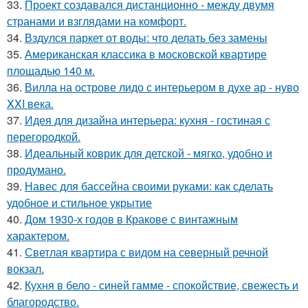
33.
Проект создавался дистанционно - между двумя
странами и взглядами на комфорт.
34.
Вздулся паркет от воды: что делать без замены
35.
Американская классика в московской квартире
площадью 140 м.
36.
Вилла на острове лидо с интерьером в духе ар - нуво
XXI века.
37.
Идея для дизайна интерьера: кухня - гостиная с
перегородкой.
38.
Идеальный коврик для детской - мягко, удобно и
продумано.
39.
Навес для бассейна своими руками: как сделать
удобное и стильное укрытие
40.
Дом 1930-х годов в Кракове с винтажным
характером.
41.
Светлая квартира с видом на северный речной
вокзал.
42.
Кухня в бело - синей гамме - спокойствие, свежесть и
благородство.