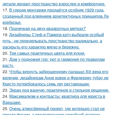
детали делают пространство взрослее и комфортнее.
17.
В городе монтаржи продаётся особняк 1929 года,
созданный под влиянием архитектурных принципов Ле
корбюзье.
18.
Прачечная на двух квадратных метрах?
19.
Дизайнеры Стеф и Памела катч выбрали особый
путь - не переделывать пространство радикально, а
раскрыть его характер мягко и бережно.
20.
Три самых практичных цвета для кухни.
21.
Дом у подножия гор: уют и гармония по правилам
васту.
22.
Чтобы вернуть заброшенному палаццо Xiii века его
величие, дизайнерам Анне ковре и Фредерику тубау де
Кристо потребовалось семь лет реставрации.
23.
Экран под ванную: практичное и стильное решение.
24.
Максимализм и контрасты: квартира для юриста в
Варшаве.
25.
Очень атмосферный проект, где интерьер стал не
просто фоном, а продолжением семейной истории.