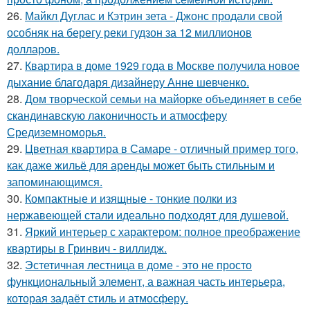
26.
Майкл Дуглас и Кэтрин зета - Джонс продали свой
особняк на берегу реки гудзон за 12 миллионов
долларов.
27.
Квартира в доме 1929 года в Москве получила новое
дыхание благодаря дизайнеру Анне шевченко.
28.
Дом творческой семьи на майорке объединяет в себе
скандинавскую лаконичность и атмосферу
Средиземноморья.
29.
Цветная квартира в Самаре - отличный пример того,
как даже жильё для аренды может быть стильным и
запоминающимся.
30.
Компактные и изящные - тонкие полки из
нержавеющей стали идеально подходят для душевой.
31.
Яркий интерьер с характером: полное преображение
квартиры в Гринвич - виллидж.
32.
Эстетичная лестница в доме - это не просто
функциональный элемент, а важная часть интерьера,
которая задаёт стиль и атмосферу.