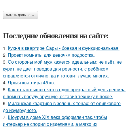
читать дальше →
Последние обновления на сайте:
1.
Кухня в квартире Сары - боевая и функциональная!
2.
Проект комнаты для девочкм подростка.
3.
Со стороны мой муж кажется идеальным: не пьёт, не
курит, не даёт поводов для ревности, с ребёнком
справляется отлично, да и готовит лучше многих.
4.
Яркая квартира 48 кв.
5.
Как-то так вышло, что в один прекрасный день решила
я помыть посуду вручную, оставив технику в покое.
6.
Миланская квартира в зелёных тонах: от оливкового
до изумрудного.
7.
Шоурум в доме XIX века оформлен так, чтобы
интерьер не спорил с изделиями, а мягко их