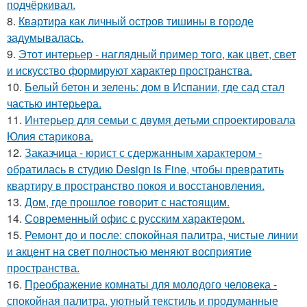
подчёркивал.
8.
Квартира как личный остров тишины в городе
задумывалась.
9.
Этот интерьер - наглядный пример того, как цвет, свет
и искусство формируют характер пространства.
10.
Белый бетон и зелень: дом в Испании, где сад стал
частью интерьера.
11.
Интерьер для семьи с двумя детьми спроектировала
Юлия старикова.
12.
Заказчица - юрист с сдержанным характером -
обратилась в студию Design is Fine, чтобы превратить
квартиру в пространство покоя и восстановления.
13.
Дом, где прошлое говорит с настоящим.
14.
Современный офис с русским характером.
15.
Ремонт до и после: спокойная палитра, чистые линии
и акцент на свет полностью меняют восприятие
пространства.
16.
Преображение комнаты для молодого человека -
спокойная палитра, уютный текстиль и продуманные