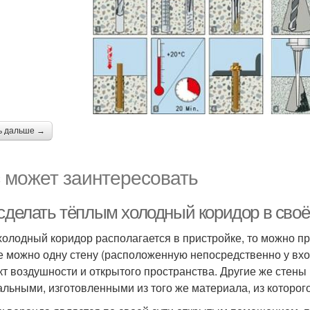
ь дальше →
 может заинтересовать
 сделать тёплым холодный коридор в сво
холодный коридор располагается в пристройке, то можно пр
е можно одну стену (расположенную непосредственно у вход
т воздушности и открытого пространства. Другие же стены
альными, изготовленными из того же материала, из которог