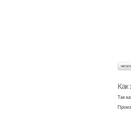
читат
Как 
Так к
Произ