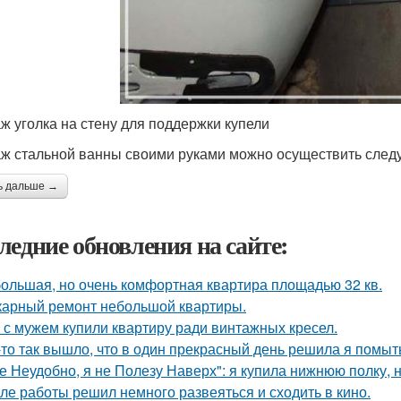
ж уголка на стену для поддержки купели
ж стальной ванны своими руками можно осуществить сле
ь дальше →
ледние обновления на сайте:
ольшая, но очень комфортная квартира площадью 32 кв.
арный ремонт небольшой квартиры.
 с мужем купили квартиру ради винтажных кресел.
-то так вышло, что в один прекрасный день решила я помыть
е Неудобно, я не Полезу Наверх": я купила нижнюю полку, н
ле работы решил немного развеяться и сходить в кино.