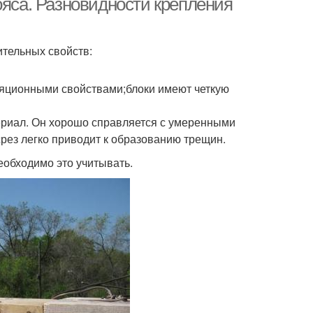
ояса. Разновидности крепления
ительных свойств:
ляционными свойствами;блоки имеют четкую
териал. Он хорошо справляется с умеренными
срез легко приводит к образованию трещин.
еобходимо это учитывать.