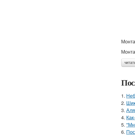
Монта
Монта
читат
Пос
1.
Неб
2.
Шик
3.
Аля
4.
Как
5.
"Мн
6.
Пос