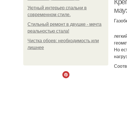
Кре
Уютный интерьер спальни в
мауэ
современном стиле.
Газоб
Стильный ремонт в двушке - мечта
реальностью стала!
легки
Чистка обоев: необходимость или
геоме
лишнее
Но ес
нагру
Соотв