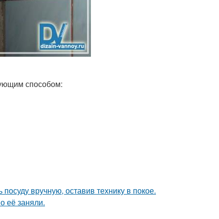
дующим способом:
 посуду вручную, оставив технику в покое.
о её заняли.