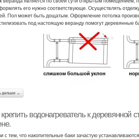
ак веранда является по своей сути открытым помещением, 
оформлять его нужно соответствующе. Осуществлять отделк
ей. Пол может быть дощатым. Оформление потолка производ
 стилизовать под настоящую веранду помогут деревянные б
ь дальше →
 крепить водонагреватель к деревянной с
ене.
зи с тем, что накопительные баки зачастую устанавливаютс