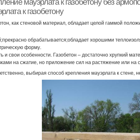
пление мауэрлата к газобетону без армоп
рлата к газобетону
етон, как стеновой материал, обладает целой гаммой полож
й;прекрасно обрабатывается;обладает хорошими теплоизо
трическую форму.
ть и свои особенности. Газобетон – достаточно хрупкий ма
зками на сжатие, но приложение сил на растяжение или на 
етственно, выбирая способ крепления мауэрлата к стене, н