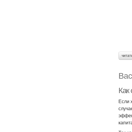
читат
Вас
Как
Если 
случа
эффек
капит