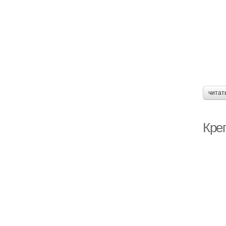
читат
Кре