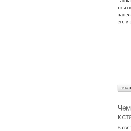
Так к
то и 
панел
его и
читат
Чем
к ст
В свя