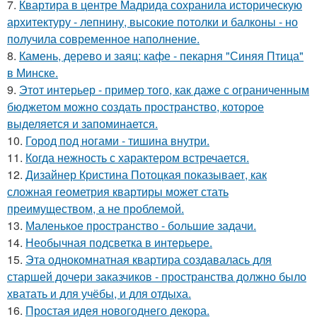
7.
Квартира в центре Мадрида сохранила историческую
архитектуру - лепнину, высокие потолки и балконы - но
получила современное наполнение.
8.
Камень, дерево и заяц: кафе - пекарня "Синяя Птица"
в Минске.
9.
Этот интерьер - пример того, как даже с ограниченным
бюджетом можно создать пространство, которое
выделяется и запоминается.
10.
Город под ногами - тишина внутри.
11.
Когда нежность с характером встречается.
12.
Дизайнер Кристина Потоцкая показывает, как
сложная геометрия квартиры может стать
преимуществом, а не проблемой.
13.
Маленькое пространство - большие задачи.
14.
Необычная подсветка в интерьере.
15.
Эта однокомнатная квартира создавалась для
старшей дочери заказчиков - пространства должно было
хватать и для учёбы, и для отдыха.
16.
Простая идея новогоднего декора.