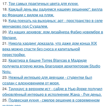
17.
Три самых практичных цвета для кухни.
18.
Каждый день мы радуемся нашему решению": вилла
во Франции с видом на пляж.
19.
Куда поехать на выходных: арт - пространство в селе
менчаково под Суздалем.
20.
Из наших архивов: дом дизайнера Фабио новембре в
Милане.
21.
Никола хардинг доказала, что даже дом конца XIX
века можно спасти без сноса и капитальной
перестройки.
22.
Квартира в башне Torres Blancas в Мадриде
получила вторую жизнь благодаря архитекторам Studio
Noju.
23.
Нежный интерьер для девушки - студентки был
создан с вдохновением от моря.
24.
Таунхаус в верхнем ист - сайде в Нью-йорке получил
обновлённый интерьер в исполнении Жана - Луи деньо.
25.
Подвесная кухня - смелое решение в современном
интерьере.