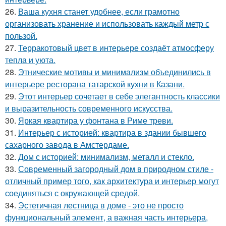
26.
Ваша кухня станет удобнее, если грамотно
организовать хранение и использовать каждый метр с
пользой.
27.
Терракотовый цвет в интерьере создаёт атмосферу
тепла и уюта.
28.
Этнические мотивы и минимализм объединились в
интерьере ресторана татарской кухни в Казани.
29.
Этот интерьер сочетает в себе элегантность классики
и выразительность современного искусства.
30.
Яркая квартира у фонтана в Риме треви.
31.
Интерьер с историей: квартира в здании бывшего
сахарного завода в Амстердаме.
32.
Дом с историей: минимализм, металл и стекло.
33.
Современный загородный дом в природном стиле -
отличный пример того, как архитектура и интерьер могут
соединяться с окружающей средой.
34.
Эстетичная лестница в доме - это не просто
функциональный элемент, а важная часть интерьера,