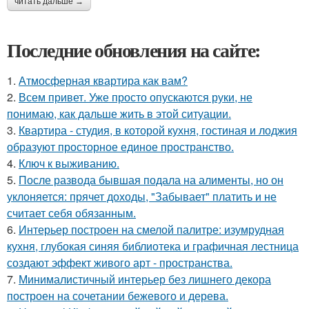
читать дальше →
Последние обновления на сайте:
1.
Атмосферная квартира как вам?
2.
Всем привет. Уже просто опускаются руки, не
понимаю, как дальше жить в этой ситуации.
3.
Квартира - студия, в которой кухня, гостиная и лоджия
образуют просторное единое пространство.
4.
Ключ к выживанию.
5.
После развода бывшая подала на алименты, но он
уклоняется: прячет доходы, "Забывает" платить и не
считает себя обязанным.
6.
Интерьер построен на смелой палитре: изумрудная
кухня, глубокая синяя библиотека и графичная лестница
создают эффект живого арт - пространства.
7.
Минималистичный интерьер без лишнего декора
построен на сочетании бежевого и дерева.