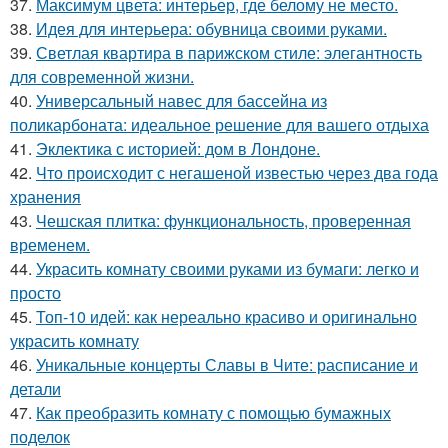
37.
Максимум цвета: интерьер, где белому не место.
38.
Идея для интерьера: обувница своими руками.
39.
Светлая квартира в парижском стиле: элегантность
для современной жизни.
40.
Универсальный навес для бассейна из
поликарбоната: идеальное решение для вашего отдыха
41.
Эклектика с историей: дом в Лондоне.
42.
Что происходит с негашеной известью через два года
хранения
43.
Чешская плитка: функциональность, проверенная
временем.
44.
Украсить комнату своими руками из бумаги: легко и
просто
45.
Топ-10 идей: как нереально красиво и оригинально
украсить комнату
46.
Уникальные концерты Славы в Чите: расписание и
детали
47.
Как преобразить комнату с помощью бумажных
поделок