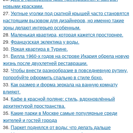
новыми красками.
27.
Уютные уголки под скатной крышей часто становятся
настоящим вызовом для дизайнеров, но именно такие
зоны делают интерьер особенным.
28.
Маленькая квартира, которая кажется просторнее.
29.
Французская эклектика у воды.
30.
Яркая квартира в Турине.
31.
Вилла 1960-х годов на острове Икария обрела новую
жизнь после двухлетней реставрации.
32.
Чтобы внести разнообразие в повседневную рутину,
попробуйте оформить спальню в стиле бохо.
33.
Как размер и форма зеркала на ванную комнату
влияют.
34.
Кафе в красной поляне: стиль, вдохновлённый
архитектурой пространства.
35.
Какие парки в Москве самые популярные среди
жителей и гостей города
36.
Паркет поднялся от воды: что делать дальше