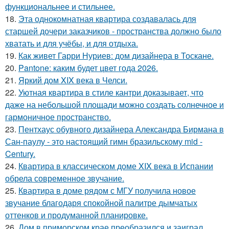
функциональнее и стильнее.
18.
Эта однокомнатная квартира создавалась для
старшей дочери заказчиков - пространства должно было
хватать и для учёбы, и для отдыха.
19.
Как живет Гарри Нуриев: дом дизайнера в Тоскане.
20.
Pantone: каким будет цвет года 2026.
21.
Яркий дом XIX века в Челси.
22.
Уютная квартира в стиле кантри доказывает, что
даже на небольшой площади можно создать солнечное и
гармоничное пространство.
23.
Пентхаус обувного дизайнера Александра Бирмана в
Сан-паулу - это настоящий гимн бразильскому mid -
Century.
24.
Квартира в классическом доме XIX века в Испании
обрела современное звучание.
25.
Квартира в доме рядом с МГУ получила новое
звучание благодаря спокойной палитре дымчатых
оттенков и продуманной планировке.
26.
Дом в приморском крае преобразился и заиграл