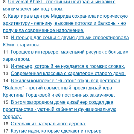
8.
Universal Khaki - спокойный нейтральный хаки с
мягким зеленым подтоном.
9.
Квартира в центре Мадрида сохранила историческую
архитектуру - лепнину, высокие потолки и балконы - но
получила современное наполнение.
10.
Интерьер для семьи с двумя детьми спроектировала
Юлия старикова.
11.
Горошек в интерьере: маленький рисунок с большим
характером.
12.
Интерьер, который не нуждается в громких словах.
13.
Современная классика с характером старого дома.
14.
В жилом комплексе "Ньютон" открылся ресторан
"Balance" - третий совместный проект дизайнера
Кристины Горшковой и её постоянных заказчиков.
15.
В этом загородном доме дизайнер создал два
пространства - уютный кабинет и функциональную
террасу.
16.
Стеллаж из натурального дерева.
17.
Крутые идеи, которые сделают интерьер