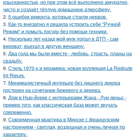
изысканностью, но при этом всё выполнено аккуратно,
чисто и создаёт тёплую домашнюю атмосферу.
2.
5 ошибок ремонта, которые стоили нервов.
3.
Как-то внезапно я решила устроить себе "Ручной
Режим" и помыть посуду без помощи техники.
4.
Несколько лет назад мой муж попал в ДТП - сам
виноват, въехал в другую женщину.
5.
Два года мы были вместе - любовь, страсть, планы на
свадьбу.
6.
Стиль 1970-х и керамика: новая коллекция La Redoute
Int Rieurs.
7.
Минималистичный интерьер без лишнего декора
построен на сочетании бежевого и дерева.
8.
Дом в Нью-йорке с интерьерами Жана - Луи деньо -
пример того, как классическая база может звучать
современно.
9.
Современная квартира в Минске с французским
настроением - светлая, воздушная и очень личная по
характеру.