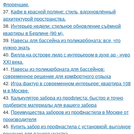
Флоренции.
37.
Кафе в красной поляне: стиль, вдохновлённый
архитектурой пространства.
38.
Интерьер недели: стильное обновление съёмной
квартиры в Берлине (90 м).
39.
Навесы для бассейна из поликарбоната: все, что
нужно знать
40.
Вилла на острове лидо с интерьером в духе ар - нуво
XXI века.
41.
Навесы из поликарбоната для бассейнов:
современное решение для комфортного отдыха
42.
Игра фактур в современном интерьере: квартира 108
м в Москве.
43.
Калькулятор забора из профлиста: быстро и точно
подберите материалы для вашего забора
44.
Преимущества заборов из профнастила в Москве от
производителя
45.
Купить забор из профнастила с установкой: выгодное
решение для вашего участка