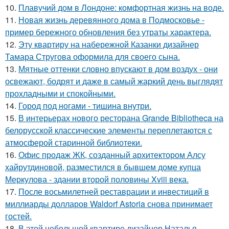
10.
Плавучий дом в Лондоне: комфортная жизнь на воде.
11.
Новая жизнь деревянного дома в Подмосковье -
пример бережного обновления без утраты характера.
12.
Эту квартиру на набережной Казанки дизайнер
Тамара Стругова оформила для своего сына.
13.
Мятные оттенки словно впускают в дом воздух - они
освежают, бодрят и даже в самый жаркий день выглядят
прохладными и спокойными.
14.
Город под ногами - тишина внутри.
15.
В интерьерах нового ресторана Grande Bibliotheca на
белорусской классические элементы переплетаются с
атмосферой старинной библиотеки.
16.
Офис продаж ЖК, созданный архитектором Алсу
хайрутдиновой, разместился в бывшем доме купца
Меркулова - здании второй половины Xviii века.
17.
После восьмилетней реставрации и инвестиций в
миллиарды долларов Waldorf Astoria снова принимает
гостей.
18.
В этой небольшой квартире дизайнер Наталья