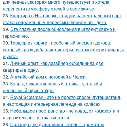
для певицы, которая много путешествует и хотела
перенести атмосферу отелей в свое жилье.
28.
Квартира в Нью-йорке с видом на центральный парк
стала современным переосмыслением ар - деко.
29.
Эта спальня после обновления выглядит свежо и
гармонично.
30.
Торшер из коряги - необычный элемент декора,
который сразу добавляет интерьеру атмосферу природы
и уюта.
31.
Личный опыт: как дизайнер объединила две
квартиры в одну.
32.
Английский дом с историей в Челси.
33.
Ковры, яркая живопись и этника - уютный и
необычный офис в Уфе.
34.
Royal Scotsman - это не просто способ путешествия,
а настоящая интерьерная легенда на колёсах.
35.
Небольшое пространство - не повод от комфорта и
выразительности отказываться.
36.
Палаццо для души: мини - отель с ароматом