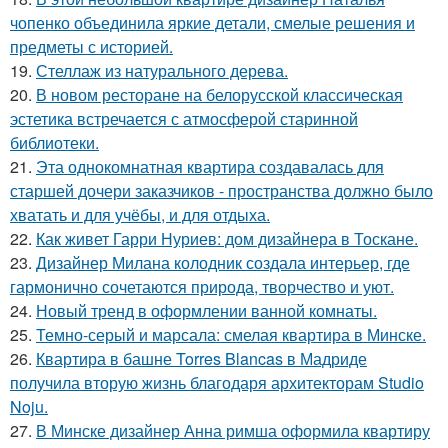
чопенко объединила яркие детали, смелые решения и
предметы с историей.
19.
Стеллаж из натурального дерева.
20.
В новом ресторане на белорусской классическая
эстетика встречается с атмосферой старинной
библиотеки.
21.
Эта однокомнатная квартира создавалась для
старшей дочери заказчиков - пространства должно было
хватать и для учёбы, и для отдыха.
22.
Как живет Гарри Нуриев: дом дизайнера в Тоскане.
23.
Дизайнер Милана колодник создала интерьер, где
гармонично сочетаются природа, творчество и уют.
24.
Новый тренд в оформлении ванной комнаты.
25.
Темно-серый и марсала: смелая квартира в Минске.
26.
Квартира в башне Torres Blancas в Мадриде
получила вторую жизнь благодаря архитекторам Studio
Noju.
27.
В Минске дизайнер Анна римша оформила квартиру