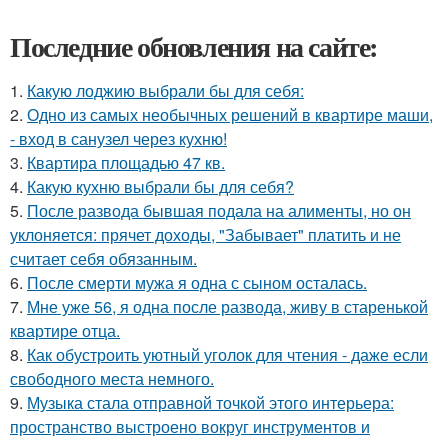
Последние обновления на сайте:
1.
Какую лоджию выбрали бы для себя:
2.
Одно из самых необычных решений в квартире маши,
- вход в санузел через кухню!
3.
Квартира площадью 47 кв.
4.
Какую кухню выбрали бы для себя?
5.
После развода бывшая подала на алименты, но он
уклоняется: прячет доходы, "Забывает" платить и не
считает себя обязанным.
6.
После смерти мужа я одна с сыном осталась.
7.
Мне уже 56, я одна после развода, живу в старенькой
квартире отца.
8.
Как обустроить уютный уголок для чтения - даже если
свободного места немного.
9.
Музыка стала отправной точкой этого интерьера:
пространство выстроено вокруг инструментов и