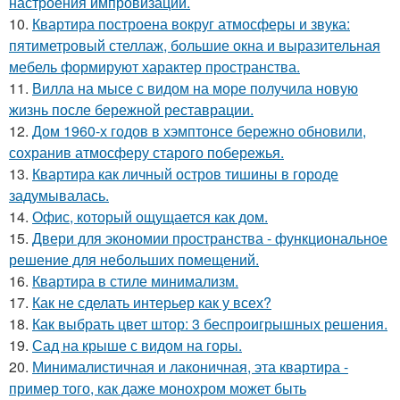
настроения импровизации.
10.
Квартира построена вокруг атмосферы и звука:
пятиметровый стеллаж, большие окна и выразительная
мебель формируют характер пространства.
11.
Вилла на мысе с видом на море получила новую
жизнь после бережной реставрации.
12.
Дом 1960-х годов в хэмптонсе бережно обновили,
сохранив атмосферу старого побережья.
13.
Квартира как личный остров тишины в городе
задумывалась.
14.
Офис, который ощущается как дом.
15.
Двери для экономии пространства - функциональное
решение для небольших помещений.
16.
Квартира в стиле минимализм.
17.
Как не сделать интерьер как у всех?
18.
Как выбрать цвет штор: 3 беспроигрышных решения.
19.
Сад на крыше с видом на горы.
20.
Минималистичная и лаконичная, эта квартира -
пример того, как даже монохром может быть