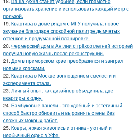
18.
Ваша кухня станет удобнее, если грамотно
организовать хранение и использовать каждый метр с
пользой.
19.
Квартира в доме рядом с МГУ получила новое
звучание благодаря спокойной палитре дымчатых
оттенков и продуманной планировке.
20.
Фермерский дом в Англии с трёхсотлетней историей
получил новую жизнь после реконструкции.
21.
Дом в приморском крае преобразился и заиграл
новыми красками.
22.
Квартира в Москве воплощением смелости и
эксперимента стала.
23.
Личный опыт: как дизайнер объединила две
квартиры в одну.
24.
Бамбуковые панели - это удобный и эстетичный
способ быстро обновить и выровнять стены без
сложных мокрых работ.
25.
Ковры, яркая живопись и этника - уютный и
необычный офис в Уфе.