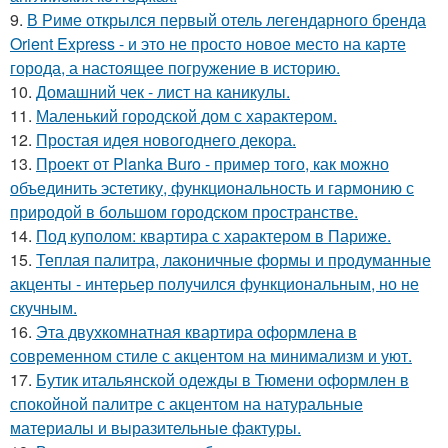
9.
В Риме открылся первый отель легендарного бренда
Orient Express - и это не просто новое место на карте
города, а настоящее погружение в историю.
10.
Домашний чек - лист на каникулы.
11.
Маленький городской дом с характером.
12.
Простая идея новогоднего декора.
13.
Проект от Planka Buro - пример того, как можно
объединить эстетику, функциональность и гармонию с
природой в большом городском пространстве.
14.
Под куполом: квартира с характером в Париже.
15.
Теплая палитра, лаконичные формы и продуманные
акценты - интерьер получился функциональным, но не
скучным.
16.
Эта двухкомнатная квартира оформлена в
современном стиле с акцентом на минимализм и уют.
17.
Бутик итальянской одежды в Тюмени оформлен в
спокойной палитре с акцентом на натуральные
материалы и выразительные фактуры.