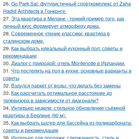
26.
Go Park Sai: футуристичный спорткомплекс от Zaha
Hadid Architects в Гонконге.
27.
Эта квартира в Милане - тонкий пример того, как
личный вкус формирует атмосферу дома.
28.
Современное чтение классики: квартира в
сталинском доме.
29.
Как выбрать идеальный кухонный пол: советы и
рекомендации
30.
Диалог с природой: отель Montenotte в Ирландии.
31.
Что постелить на пол в кухне: основные варианты и
советы
32.
Вздулся паркет от воды: что делать без замены
33.
Как рассчитать оптимальное расстояние до
телевизора в зависимости от диагонали?
34.
Интерьер недели: стильное обновление съёмной
квартиры в Берлине (90 м).
35.
Как выбрать шатер для бассейна из поликарбоната:
советы и рекомендации
36.
Интерьер для продажи: сдержанность, стиль и