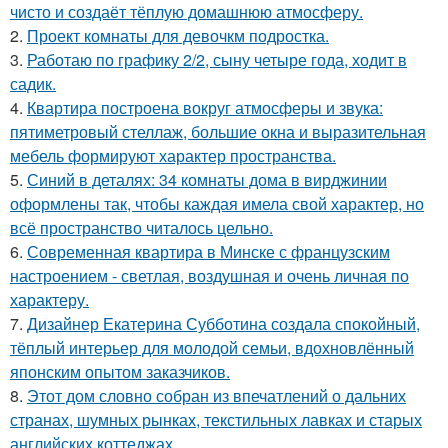
чисто и создаёт тёплую домашнюю атмосферу.
2.
Проект комнаты для девочкм подростка.
3.
Работаю по графику 2/2, сыну четыре года, ходит в
садик.
4.
Квартира построена вокруг атмосферы и звука:
пятиметровый стеллаж, большие окна и выразительная
мебель формируют характер пространства.
5.
Синий в деталях: 34 комнаты дома в вирджинии
оформлены так, чтобы каждая имела свой характер, но
всё пространство читалось цельно.
6.
Современная квартира в Минске с французским
настроением - светлая, воздушная и очень личная по
характеру.
7.
Дизайнер Екатерина Субботина создала спокойный,
тёплый интерьер для молодой семьи, вдохновлённый
японским опытом заказчиков.
8.
Этот дом словно собран из впечатлений о дальних
странах, шумных рынках, текстильных лавках и старых
английских коттеджах.