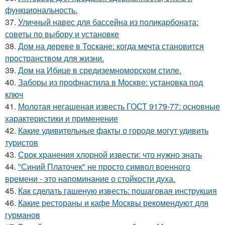
функциональность.
37.
Уличный навес для бассейна из поликарбоната:
советы по выбору и установке
38.
Дом на дереве в Тоскане: когда мечта становится
пространством для жизни.
39.
Дом на Ибице в средиземноморском стиле.
40.
Заборы из профнастила в Москве: установка под
ключ
41.
Молотая негашеная известь ГОСТ 9179-77: основные
характеристики и применение
42.
Какие удивительные факты о городе могут удивить
туристов
43.
Срок хранения хлорной извести: что нужно знать
44.
"Синий Платочек" не просто символ военного
времени - это напоминание о стойкости духа.
45.
Как сделать гашеную известь: пошаговая инструкция
46.
Какие рестораны и кафе Москвы рекомендуют для
гурманов