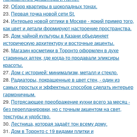
22.
Обзор квартиры в шоколадных тонах.
23.
Первая точка новой сети St.
24.
Интерьер новой оптики в Москве - яркий пример того,
как цвет и детали формируют настроение пространства.
25.
Дом чайной культуры в Казани объединяет
историческую архитектуру и восточные акценты.
26.
Магазин косметики в Торонто оформлен в духе
старинных аптек, где когда-то продавали эликсиры
красоты.
27.
Дом с историей: минимализм, металл и стекло.
28.
Радиаторы, покрашенные в цвет стен, - один из
самых простых и эффектных способов сделать интерьер
гармоничным.
29.
Потрясающее преображение кухни всего за месяц -
без перепланировки, но с точным акцентом на свет,
текстуры и удобство.
30.
Лестница, которая задаёт тон всему дому.
31.
Дом в Торонто с 19 видами плитки и