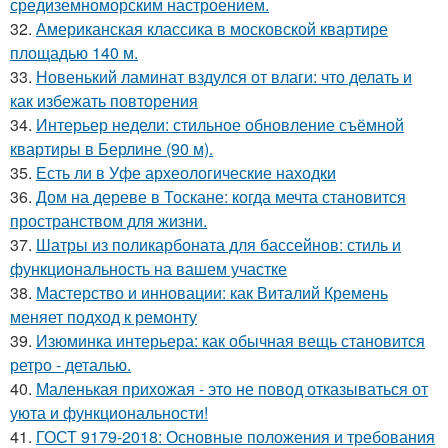
средиземноморским настроением.
32.
Американская классика в московской квартире
площадью 140 м.
33.
Новенький ламинат вздулся от влаги: что делать и
как избежать повторения
34.
Интерьер недели: стильное обновление съёмной
квартиры в Берлине (90 м).
35.
Есть ли в Уфе археологические находки
36.
Дом на дереве в Тоскане: когда мечта становится
пространством для жизни.
37.
Шатры из поликарбоната для бассейнов: стиль и
функциональность на вашем участке
38.
Мастерство и инновации: как Виталий Кремень
меняет подход к ремонту
39.
Изюминка интерьера: как обычная вещь становится
ретро - деталью.
40.
Маленькая прихожая - это не повод отказываться от
уюта и функциональности!
41.
ГОСТ 9179-2018: Основные положения и требования