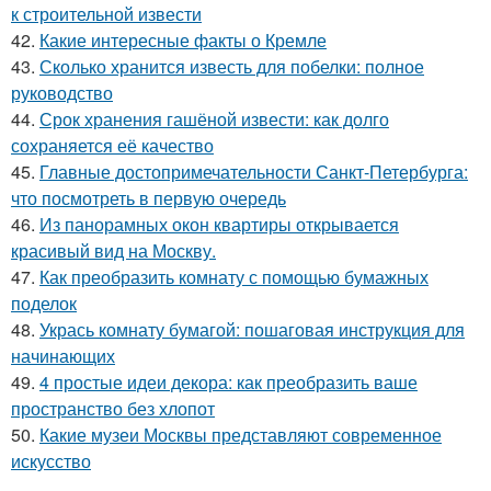
к строительной извести
42.
Какие интересные факты о Кремле
43.
Сколько хранится известь для побелки: полное
руководство
44.
Срок хранения гашёной извести: как долго
сохраняется её качество
45.
Главные достопримечательности Санкт-Петербурга:
что посмотреть в первую очередь
46.
Из панорамных окон квартиры открывается
красивый вид на Москву.
47.
Как преобразить комнату с помощью бумажных
поделок
48.
Укрась комнату бумагой: пошаговая инструкция для
начинающих
49.
4 простые идеи декора: как преобразить ваше
пространство без хлопот
50.
Какие музеи Москвы представляют современное
искусство