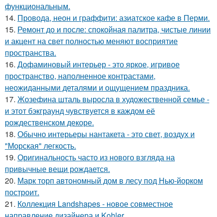
функциональным.
14.
Провода, неон и граффити: азиатское кафе в Перми.
15.
Ремонт до и после: спокойная палитра, чистые линии
и акцент на свет полностью меняют восприятие
пространства.
16.
Дофаминовый интерьер - это яркое, игривое
пространство, наполненное контрастами,
неожиданными деталями и ощущением праздника.
17.
Жозефина шталь выросла в художественной семье -
и этот бэкграунд чувствуется в каждом её
рождественском декоре.
18.
Обычно интерьеры нантакета - это свет, воздух и
"Морская" легкость.
19.
Оригинальность часто из нового взгляда на
привычные вещи рождается.
20.
Марк торп автономный дом в лесу под Нью-йорком
построит.
21.
Коллекция Landshapes - новое совместное
направление дизайнера и Kohler.