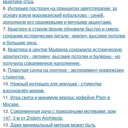
квартире отца.
6.
Интерьер построен на принципах цветотерапии: за
основу взяли марокканский кобальтово - синий,
дополнили его оранжевыми и мятными акцентами.
7.
Квартиру в старом фонде обновили быстро и смело,
сохранив исторические детали - кирпич, высокие потолки
и большие окна.
8.
Квартира в центре Мадрида сохранила историческую
архитектуру - лепнину, высокие потолки и балконы - но
получила современное наполнение.
9.
Плавучая сауна на понтоне - эксперимент норвежских
студентов.
10.
Нежный интерьер для девушки - студентки
вдохновлён морем.
11.
Игра света и минимум декора: кофейня Plain в
Москве.
12.
Современная дача с природными мотивами: дом
147, 3 м от Zrobim Architects.
13.
Даже минимальный метраж может быть