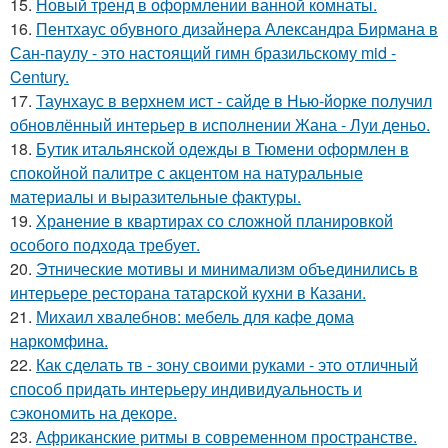
15.
Новый тренд в оформлении ванной комнаты.
16.
Пентхаус обувного дизайнера Александра Бирмана в
Сан-паулу - это настоящий гимн бразильскому mid -
Century.
17.
Таунхаус в верхнем ист - сайде в Нью-йорке получил
обновлённый интерьер в исполнении Жана - Луи деньо.
18.
Бутик итальянской одежды в Тюмени оформлен в
спокойной палитре с акцентом на натуральные
материалы и выразительные фактуры.
19.
Хранение в квартирах со сложной планировкой
особого подхода требует.
20.
Этнические мотивы и минимализм объединились в
интерьере ресторана татарской кухни в Казани.
21.
Михаил хвалебнов: мебель для кафе дома
наркомфина.
22.
Как сделать тв - зону своими руками - это отличный
способ придать интерьеру индивидуальность и
сэкономить на декоре.
23.
Африканские ритмы в современном пространстве.