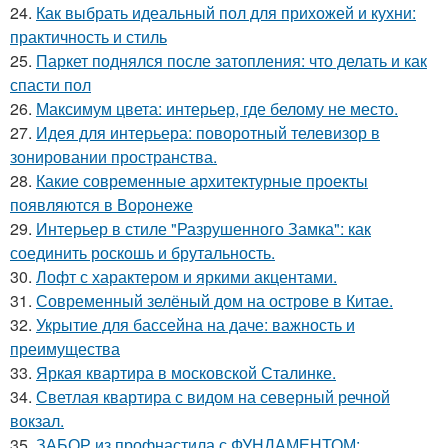
24.
Как выбрать идеальный пол для прихожей и кухни:
практичность и стиль
25.
Паркет поднялся после затопления: что делать и как
спасти пол
26.
Максимум цвета: интерьер, где белому не место.
27.
Идея для интерьера: поворотный телевизор в
зонировании пространства.
28.
Какие современные архитектурные проекты
появляются в Воронеже
29.
Интерьер в стиле "Разрушенного Замка": как
соединить роскошь и брутальность.
30.
Лофт с характером и яркими акцентами.
31.
Современный зелёный дом на острове в Китае.
32.
Укрытие для бассейна на даче: важность и
преимущества
33.
Яркая квартира в московской Сталинке.
34.
Светлая квартира с видом на северный речной
вокзал.
35.
ЗАБОР из профнастила с ФУНДАМЕНТОМ: