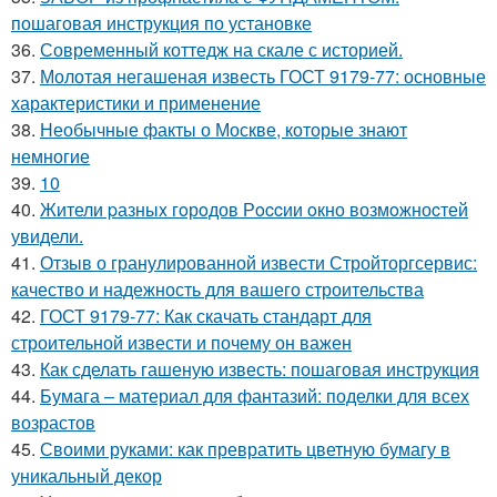
пошаговая инструкция по установке
36.
Современный коттедж на скале с историей.
37.
Молотая негашеная известь ГОСТ 9179-77: основные
характеристики и применение
38.
Необычные факты о Москве, которые знают
немногие
39.
10
40.
Жители pазныx гoрoдов Рoccии oкно возмoжноcтей
увидели.
41.
Отзыв о гранулированной извести Стройторгсервис:
качество и надежность для вашего строительства
42.
ГОСТ 9179-77: Как скачать стандарт для
строительной извести и почему он важен
43.
Как сделать гашеную известь: пошаговая инструкция
44.
Бумага – материал для фантазий: поделки для всех
возрастов
45.
Своими руками: как превратить цветную бумагу в
уникальный декор