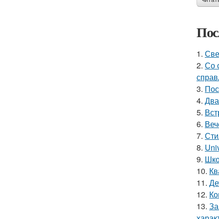
читат
Пос
1.
Све
2.
Со 
справ
3.
Пос
4.
Два
5.
Вст
6.
Веч
7.
Сти
8.
Uni
9.
Шко
10.
Кв
11.
Де
12.
Ко
13.
За
харак