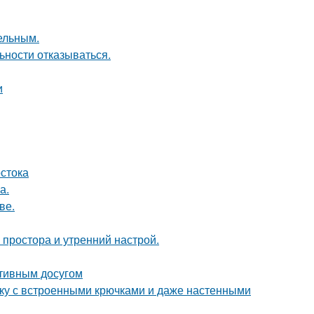
цельным.
ьности отказываться.
и
стока
а.
ве.
 простора и утренний настрой.
ктивным досугом
тку с встроенными крючками и даже настенными