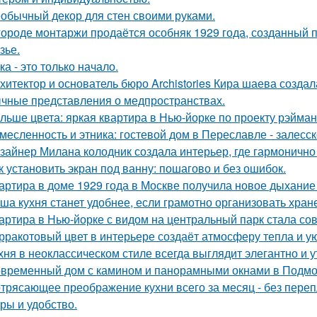
обычный декор для стен своими руками.
городе монтаржи продаётся особняк 1929 года, созданный
зье.
ка - это только начало.
хитектор и основатель бюро Archistories Кира шаева создал
чные представления о медпространствах.
льше цвета: яркая квартира в Нью-йорке по проекту рэйман
месленность и этника: гостевой дом в Переславле - залесск
зайнер Милана колодник создала интерьер, где гармонично 
к установить экран под ванну: пошагово и без ошибок.
артира в доме 1929 года в Москве получила новое дыхание
ша кухня станет удобнее, если грамотно организовать хран
артира в Нью-йорке с видом на центральный парк стала с
рракотовый цвет в интерьере создаёт атмосферу тепла и ую
хня в неоклассическом стиле всегда выглядит элегантно и у
временный дом с камином и панорамными окнами в Подмо
трясающее преображение кухни всего за месяц - без перепл
уры и удобство.