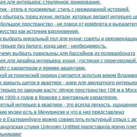
ея для интерьера: стеклянное зонирование.
тик - отель в подземелье: стиль с неожиданной историей.
к обыграть торец кухни: детали, которые делают интерьер 
большое пространство - не повод от комфорта и выразител
кусство как источник вдохновения.
к выбрать идеальный пол для кухни: советы и рекомендаци
терьер без белого: когда цвет - необходимость.
чему выбрать павильоны для бассейнов из поликарбоната
ея для дизайна интерьера: кухня - гостиная с перегородкой.
фт с характером и яркими акцентами.
кой исторический период считается золотым веком Владиво
к закрыть щиток в квартире - идеи для аккуратного интерьер
терьер по законам васту: лёгкое пространство 108 м в Моск
м 1930-х годов в Кракове с винтажным характером.
етлый интерьер в квартире - это всегда легкость, ощущение
кие музеи есть в Мичуринске и что в них представлено
е в Екатеринбурге можно совместить культурный отдых с а
анцузская студия Unknown Untitled представила яркую пли
льниками!