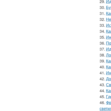
29.
Ид
30.
Бу
31.
Ка
32.
Не
33.
Ис
34.
Ка
35.
Ин
36.
По
37.
Ид
38.
Ло
39.
Ка
40.
Ка
41.
Ин
42.
До
43.
Св
44.
Ка
45.
Гд
46.
Фр
свети