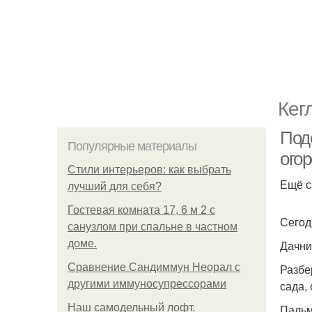
Кег
Под
Популярные материалы
огор
Стили интерьеров: как выбрать
Ещё с
лучший для себя?
Гостевая комната 17, 6 м 2 с
Сегод
санузлом при спальне в частном
доме.
Дачни
Сравнение Сандиммун Неорал с
Разбе
другими иммуносупрессорами
сада,
Наш самодельный лофт.
Паль