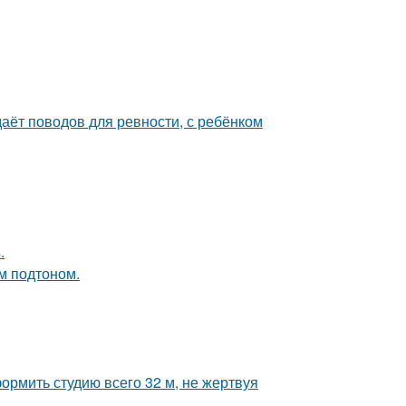
даёт поводов для ревности, с ребёнком
.
ым подтоном.
ормить студию всего 32 м, не жертвуя