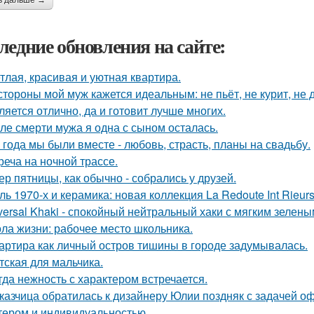
ь дальше →
ледние обновления на сайте:
тлая, красивая и уютная квартира.
стороны мой муж кажется идеальным: не пьёт, не курит, не 
ляется отлично, да и готовит лучше многих.
ле смерти мужа я одна с сыном осталась.
 года мы были вместе - любовь, страсть, планы на свадьбу.
реча на ночной трассе.
ер пятницы, как обычно - собрались у друзей.
ль 1970-х и керамика: новая коллекция La Redoute Int Rieurs
versal Khaki - спокойный нейтральный хаки с мягким зелен
ла жизни: рабочее место школьника.
артира как личный остров тишины в городе задумывалась.
тская для мальчика.
гда нежность с характером встречается.
казчица обратилась к дизайнеру Юлии поздняк с задачей оф
тером и индивидуальностью.