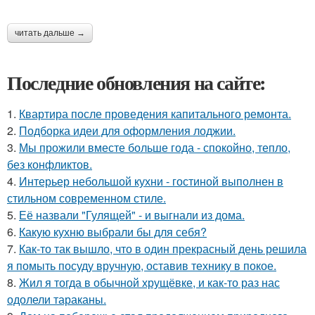
читать дальше →
Последние обновления на сайте:
1.
Квартира после проведения капитального ремонта.
2.
Подборка идеи для оформления лоджии.
3.
Мы прожили вместе больше года - спокойно, тепло,
без конфликтов.
4.
Интерьер небольшой кухни - гостиной выполнен в
стильном современном стиле.
5.
Её назвали "Гулящей" - и выгнали из дома.
6.
Какую кухню выбрали бы для себя?
7.
Как-то так вышло, что в один прекрасный день решила
я помыть посуду вручную, оставив технику в покое.
8.
Жил я тогда в обычной хрущёвке, и как-то раз нас
одолели тараканы.