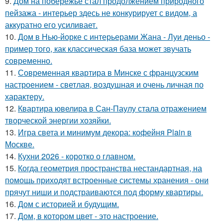
9.
Дом на побережье стал продолжением природного
пейзажа - интерьер здесь не конкурирует с видом, а
аккуратно его усиливает.
10.
Дом в Нью-йорке с интерьерами Жана - Луи деньо -
пример того, как классическая база может звучать
современно.
11.
Современная квартира в Минске с французским
настроением - светлая, воздушная и очень личная по
характеру.
12.
Квартира ювелира в Сан-Паулу стала отражением
творческой энергии хозяйки.
13.
Игра света и минимум декора: кофейня Plain в
Москве.
14.
Кухни 2026 - коротко о главном.
15.
Когда геометрия пространства нестандартная, на
помощь приходят встроенные системы хранения - они
прячут ниши и подстраиваются под форму квартиры.
16.
Дом с историей и будущим.
17.
Дом, в котором цвет - это настроение.