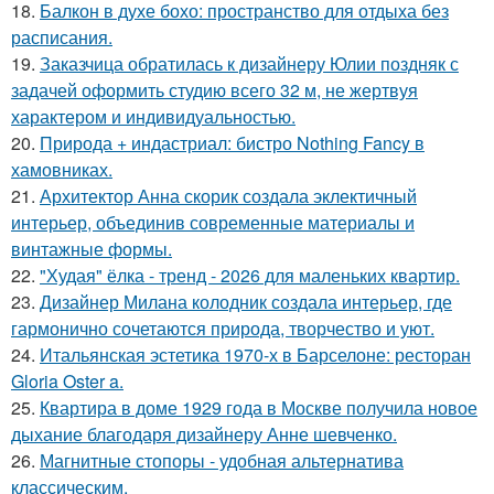
18.
Балкон в духе бохо: пространство для отдыха без
расписания.
19.
Заказчица обратилась к дизайнеру Юлии поздняк с
задачей оформить студию всего 32 м, не жертвуя
характером и индивидуальностью.
20.
Природа + индастриал: бистро Nothing Fancy в
хамовниках.
21.
Архитектор Анна скорик создала эклектичный
интерьер, объединив современные материалы и
винтажные формы.
22.
"Худая" ёлка - тренд - 2026 для маленьких квартир.
23.
Дизайнер Милана колодник создала интерьер, где
гармонично сочетаются природа, творчество и уют.
24.
Итальянская эстетика 1970-х в Барселоне: ресторан
Gloria Oster a.
25.
Квартира в доме 1929 года в Москве получила новое
дыхание благодаря дизайнеру Анне шевченко.
26.
Магнитные стопоры - удобная альтернатива
классическим.