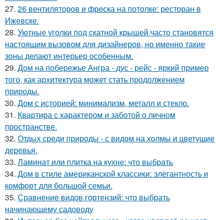
27.
26 вентиляторов и фреска на потолке: ресторан в
Ижевске.
28.
Уютные уголки под скатной крышей часто становятся
настоящим вызовом для дизайнеров, но именно такие
зоны делают интерьер особенным.
29.
Дом на побережье Ангра - дус - рейс - яркий пример
того, как архитектура может стать продолжением
природы.
30.
Дом с историей: минимализм, металл и стекло.
31.
Квартира с характером и заботой о личном
пространстве.
32.
Отдых среди природы - с видом на холмы и цветущие
деревья.
33.
Ламинат или плитка на кухне: что выбрать
34.
Дом в стиле американской классики: элегантность и
комфорт для большой семьи.
35.
Сравнение видов гортензий: что выбрать
начинающему садоводу