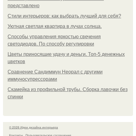
представлено
Стили интерьеров: как выбрать лучший для себя?
Уютная светлая квартира в лучах солнца.
Способы управления яркостью свечения
светодиодов. По способу регулировки
Цветы приносящие удачу и деньги. Топ-5 денежных
цветков
Сравнение Сандиммун Неорал с другими
иммуносупрессорами
Скамейка из профильной трубы. Сборка лавочки без
спинки
© 2026 Идеи дизайна интерьера
Контакты
Пользовательское соглашение