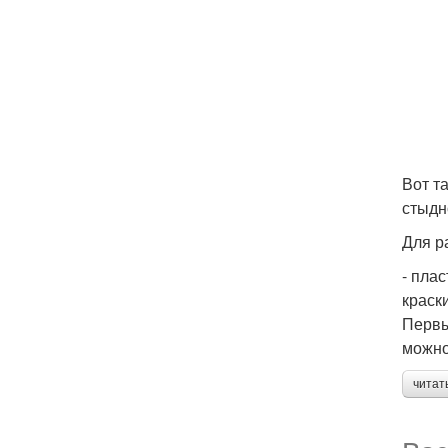
Вот т
стыдн
Для р
- пла
краск
Первы
можно
читат