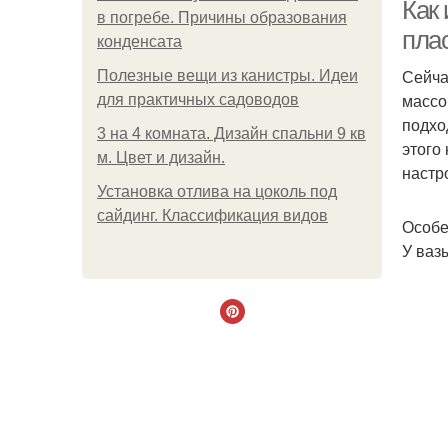
Как 
в погребе. Причины образования
пла
конденсата
Сейча
Полезные вещи из канистры. Идеи
массо
для практичных садоводов
подхо
3 на 4 комната. Дизайн спальни 9 кв
этого
м. Цвет и дизайн.
настр
Установка отлива на цоколь под
сайдинг. Классификация видов
Особе
У ваз