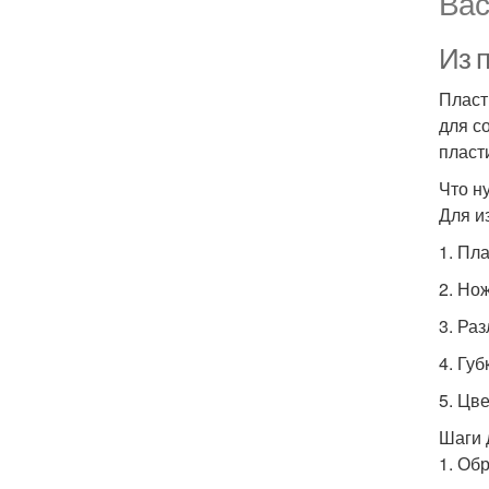
Вас
Из 
Пласт
для с
пласт
Что н
Для и
1. Пл
2. Но
3. Ра
4. Гу
5. Цв
Шаги 
1. Об