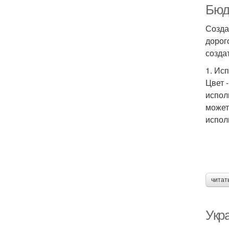
Бюд
Созда
дорог
созда
1. Ис
Цвет 
испол
может
испол
читат
Укр