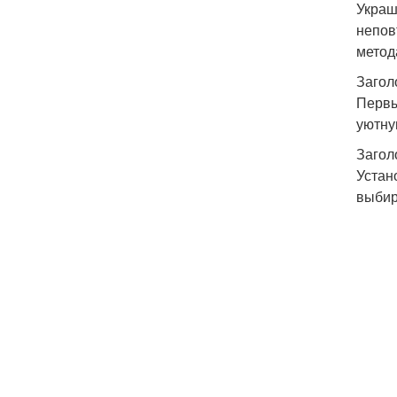
Украш
непов
метод
Загол
Первы
уютну
Загол
Устан
выбир