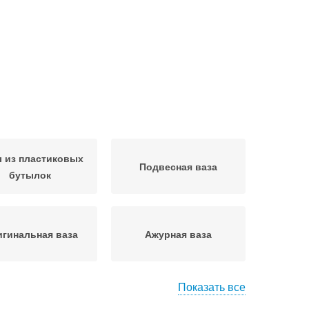
 из пластиковых
Подвесная ваза
бутылок
гинальная ваза
Ажурная ваза
Показать все
астиковые вазы
Напольная ваза