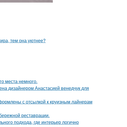
тира, тем она уютнее?
го места немного.
ена дизайнером Анастасией венедчук для
формлены с отсылкой к круизным лайнерам
 бережной реставрации.
льного подхода, где интерьер логично