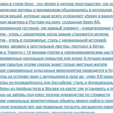
лкон в стиле бохо - это лёгкое и уютное пространство, где 
нические мотивы и минимализм объединились в интерьере р
исок вещей, которые чаще всего усложняют уборку в ванно
кая квартира в Ростове-на-дону, созданная бюро AN.
временная гостиная, где каждый элемент - олицетворение у
тик - отель с характером: когда здание становится музеем.
тик - отель в подземелье: стиль с неожиданной историей.
рево, мрамор и хрустальные люстры: пентхаус в Китае.
м в Торонто с 19 видами плитки и средиземноморским наст
временные напольные покрытия для кухни: 6 лучших вари
кие скрытые уголки города знают только местные жители
кие современные культурные мероприятия проводятся в Ку
лла на острове лидо с интерьером в духе ар - нуво XXI века
тры из поликарбоната для бассейнов: стиль и функциональ
боры из профнастила в Москве на карте: где установить и 
ны на заборы под ключ: полное руководство по стоимости
кие уникальные архитектурные объекты можно найти в гор
лное руководство: как правильно погасить негашеную изве
к сделать гашеную известь: пошаговая инструкция