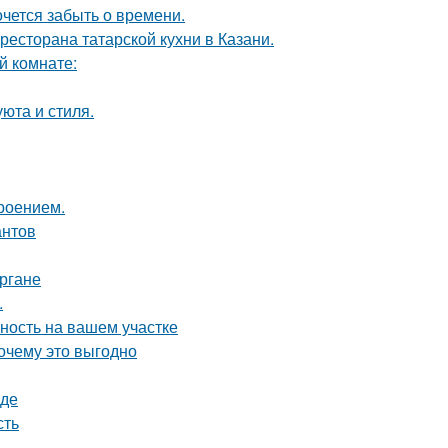
хочется забыть о времени.
есторана татарской кухни в Казани.
й комнате:
юта и стиля.
роением.
антов
ргане
.
ность на вашем участке
почему это выгодно
оде
сть