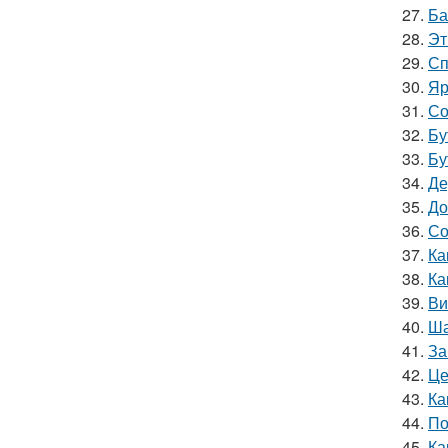
27.
Ба
28.
Эт
29.
Сп
30.
Яр
31.
Со
32.
Бу
33.
Бу
34.
Де
35.
До
36.
Со
37.
Ка
38.
Ка
39.
Ви
40.
Ша
41.
За
42.
Це
43.
Ка
44.
По
45.
Ка