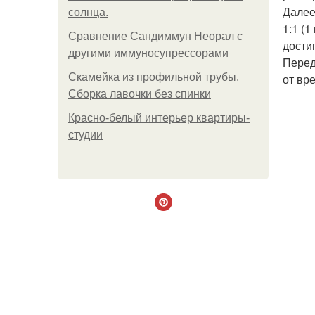
Далее
солнца.
1:1 (
Сравнение Сандиммун Неорал с
дости
другими иммуносупрессорами
Перед
Скамейка из профильной трубы.
от вр
Сборка лавочки без спинки
Красно-белый интерьер квартиры-
студии