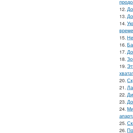
продо
12.
До
13.
До
14.
Ую
време
15.
Не
16.
Ба
17.
До
18.
Зо
19.
Эт
хватат
20.
Ск
21.
Ла
22.
Ди
23.
До
24.
Ми
апарт
25.
Ск
26.
По