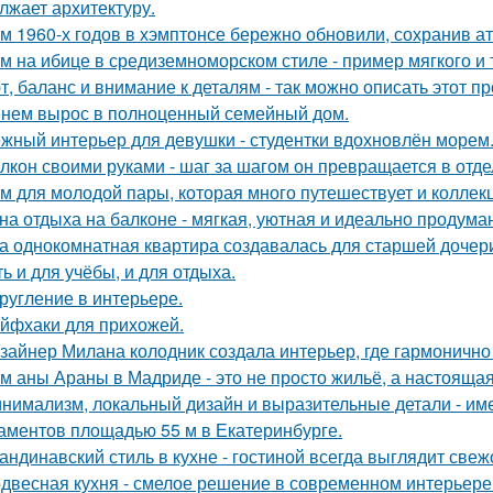
лжает архитектуру.
м 1960-х годов в хэмптонсе бережно обновили, сохранив а
м на ибице в средиземноморском стиле - пример мягкого и
т, баланс и внимание к деталям - так можно описать этот п
нем вырос в полноценный семейный дом.
жный интерьер для девушки - студентки вдохновлён морем
лкон своими руками - шаг за шагом он превращается в отде
м для молодой пары, которая много путешествует и коллек
на отдыха на балконе - мягкая, уютная и идеально продуман
а однокомнатная квартира создавалась для старшей дочери
ь и для учёбы, и для отдыха.
ругление в интерьере.
йфхаки для прихожей.
зайнер Милана колодник создала интерьер, где гармонично 
м аны Араны в Мадриде - это не просто жильё, а настояща
нимализм, локальный дизайн и выразительные детали - име
аментов площадью 55 м в Екатеринбурге.
андинавский стиль в кухне - гостиной всегда выглядит свеж
двесная кухня - смелое решение в современном интерьере