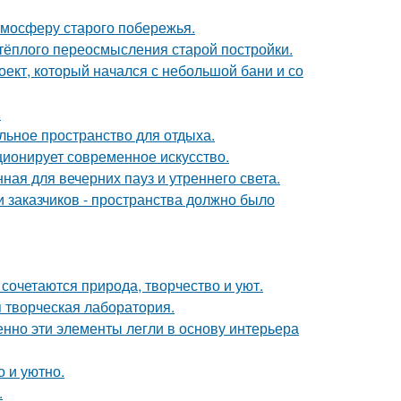
тмосферу старого побережья.
 тёплого переосмысления старой постройки.
роект, который начался с небольшой бани и со
.
льное пространство для отдыха.
ционирует современное искусство.
ная для вечерних пауз и утреннего света.
 заказчиков - пространства должно было
сочетаются природа, творчество и уют.
я творческая лаборатория.
нно эти элементы легли в основу интерьера
о и уютно.
.