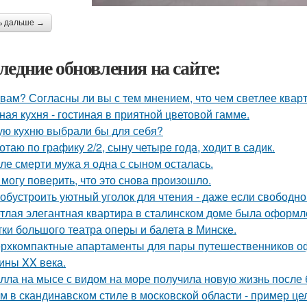
ь дальше →
ледние обновления на сайте:
 вам? Согласны ли вы с тем мнением, что чем светлее квар
ная кухня - гостиная в приятной цветовой гамме.
ую кухню выбрали бы для себя?
отаю по графику 2/2, сыну четыре года, ходит в садик.
ле смерти мужа я одна с сыном осталась.
 могу поверить, что это снова произошло.
 обустроить уютный уголок для чтения - даже если свободно
тлая элегантная квартира в сталинском доме была оформл
тки большого театра оперы и балета в Минске.
рхкомпактные апартаменты для пары путешественников о
ины XX века.
лла на мысе с видом на море получила новую жизнь после
м в скандинавском стиле в московской области - пример це