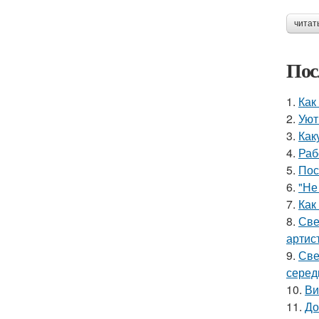
читат
Пос
1.
Как
2.
Уют
3.
Как
4.
Раб
5.
Пос
6.
"Не
7.
Как
8.
Све
артис
9.
Све
серед
10.
Ви
11.
До