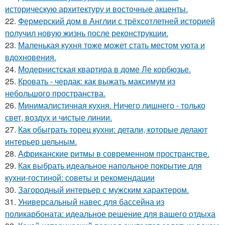
историческую архитектуру и восточные акценты.
22.
Фермерский дом в Англии с трёхсотлетней историей
получил новую жизнь после реконструкции.
23.
Маленькая кухня тоже может стать местом уюта и
вдохновения.
24.
Модернистская квартира в доме Ле корбюзье.
25.
Кровать - чердак: как выжать максимум из
небольшого пространства.
26.
Минималистичная кухня. Ничего лишнего - только
свет, воздух и чистые линии.
27.
Как обыграть торец кухни: детали, которые делают
интерьер цельным.
28.
Африканские ритмы в современном пространстве.
29.
Как выбрать идеальное напольное покрытие для
кухни-гостиной: советы и рекомендации
30.
Загородный интерьер с мужским характером.
31.
Универсальный навес для бассейна из
поликарбоната: идеальное решение для вашего отдыха