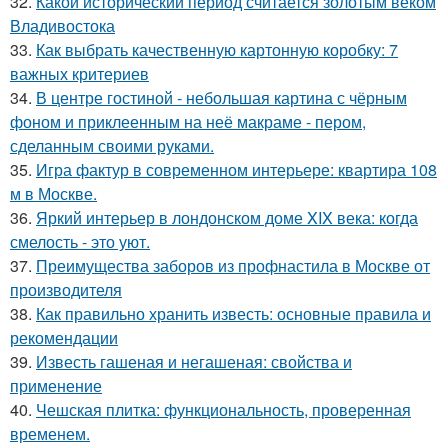
32.
Какой исторический период считается золотым веком
Владивостока
33.
Как выбрать качественную картонную коробку: 7
важных критериев
34.
В центре гостиной - небольшая картина с чёрным
фоном и приклеенным на неё макраме - пером,
сделанным своими руками.
35.
Игра фактур в современном интерьере: квартира 108
м в Москве.
36.
Яркий интерьер в лондонском доме XIX века: когда
смелость - это уют.
37.
Преимущества заборов из профнастила в Москве от
производителя
38.
Как правильно хранить известь: основные правила и
рекомендации
39.
Известь гашеная и негашеная: свойства и
применение
40.
Чешская плитка: функциональность, проверенная
временем.