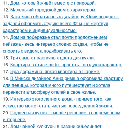
11.
Дом, который живёт вместе с природой.
12.
Маленький городской дом с характером.
13.
Заказчица обратилась к дизайнеру Юлии поздняк с
задачей оформить студию всего 32 м, не жертвуя
характером и индивидуальностью.
14.
Дом на побережье стал почти продолжением
пейзажа - весь интерьер словно создан, чтобы не
спорить с видом, а подчёркивать его.
15.
Три самых практичных цвета для кухни.
16.
Квартира в стиле лофт: простота, воздух и характер.
17.
Эра дофамина: яркая квартира в Париже.
18.
В Минске дизайнер Анна римша оформила квартиру
для певицы, которая много путешествует и хотела
перенести атмосферу отелей в свое жилье.
19.
Интерьер этого летнего дома - пример того, как
искусство может стать частью повседневной жизни.
20.
Подвесная кухня - смелое решение в современном
интерьере.
21.
Дом чайной культуры в Казани объединяет