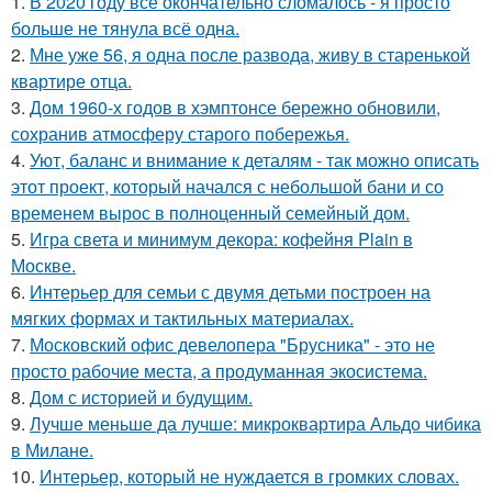
1.
В 2020 году всё окончательно сломалось - я просто
больше не тянула всё одна.
2.
Мне уже 56, я одна после развода, живу в старенькой
квартире отца.
3.
Дом 1960-х годов в хэмптонсе бережно обновили,
сохранив атмосферу старого побережья.
4.
Уют, баланс и внимание к деталям - так можно описать
этот проект, который начался с небольшой бани и со
временем вырос в полноценный семейный дом.
5.
Игра света и минимум декора: кофейня Plain в
Москве.
6.
Интерьер для семьи с двумя детьми построен на
мягких формах и тактильных материалах.
7.
Московский офис девелопера "Брусника" - это не
просто рабочие места, а продуманная экосистема.
8.
Дом с историей и будущим.
9.
Лучше меньше да лучше: микроквартира Альдо чибика
в Милане.
10.
Интерьер, который не нуждается в громких словах.