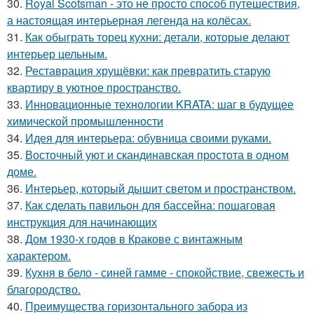
30.
Royal Scotsman - это не просто способ путешествия,
а настоящая интерьерная легенда на колёсах.
31.
Как обыграть торец кухни: детали, которые делают
интерьер цельным.
32.
Реставрация хрущёвки: как превратить старую
квартиру в уютное пространство.
33.
Инновационные технологии KRATA: шаг в будущее
химической промышленности
34.
Идея для интерьера: обувница своими руками.
35.
Восточный уют и скандинавская простота в одном
доме.
36.
Интерьер, который дышит светом и пространством.
37.
Как сделать павильон для бассейна: пошаговая
инструкция для начинающих
38.
Дом 1930-х годов в Кракове с винтажным
характером.
39.
Кухня в бело - синей гамме - спокойствие, свежесть и
благородство.
40.
Преимущества горизонтального забора из