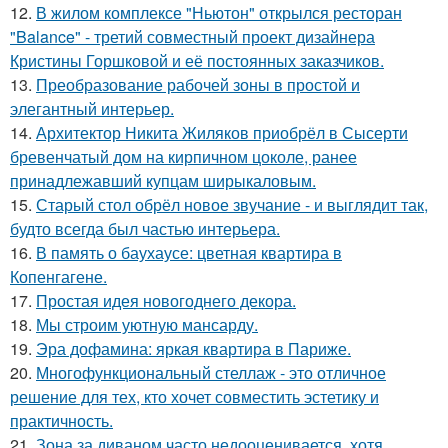
12.
В жилом комплексе "Ньютон" открылся ресторан
"Balance" - третий совместный проект дизайнера
Кристины Горшковой и её постоянных заказчиков.
13.
Преобразование рабочей зоны в простой и
элегантный интерьер.
14.
Архитектор Никита Жиляков приобрёл в Сысерти
бревенчатый дом на кирпичном цоколе, ранее
принадлежавший купцам ширыкаловым.
15.
Старый стол обрёл новое звучание - и выглядит так,
будто всегда был частью интерьера.
16.
В память о баухаусе: цветная квартира в
Копенгагене.
17.
Простая идея новогоднего декора.
18.
Мы строим уютную мансарду.
19.
Эра дофамина: яркая квартира в Париже.
20.
Многофункциональный стеллаж - это отличное
решение для тех, кто хочет совместить эстетику и
практичность.
21.
Зона за диваном часто недооценивается, хотя