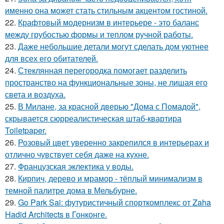
именно она может стать стильным акцентом гостиной.
22.
Крафтовый модернизм в интерьере - это баланс
между грубостью формы и теплом ручной работы.
23.
Даже небольшие детали могут сделать дом уютнее
для всех его обитателей.
24.
Стеклянная перегородка помогает разделить
пространство на функциональные зоны, не лишая его
света и воздуха.
25.
В Милане, за красной дверью "Дома с Помадой",
скрывается сюрреалистическая штаб-квартира
Toiletpaper.
26.
Розовый цвет уверенно закрепился в интерьерах и
отлично чувствует себя даже на кухне.
27.
Французская эклектика у воды.
28.
Кирпич, дерево и мрамор - тёплый минимализм в
темной палитре дома в Мельбурне.
29.
Go Park Sai: футуристичный спорткомплекс от Zaha
Hadid Architects в Гонконге.