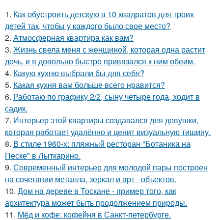
1.
Как обустроить детскую в 10 квадратов для троих
детей так, чтобы у каждого было свое место?
2.
Атмосферная квартира как вам?
3.
Жизнь свела меня с женщиной, которая одна растит
дочь, и я довольно быстро привязался к ним обеим.
4.
Какую кухню выбрали бы для себя?
5.
Какая кухня вам больше всего нравится?
6.
Работаю по графику 2/2, сыну четыре года, ходит в
садик.
7.
Интерьер этой квартиры создавался для девушки,
которая работает удалённо и ценит визуальную тишину.
8.
В стиле 1960-х: пляжный ресторан "Ботаника на
Песке" в Лыткарино.
9.
Современный интерьер для молодой пары построен
на сочетании металла, зеркал и арт - объектов.
10.
Дом на дереве в Тоскане - пример того, как
архитектура может быть продолжением природы.
11.
Мёд и кофе: кофейня в Санкт-петербурге.