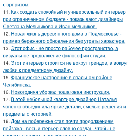
сюрпризом.
11.
Как создать спокойный и универсальный интерьер
при ограниченном бюджете - показывают дизайнеры
Светлана Мельникова и Иван мельников.
12.
Новая жизнь деревянного дома в Подмосковье -
пример бережного обновления без утраты характера.
13.
Этот офис - не просто рабочее пространство, а
визуальное продолжение философии студии.
14.
Этот интерьер строится не вокруг трендов, а вокруг
любви к предметному дизайну.
15.
Французское настроение в спальном районе
Челябинска.
16.
Новогодняя уборка: пошаговая инструкция.
17.
В этой небольшой квартире дизайнер Наталья
чопенко объединила яркие детали, смелые решения и
предметы с историей.
18.
Дом на побережье стал почти продолжением
пейзажа - весь интерьер словно создан, чтобы не
спорить с видом, а подчёркивать его.