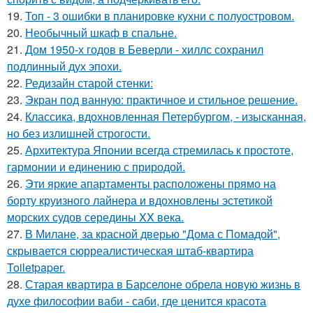
19.
Топ - 3 ошибки в планировке кухни с полуостровом.
20.
Необычный шкаф в спальне.
21.
Дом 1950-х годов в Беверли - хиллс сохранил
подлинный дух эпохи.
22.
Редизайн старой стенки:
23.
Экран под ванную: практичное и стильное решение.
24.
Классика, вдохновленная Петербургом, - изысканная,
но без излишней строгости.
25.
Архитектура Японии всегда стремилась к простоте,
гармонии и единению с природой.
26.
Эти яркие апартаменты расположены прямо на
борту круизного лайнера и вдохновлены эстетикой
морских судов середины XX века.
27.
В Милане, за красной дверью "Дома с Помадой",
скрывается сюрреалистическая штаб-квартира
Toiletpaper.
28.
Старая квартира в Барселоне обрела новую жизнь в
духе философии ваби - саби, где ценится красота