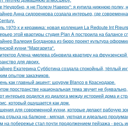
е Неудобно, я не Полезу Наверх": я купила нижнюю полку, н
айнер Анна сидоренкова создала интерьер, где современна
Century.
ль 1970-х и керамика: новая коллекция La Redoute Int Rieurs
ерьер этой квартиры студия Plan A построила на балансе с
айнер Валерия Богданова из бюро проект культура оформи
янской кухни "Маргарита".
итектор Алена чмелева обновила квартиру на фрунзенской 
ранство для двоих.
айнер Екатерина Субботина создала спокойный, тёплый ин
ким опытом заказчиков.
ень как главный акцент: шоурум Blanco в Краснодаре.
этом пространстве национальная тема звучит не буквально,
от интерьер родился из диалога между историей дома и страс
ис, который ощущается как дом.
шения для современной кухни, которые делают рабочую зо
на отдыха на балконе - мягкая, уютная и идеально продуман
м на побережье стал почти продолжением пейзажа - весь ин