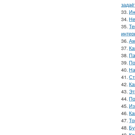
задаё
33.
Ин
34.
Не
35.
Те
интер
36.
Ам
37.
Ка
38.
Па
39.
По
40.
На
41.
Ст
42.
Ка
43.
Эт
44.
По
45.
Из
46.
Ка
47.
То
48.
Бу
49.
Ка