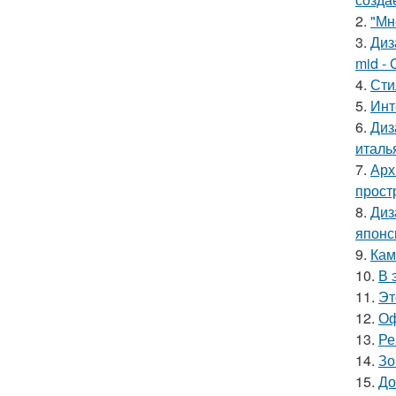
2.
"Мн
3.
Диз
mid - 
4.
Сти
5.
Инт
6.
Диз
италь
7.
Арх
прост
8.
Диз
японс
9.
Кам
10.
В 
11.
Эт
12.
Оф
13.
Ре
14.
Зо
15.
До