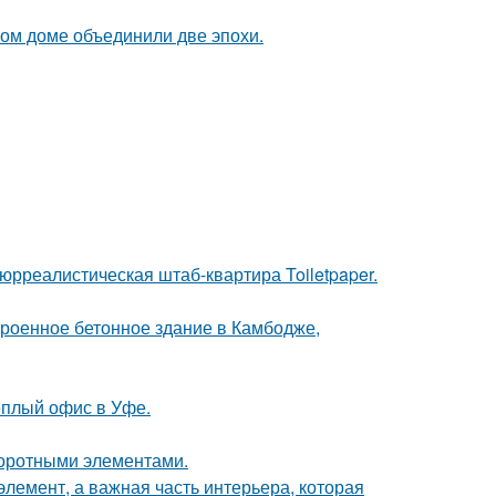
ом доме объединили две эпохи.
юрреалистическая штаб-квартира Toiletpaper.
троенное бетонное здание в Камбодже,
ёплый офис в Уфе.
воротными элементами.
элемент, а важная часть интерьера, которая