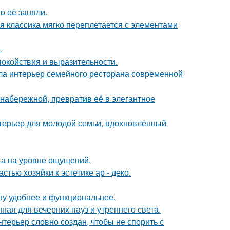
о её заняли.
я классика мягко переплетается с элементами
.
покойствия и выразительности.
ла интерьер семейного ресторана современной
набережной, превратив её в элегантное
терьер для молодой семьи, вдохновлённый
 а на уровне ощущений.
тью хозяйки к эстетике ар - деко.
ну удобнее и функциональнее.
ная для вечерних пауз и утреннего света.
терьер словно создан, чтобы не спорить с