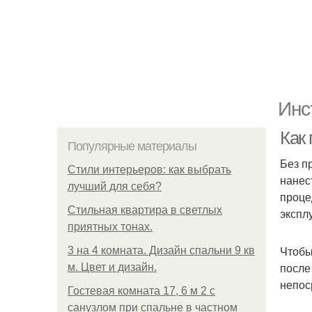
Инс
Как
Популярные материалы
Без п
Стили интерьеров: как выбрать
нанес
лучший для себя?
проце
Стильная квартира в светлых
экспл
приятных тонах.
Чтобы
3 на 4 комната. Дизайн спальни 9 кв
после
м. Цвет и дизайн.
непос
Гостевая комната 17, 6 м 2 с
санузлом при спальне в частном