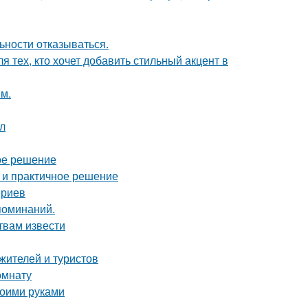
ьности отказываться.
 тех, кто хочет добавить стильный акцент в
м.
ол
ое решение
 и практичное решение
ериев
поминаний.
твам извести
жителей и туристов
омнату
воими руками