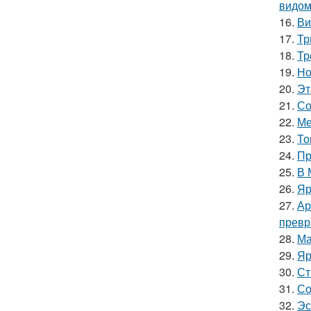
видом
16.
Ви
17.
Тр
18.
Тр
19.
Но
20.
Эт
21.
Со
22.
Ме
23.
То
24.
Пр
25.
В 
26.
Яр
27.
Ар
превр
28.
Ма
29.
Яр
30.
Ст
31.
Со
32.
Эс