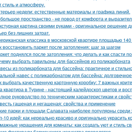
т стиль и атмосферу.
терьер недели: естественные материалы и графика линий.
большое пространство - не повод от комфорта и выразител
кстурная картина своими руками - оригинальное решение для
ьер без лишних затрат.
ериканская классика в московской квартире площадью 140 
к восстановить паркет после затопления: шаг за шагом
ркет поднялся после затопления: что делать и как спасти п
чему выбрать павильоны для бассейнов из поликарбоната
весы из поликарбоната для бассейна: практичное и стильн
альной навес с поликарбонатом для бассейна: долговечное
к выбрать качественную картонную коробку: 7 важных крит
а квартира в Турине - настоящий калейдоскоп цветов и вос
лное руководство по техническим характеристикам и свойс
весть гашеная и негашеная: свойства и применение
кие парки и площади Салавата наиболее популярны среди 
п-10 идей: как нереально красиво и оригинально украсить к
мажные украшения для комнаты: как создать уют и стиль с
кие фестивали барменского искусства проводятся