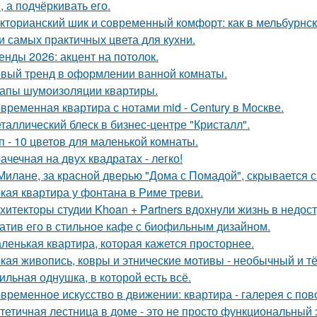
, а подчёркивать его.
кторианский шик и современный комфорт: как в мельбурнск
и самых практичных цвета для кухни.
енды 2026: акцент на потолок.
вый тренд в оформлении ванной комнаты.
апы шумоизоляции квартиры.
временная квартира с нотами mid - Century в Москве.
таллический блеск в бизнес-центре "Кристалл".
п - 10 цветов для маленькой комнаты.
ачечная на двух квадратах - легко!
Милане, за красной дверью "Дома с Помадой", скрывается с
кая квартира у фонтана в Риме треви.
хитекторы студии Khoan + Partners вдохнули жизнь в недос
атив его в стильное кафе с биофильным дизайном.
ленькая квартира, которая кажется просторнее.
кая живопись, ковры и этнические мотивы - необычный и т
ильная однушка, в которой есть всё.
временное искусство в движении: квартира - галерея с по
тетичная лестница в доме - это не просто функциональный 