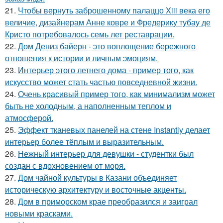
21.
Чтобы вернуть заброшенному палаццо Xiii века его
величие, дизайнерам Анне ковре и Фредерику тубау де
Кристо потребовалось семь лет реставрации.
22.
Дом Дениз байерн - это воплощение бережного
отношения к истории и личным эмоциям.
23.
Интерьер этого летнего дома - пример того, как
искусство может стать частью повседневной жизни.
24.
Очень красивый пример того, как минимализм может
быть не холодным, а наполненным теплом и
атмосферой.
25.
Эффект тканевых панелей на стене Instantly делает
интерьер более тёплым и выразительным.
26.
Нежный интерьер для девушки - студентки был
создан с вдохновением от моря.
27.
Дом чайной культуры в Казани объединяет
историческую архитектуру и восточные акценты.
28.
Дом в приморском крае преобразился и заиграл
новыми красками.