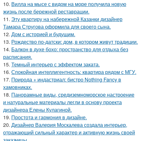
10.
Вилла на мысе с видом на море получила новую
жизнь после бережной реставрации.
11.
Эту квартиру на набережной Казанки дизайнер
Тамара Стругова оформила для своего сына.
12.
Дом с историей и будущим.
13.
Рождество по-датски: дом, в котором живут традиции.
14.
Балкон в духе бохо: пространство для отдыха без
расписания.
15.
Темный интерьер с эффектом заката.
16.
Спокойная интеллигентность: квартира рядом с МГУ.
17.
Природа + индастриал: бистро Nothing Fancy в
хамовниках.
18.
Панорамные виды, средиземноморское настроение
и натуральные материалы легли в основу проекта
дизайнера Елены Кулагиной.
19.
Простота и гармония в дизайне.
20.
Дизайнер Валерия Москалева создала интерьер,
отражающий сильный характер и активную жизнь своей
заказчицы.