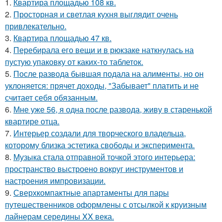
1.
Квартира площадью 108 кв.
2.
Просторная и светлая кухня выглядит очень
привлекательно.
3.
Квартира площадью 47 кв.
4.
Перебирала его вещи и в рюкзаке наткнулась на
пустую упаковку от каких-то таблеток.
5.
После развода бывшая подала на алименты, но он
уклоняется: прячет доходы, "Забывает" платить и не
считает себя обязанным.
6.
Мне уже 56, я одна после развода, живу в старенькой
квартире отца.
7.
Интерьер создали для творческого владельца,
которому близка эстетика свободы и эксперимента.
8.
Музыка стала отправной точкой этого интерьера:
пространство выстроено вокруг инструментов и
настроения импровизации.
9.
Сверхкомпактные апартаменты для пары
путешественников оформлены с отсылкой к круизным
лайнерам середины XX века.