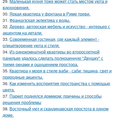
29.
Маленькая кухня тоже может стать местом уюта и
вдохновения.
30.
Яркая квартира у фонтана в Риме треви.
31.
Французская эклектика у воды.
32.
Дерево, авторская мебель и искусство - интерьер с
акцентом на детали.
33.
Современная гостиная, где каждый элемент -
олицетворение уюта и стиля.
34.
Из однокомнатной квартиры во второсортной
панельке удалось сделать полноценную "Двушку" с
тремя окнами и ощущением простора.
35.
Квартира у моря в стиле ваби - саби: тишина, свет и
природные акценты.
36.
Как изменить восприятие пространства с помощью
цвета.
37.
Паркет поднялся домиком: причины и способы
решения проблемы
38.
Восточный уют и скандинавская простота в одном
доме.