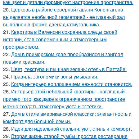
как цвет и детали формируют настроение пространства.
20.
Церковь в районе северной гавани Копенгагена
выделяется необычной геометрией - её главный зал
выполнен в форме двенадцатиугольника.
21.
Квартира в Валенсии сохранила следы своей
истории, став современным и атмосферным
пространством.
22.
Дом в приморском крае преобразился и заиграл
новыми красками.
23.
Цвет, текстура и пышная зелень: отель в Паттайе.
24.
Правила эргономики зоны умывания.
25.
Когда интерьер воплощением нежности становится.
26.
Интерьер этой небольшой квартиры - наглядный
пример того, как даже в ограниченном пространстве
можно создать атмосферу уюта и эстетики.
27.
Дом в стиле американской классики: элегантность и
комфорт для большой семьи.
28.
Идеи для идеальной спальни: уют, стиль и комфорт.
29.
Вторая жизнь старой тумбы: простая реставрация