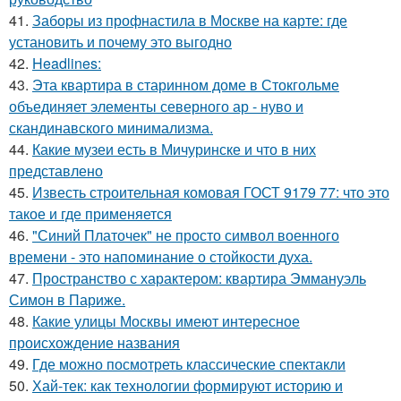
41.
Заборы из профнастила в Москве на карте: где
установить и почему это выгодно
42.
Headlines:
43.
Эта квартира в старинном доме в Стокгольме
объединяет элементы северного ар - нуво и
скандинавского минимализма.
44.
Какие музеи есть в Мичуринске и что в них
представлено
45.
Известь строительная комовая ГОСТ 9179 77: что это
такое и где применяется
46.
"Синий Платочек" не просто символ военного
времени - это напоминание о стойкости духа.
47.
Пространство с характером: квартира Эммануэль
Симон в Париже.
48.
Какие улицы Москвы имеют интересное
происхождение названия
49.
Где можно посмотреть классические спектакли
50.
Хай-тек: как технологии формируют историю и