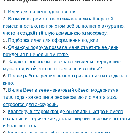
1.
Идеи для вашего вдохновения.
2.
Возможно, ремонт не отличается дизайнерской
изысканностью, но при этом всё выполнено аккуратно,
чисто и создаёт тёплую домашнюю атмосферу.
3.
Подборка идеи для оформления лоджии.
4.
Однажды подруга позвала меня отметить её день
рождения в небольшом кафе.
5.
Задаюсь вопросом: осознают ли жёны, вернувшие
мужа от другой, что он остался не из любви?
6.
После работы решил немного развеяться и сходить в
кино.
7.
Вилла Beer в вене - знаковый объект модернизма
1930 года - завершила реставрацию и с марта 2026
откроется для экскурсий.
8.
Квартиру в старом фонде обновили быстро и смело,
сохранив исторические детали - кирпич, высокие потолки
и большие окна.
9.
Квартира как личный остров тишины в городе