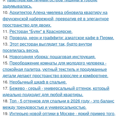
задумывалась.
10.
Архитектор Алена чмелева обновила квартиру на
фрунзенской набережной, превратив её в элегантное
пространство для двоих.
11.
Ресторан "Буян" в Красноярске.
12.
Провода, неон и граффити: азиатское кафе в Перми.
13.
Этот ресторан выглядит так, будто внутри
поселилась весна.
14.
Новогодняя уборка: пошаговая инструкция.
15.
Преображение комнаты для молодого человека -
спокойная палитра, уютный текстиль и продуманные
детали делают пространство взрослее и комфортнее.
16.
Необычный шкаф в спальне.
17.
Бежево - серый - универсальный оттенок, который
идеально подходит для любой квартиры.
18.
Топ - 5 оттенков для спальни в 2026 году - это баланс
между трендовостью и универсальностью.
19.
Интерьер новой оптики в Москве - яркий пример того,