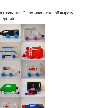
 на горлышко. С противоположной вырезу
верстий.