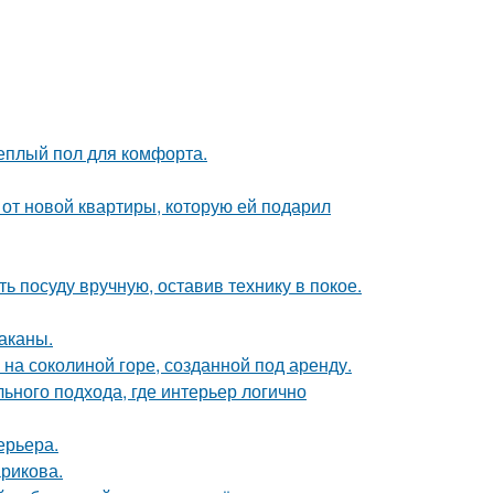
теплый пол для комфорта.
и от новой квартиры, которую ей подарил
ь посуду вручную, оставив технику в покое.
раканы.
 на соколиной горе, созданной под аренду.
льного подхода, где интерьер логично
ерьера.
рикова.