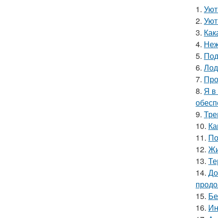
1.
Уют
2.
Уют
3.
Как
4.
Неж
5.
Под
6.
Лод
7.
Про
8.
Я в
обесп
9.
Тре
10.
Ка
11.
По
12.
Жи
13.
Те
14.
До
продо
15.
Бе
16.
Ин