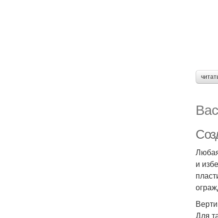
читат
Вас
Соз
Любая
и изб
пласт
ограж
Верти
Для т