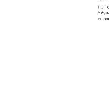
ПЭТ б
У бут
сторо