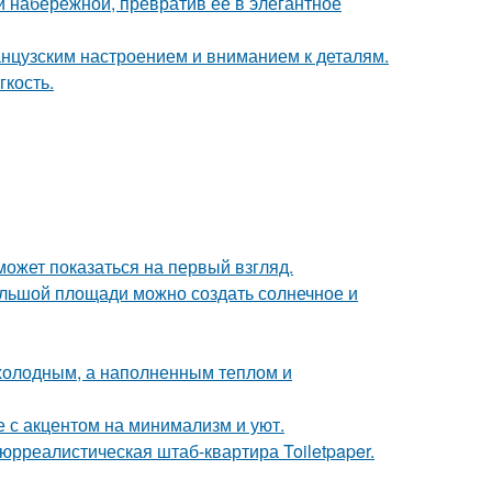
 набережной, превратив её в элегантное
анцузским настроением и вниманием к деталям.
гкость.
может показаться на первый взгляд.
большой площади можно создать солнечное и
 холодным, а наполненным теплом и
 с акцентом на минимализм и уют.
юрреалистическая штаб-квартира Toiletpaper.