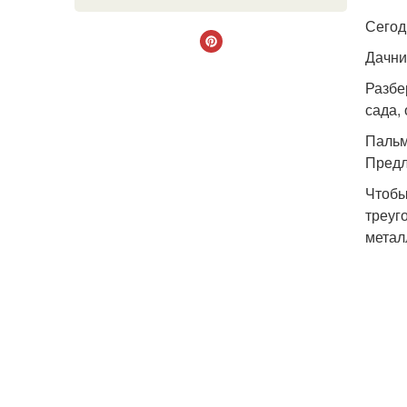
Сегод
Дачни
Разбе
сада,
Паль
Предл
Чтобы
треуг
метал