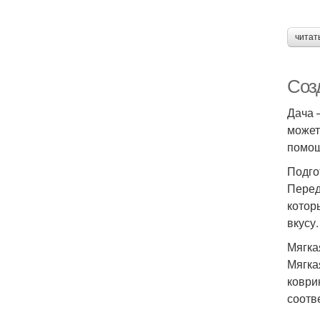
читат
Соз
Дача 
может
помощ
Подго
Перед
котор
вкусу.
Мягка
Мягка
коври
соотв