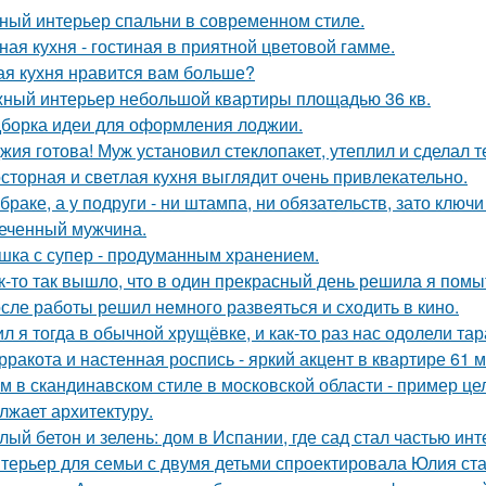
ный интерьер спальни в современном стиле.
ная кухня - гостиная в приятной цветовой гамме.
ая кухня нравится вам больше?
ный интерьер небольшой квартиры площадью 36 кв.
борка идеи для оформления лоджии.
жия готова! Муж установил стеклопакет, утеплил и сделал 
сторная и светлая кухня выглядит очень привлекательно.
 браке, а у подруги - ни штампа, ни обязательств, зато ключ
еченный мужчина.
шка с супер - продуманным хранением.
к-то так вышло, что в один прекрасный день решила я помыт
сле работы решил немного развеяться и сходить в кино.
л я тогда в обычной хрущёвке, и как-то раз нас одолели та
рракота и настенная роспись - яркий акцент в квартире 61 м
м в скандинавском стиле в московской области - пример це
лжает архитектуру.
лый бетон и зелень: дом в Испании, где сад стал частью инт
терьер для семьи с двумя детьми спроектировала Юлия ста