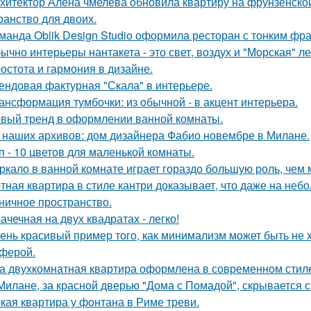
хитектор Алена чмелева обновила квартиру на фрунзенской
ранство для двоих.
манда Oblik Design Studio оформила ресторан с тонким фр
ычно интерьеры нантакета - это свет, воздух и "Морская" ле
остота и гармония в дизайне.
ендовая фактурная "Скала" в интерьере.
ансформация тумбочки: из обычной - в акцент интерьера.
вый тренд в оформлении ванной комнаты.
 наших архивов: дом дизайнера Фабио новембре в Милане.
п - 10 цветов для маленькой комнаты.
ркало в ванной комнате играет гораздо большую роль, чем 
тная квартира в стиле кантри доказывает, что даже на не
ничное пространство.
ачечная на двух квадратах - легко!
ень красивый пример того, как минимализм может быть не
ферой.
а двухкомнатная квартира оформлена в современном стиле
Милане, за красной дверью "Дома с Помадой", скрывается с
кая квартира у фонтана в Риме треви.