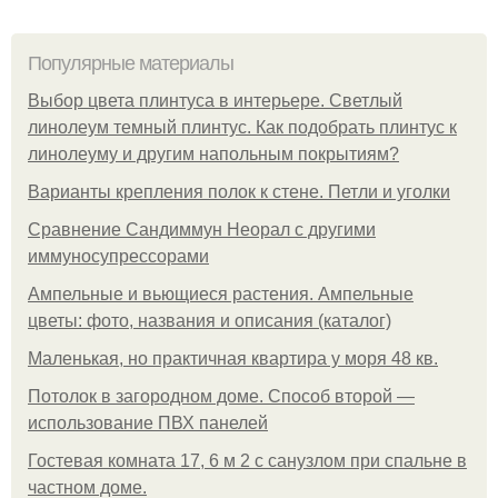
Популярные материалы
Выбор цвета плинтуса в интерьере. Светлый
линолеум темный плинтус. Как подобрать плинтус к
линолеуму и другим напольным покрытиям?
Варианты крепления полок к стене. Петли и уголки
Сравнение Сандиммун Неорал с другими
иммуносупрессорами
Ампельные и вьющиеся растения. Ампельные
цветы: фото, названия и описания (каталог)
Маленькая, но практичная квартира у моря 48 кв.
Потолок в загородном доме. Способ второй —
использование ПВХ панелей
Гостевая комната 17, 6 м 2 с санузлом при спальне в
частном доме.