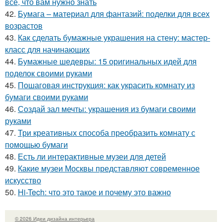
все, что вам нужно знать
42.
Бумага – материал для фантазий: поделки для всех
возрастов
43.
Как сделать бумажные украшения на стену: мастер-
класс для начинающих
44.
Бумажные шедевры: 15 оригинальных идей для
поделок своими руками
45.
Пошаговая инструкция: как украсить комнату из
бумаги своими руками
46.
Создай зал мечты: украшения из бумаги своими
руками
47.
Три креативных способа преобразить комнату с
помощью бумаги
48.
Есть ли интерактивные музеи для детей
49.
Какие музеи Москвы представляют современное
искусство
50.
Hi-Tech: что это такое и почему это важно
© 2026 Идеи дизайна интерьера