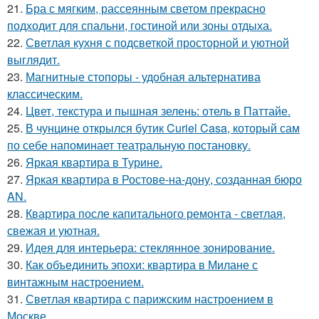
21.
Бра с мягким, рассеянным светом прекрасно
подходит для спальни, гостиной или зоны отдыха.
22.
Светлая кухня с подсветкой просторной и уютной
выглядит.
23.
Магнитные стопоры - удобная альтернатива
классическим.
24.
Цвет, текстура и пышная зелень: отель в Паттайе.
25.
В чунцине открылся бутик Curiel Casa, который сам
по себе напоминает театральную постановку.
26.
Яркая квартира в Турине.
27.
Яркая квартира в Ростове-на-дону, созданная бюро
AN.
28.
Квартира после капитального ремонта - светлая,
свежая и уютная.
29.
Идея для интерьера: стеклянное зонирование.
30.
Как объединить эпохи: квартира в Милане с
винтажным настроением.
31.
Светлая квартира с парижским настроением в
Москве.