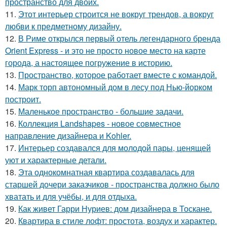
пространство для двоих.
11.
Этот интерьер строится не вокруг трендов, а вокруг
любви к предметному дизайну.
12.
В Риме открылся первый отель легендарного бренда
Orient Express - и это не просто новое место на карте
города, а настоящее погружение в историю.
13.
Пространство, которое работает вместе с командой.
14.
Марк торп автономный дом в лесу под Нью-йорком
построит.
15.
Маленькое пространство - большие задачи.
16.
Коллекция Landshapes - новое совместное
направление дизайнера и Kohler.
17.
Интерьер создавался для молодой пары, ценящей
уют и характерные детали.
18.
Эта однокомнатная квартира создавалась для
старшей дочери заказчиков - пространства должно было
хватать и для учёбы, и для отдыха.
19.
Как живет Гарри Нуриев: дом дизайнера в Тоскане.
20.
Квартира в стиле лофт: простота, воздух и характер.