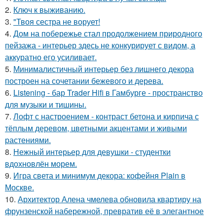
2.
Ключ к выживанию.
3.
"Твоя сестра не ворует!
4.
Дом на побережье стал продолжением природного
пейзажа - интерьер здесь не конкурирует с видом, а
аккуратно его усиливает.
5.
Минималистичный интерьер без лишнего декора
построен на сочетании бежевого и дерева.
6.
Listening - бар Trader Hifi в Гамбурге - пространство
для музыки и тишины.
7.
Лофт с настроением - контраст бетона и кирпича с
тёплым деревом, цветными акцентами и живыми
растениями.
8.
Нежный интерьер для девушки - студентки
вдохновлён морем.
9.
Игра света и минимум декора: кофейня Plain в
Москве.
10.
Архитектор Алена чмелева обновила квартиру на
фрунзенской набережной, превратив её в элегантное