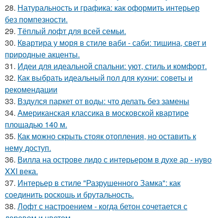
28.
Натуральность и графика: как оформить интерьер
без помпезности.
29.
Тёплый лофт для всей семьи.
30.
Квартира у моря в стиле ваби - саби: тишина, свет и
природные акценты.
31.
Идеи для идеальной спальни: уют, стиль и комфорт.
32.
Как выбрать идеальный пол для кухни: советы и
рекомендации
33.
Вздулся паркет от воды: что делать без замены
34.
Американская классика в московской квартире
площадью 140 м.
35.
Как можно скрыть стояк отопления, но оставить к
нему доступ.
36.
Вилла на острове лидо с интерьером в духе ар - нуво
XXI века.
37.
Интерьер в стиле "Разрушенного Замка": как
соединить роскошь и брутальность.
38.
Лофт с настроением - когда бетон сочетается с
деревом и цветом.