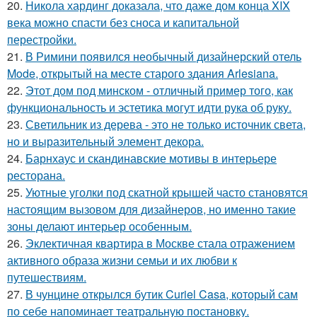
20.
Никола хардинг доказала, что даже дом конца XIX
века можно спасти без сноса и капитальной
перестройки.
21.
В Римини появился необычный дизайнерский отель
Mode, открытый на месте старого здания Arlesiana.
22.
Этот дом под минском - отличный пример того, как
функциональность и эстетика могут идти рука об руку.
23.
Светильник из дерева - это не только источник света,
но и выразительный элемент декора.
24.
Барнхаус и скандинавские мотивы в интерьере
ресторана.
25.
Уютные уголки под скатной крышей часто становятся
настоящим вызовом для дизайнеров, но именно такие
зоны делают интерьер особенным.
26.
Эклектичная квартира в Москве стала отражением
активного образа жизни семьи и их любви к
путешествиям.
27.
В чунцине открылся бутик Curiel Casa, который сам
по себе напоминает театральную постановку.