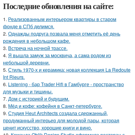
Последние обновления на сайте:
1.
Реализованным интерьером квартиры в старом
фонде в СПб делимся.
2.
Однажды подруга позвала меня отметить её день
рождения в небольшом кафе.
3.
Встреча на ночной трассе.
4.
Я вышла замуж за москвича, а сама родом из
небольшой деревни.
5.
Стиль 1970-х и керамика: новая коллекция La Redoute
Int Rieurs.
6.
Listening - бар Trader Hifi в Гамбурге - пространство
для музыки и тишины.
7.
Дом с историей и будущим.
8.
Мёд и кофе: кофейня в Санкт-петербурге.
9.
Студия Heut Architects создала сдержанный,
продуманный интерьер для молодой пары, которая
ценит искусство, хорошие книги и вино.
10.
Команда Oblik Design Studio оформила ресторан с