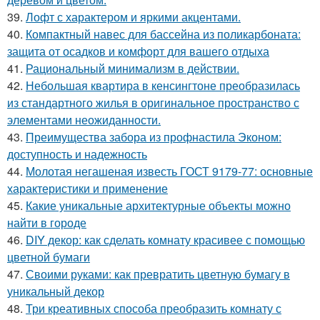
39.
Лофт с характером и яркими акцентами.
40.
Компактный навес для бассейна из поликарбоната:
защита от осадков и комфорт для вашего отдыха
41.
Рациональный минимализм в действии.
42.
Небольшая квартира в кенсингтоне преобразилась
из стандартного жилья в оригинальное пространство с
элементами неожиданности.
43.
Преимущества забора из профнастила Эконом:
доступность и надежность
44.
Молотая негашеная известь ГОСТ 9179-77: основные
характеристики и применение
45.
Какие уникальные архитектурные объекты можно
найти в городе
46.
DIY декор: как сделать комнату красивее с помощью
цветной бумаги
47.
Своими руками: как превратить цветную бумагу в
уникальный декор
48.
Три креативных способа преобразить комнату с