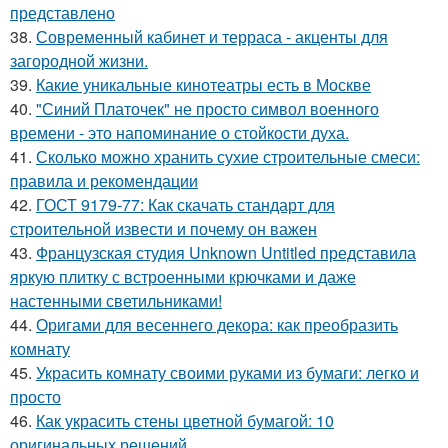
представлено
38.
Современный кабинет и терраса - акценты для
загородной жизни.
39.
Какие уникальные кинотеатры есть в Москве
40.
"Синий Платочек" не просто символ военного
времени - это напоминание о стойкости духа.
41.
Сколько можно хранить сухие строительные смеси:
правила и рекомендации
42.
ГОСТ 9179-77: Как скачать стандарт для
строительной извести и почему он важен
43.
Французская студия Unknown Untitled представила
яркую плитку с встроенными крючками и даже
настенными светильниками!
44.
Оригами для весеннего декора: как преобразить
комнату
45.
Украсить комнату своими руками из бумаги: легко и
просто
46.
Как украсить стены цветной бумагой: 10
оригинальных решений