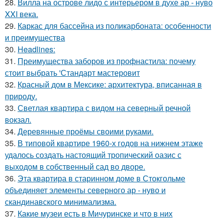
28.
Вилла на острове лидо с интерьером в духе ар - нуво
XXI века.
29.
Каркас для бассейна из поликарбоната: особенности
и преимущества
30.
Headlines:
31.
Преимущества заборов из профнастила: почему
стоит выбрать 'Стандарт мастеровит
32.
Красный дом в Мексике: архитектура, вписанная в
природу.
33.
Светлая квартира с видом на северный речной
вокзал.
34.
Деревянные проёмы своими руками.
35.
В типовой квартире 1960-х годов на нижнем этаже
удалось создать настоящий тропический оазис с
выходом в собственный сад во дворе.
36.
Эта квартира в старинном доме в Стокгольме
объединяет элементы северного ар - нуво и
скандинавского минимализма.
37.
Какие музеи есть в Мичуринске и что в них