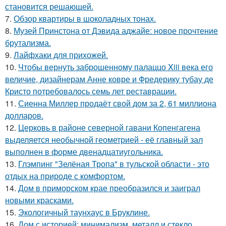
становится решающей.
7.
Обзор квартиры в шоколадных тонах.
8.
Музей Принстона от Дэвида аджайе: новое прочтение
брутализма.
9.
Лайфхаки для прихожей.
10.
Чтобы вернуть заброшенному палаццо Xiii века его
величие, дизайнерам Анне ковре и Фредерику тубау де
Кристо потребовалось семь лет реставрации.
11.
Сиенна Миллер продаёт свой дом за 2, 61 миллиона
долларов.
12.
Церковь в районе северной гавани Копенгагена
выделяется необычной геометрией - её главный зал
выполнен в форме двенадцатиугольника.
13.
Глэмпинг "Зелёная Тропа" в тульской области - это
отдых на природе с комфортом.
14.
Дом в приморском крае преобразился и заиграл
новыми красками.
15.
Экологичный таунхаус в Бруклине.
16.
Дом с историей: минимализм, металл и стекло.