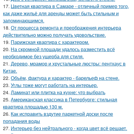
17.
Цветная квартира в Самаре - отличный пример того,
как даже жильё для аренды может быть стильным и
запоминающимся.
18.
От процесса ремонта и преображения интерьера
действительно можно получать удовольствие.
19.
Парижская квартира с характером.
20.
На скромной площади удалось разместить всё
необходимое без ущерба для стиля.
21.
Дерево, мрамор и хрустальные люстры: пентхаус в
Китае.
22.
Объём, фактура и характер - барельеф на стене.
23.
Углы тоже могут работать на интерьер.
24.
Ламинат или плитка на кухне: что выбрать
25.
Американская классика в Петербурге: стильная
квартира площадью 130 м.
26.
Как исправить вздутие паркетной доски после
попадания воды
27.
Интерьер без нейтрального - когда цвет всё решает.