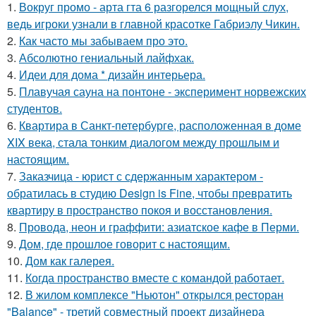
1.
Вокруг промо - арта гта 6 разгорелся мощный слух,
ведь игроки узнали в главной красотке Габриэлу Чикин.
2.
Как часто мы забываем про это.
3.
Абсолютно гениальный лайфхак.
4.
Идеи для дома * дизайн интерьера.
5.
Плавучая сауна на понтоне - эксперимент норвежских
студентов.
6.
Квартира в Санкт-петербурге, расположенная в доме
XIX века, стала тонким диалогом между прошлым и
настоящим.
7.
Заказчица - юрист с сдержанным характером -
обратилась в студию Design is Fine, чтобы превратить
квартиру в пространство покоя и восстановления.
8.
Провода, неон и граффити: азиатское кафе в Перми.
9.
Дом, где прошлое говорит с настоящим.
10.
Дом как галерея.
11.
Когда пространство вместе с командой работает.
12.
В жилом комплексе "Ньютон" открылся ресторан
"Balance" - третий совместный проект дизайнера