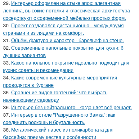
29.
Интерьер оформлен на стыке эпох: элегантная
лепнина, высокие потолки и классическая архитектура
соседствуют с современной мебелью простых форм.
30.
Проект создавался дистанционно - между двумя
странами и взглядами на комфорт.
31.
Объём, фактура и характер - барельеф на стене.
32.
Современные напольные покрытия для кухни: 6
лучших вариантов
33.
Какое напольное покрытие идеально подходит для
кухни: советы и рекомендации
34.
Какие современные культурные мероприятия
проводятся в Кургане
35.
Сравнение видов гортензий: что выбрать
начинающему садоводу
36.
Интерьер без нейтрального - когда цвет всё решает.
37.
Интерьер в стиле "Разрушенного Замка": как
соединить роскошь и брутальность.
38.
Металлический навес из поликарбоната для
бассейна: преимущества и особенности