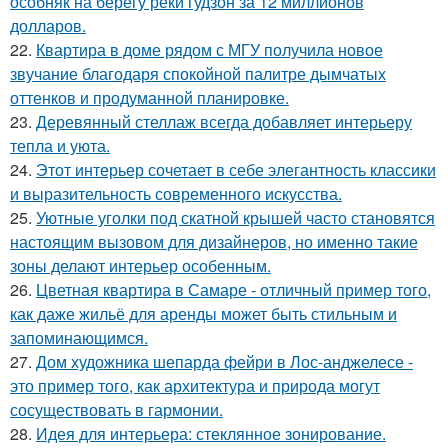
особняк на берегу реки гудзон за 12 миллионов
долларов.
22.
Квартира в доме рядом с МГУ получила новое
звучание благодаря спокойной палитре дымчатых
оттенков и продуманной планировке.
23.
Деревянный стеллаж всегда добавляет интерьеру
тепла и уюта.
24.
Этот интерьер сочетает в себе элегантность классики
и выразительность современного искусства.
25.
Уютные уголки под скатной крышей часто становятся
настоящим вызовом для дизайнеров, но именно такие
зоны делают интерьер особенным.
26.
Цветная квартира в Самаре - отличный пример того,
как даже жильё для аренды может быть стильным и
запоминающимся.
27.
Дом художника шепарда фейри в Лос-анджелесе -
это пример того, как архитектура и природа могут
сосуществовать в гармонии.
28.
Идея для интерьера: стеклянное зонирование.