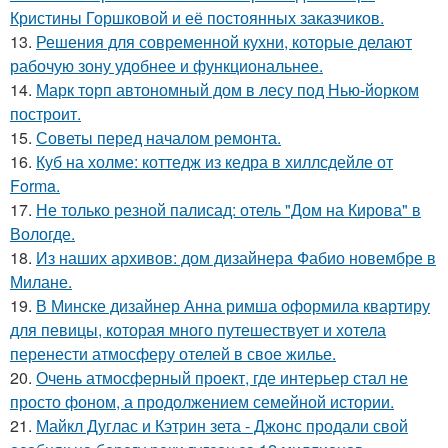
Кристины Горшковой и её постоянных заказчиков.
13.
Решения для современной кухни, которые делают
рабочую зону удобнее и функциональнее.
14.
Марк торп автономный дом в лесу под Нью-йорком
построит.
15.
Советы перед началом ремонта.
16.
Куб на холме: коттедж из кедра в хиллсдейле от
Forma.
17.
Не только резной палисад: отель "Дом на Кирова" в
Вологде.
18.
Из наших архивов: дом дизайнера Фабио новембре в
Милане.
19.
В Минске дизайнер Анна римша оформила квартиру
для певицы, которая много путешествует и хотела
перенести атмосферу отелей в свое жилье.
20.
Очень атмосферный проект, где интерьер стал не
просто фоном, а продолжением семейной истории.
21.
Майкл Дуглас и Кэтрин зета - Джонс продали свой