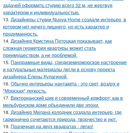
задачей оформить студию всего 32 м, не жертвуя
характером и индивидуальностью.
13.
Дизайнеры студии Nuova Home создали интерьер, в
котором нет ничего лишнего, но есть характер и
продуманность.
14.
Дизайнер Кристина Потоцкая показывает, как
сложная геометрия квартиры может стать
преимуществом, а не проблемой.
15.
Панорамные виды, средиземноморское настроение
и натуральные материалы легли в основу проекта
дизайнера Елены Кулагиной.
16.
Обычно интерьеры нантакета - это свет, воздух и
"Морская" легкость.
17.
Викторианский шик и современный комфорт: как в
мельбурнском доме объединили две эпохи.
18.
Дизайнер Милана колодник создала интерьер, где
гармонично сочетаются природа, творчество и уют.
19.
Прачечная на двух квадратах - легко!