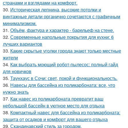
странами и взглядами на комфорт.
30.
Историческая лепнина, высокие потолки и
винтажные детали органично сочетаются с графичным
минимализмом.
31.
Объём, фактура и характер - барельеф на стене.
32.
Современные напольные покрытия для кухни: 6
лучших вариантов
33.
Какие скрытые уголки города знают только местные
жители
34.
Как выбрать моющий робот-пылесос: полный гайд
для новичков
35.
Таунхаус в Сочи: свет, покой и функциональность.
36.
Навесы для бассейна из поликарбоната: все, что
нужно знать
37.
Как навес из поликарбоната превратит ваш
небольшой бассейн в уютное место для отдыха
38.
Компактный навес для бассейна из поликарбоната:
защита от осадков и комфорт для вашего отдыха
39.
Скандинавский стиль за городом.