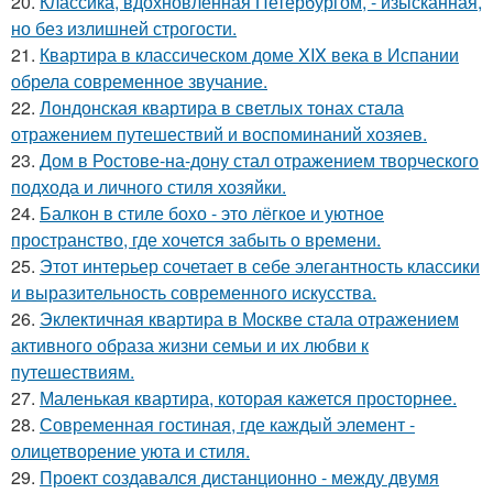
20.
Классика, вдохновленная Петербургом, - изысканная,
но без излишней строгости.
21.
Квартира в классическом доме XIX века в Испании
обрела современное звучание.
22.
Лондонская квартира в светлых тонах стала
отражением путешествий и воспоминаний хозяев.
23.
Дом в Ростове-на-дону стал отражением творческого
подхода и личного стиля хозяйки.
24.
Балкон в стиле бохо - это лёгкое и уютное
пространство, где хочется забыть о времени.
25.
Этот интерьер сочетает в себе элегантность классики
и выразительность современного искусства.
26.
Эклектичная квартира в Москве стала отражением
активного образа жизни семьи и их любви к
путешествиям.
27.
Маленькая квартира, которая кажется просторнее.
28.
Современная гостиная, где каждый элемент -
олицетворение уюта и стиля.
29.
Проект создавался дистанционно - между двумя