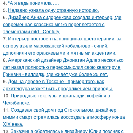
4.
"А я ведь понимала ….
5.
Недавно узнала одну странную историю.
6.
Дизайнер Анна сидоренкова создала интерьер, где
современная классика мягко переплетается с
элементами mid - Century.
7.
Интерьер построен на принципах цветотерапии: за
основу взяли марокканский кобальтово - синий,
дополнили его оранжевыми и мятными акцентами.
8.
Американский дизайнер Джонатан Адлер несколько
лет назад полностью переосмыслил свою квартиру в
Гринвич - виллидж, где живёт уже более 25 лет.
9.
Дом на дереве в Тоскане - пример того, как
архитектура может быть продолжением природы.
10.
Природные текстуры и джапанди: кофейня в
Челябинске.
11.
Создавая свой дом под Стокгольмом, дизайнер
мимми смарт стремилась воссоздать атмосферу конца
XIX века.
12.
Заказчица обратилась к дизайнеру Юлии поздняк с