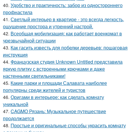
40.
Удобство и практичность: забор из одностороннего
профнастила
41.
Светлый интерьер в квартире - это всегда легкость,
ощущение простора и утренний настрой.
42.
Всеобщая мобилизация: как работает военкомат в
чрезвычайной ситуации
43.
Как гасить известь для побелки деревьев: пошаговая
инструкция
44.
Французская студия Unknown Untitled представила
яркую плитку с встроенными крючками и даже
настенными светильниками!
45.
Какие парки и площади Салавата наиболее
популярны среди жителей и туристов
46.
Оригами в интерьере: как сделать комнату
уникальной
47.
CAGMO Рязань: Музыкальное путешествие
продолжается
48.
Простые и оригинальные способы украсить комнату