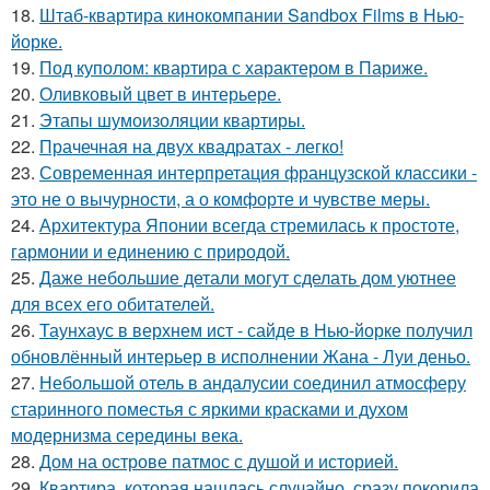
18.
Штаб-квартира кинокомпании Sandbox Films в Нью-
йорке.
19.
Под куполом: квартира с характером в Париже.
20.
Оливковый цвет в интерьере.
21.
Этапы шумоизоляции квартиры.
22.
Прачечная на двух квадратах - легко!
23.
Современная интерпретация французской классики -
это не о вычурности, а о комфорте и чувстве меры.
24.
Архитектура Японии всегда стремилась к простоте,
гармонии и единению с природой.
25.
Даже небольшие детали могут сделать дом уютнее
для всех его обитателей.
26.
Таунхаус в верхнем ист - сайде в Нью-йорке получил
обновлённый интерьер в исполнении Жана - Луи деньо.
27.
Небольшой отель в андалусии соединил атмосферу
старинного поместья с яркими красками и духом
модернизма середины века.
28.
Дом на острове патмос с душой и историей.
29.
Квартира, которая нашлась случайно, сразу покорила