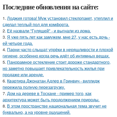
Последние обновления на сайте:
1.
Лоджия готова! Муж установил стеклопакет, утеплил и
сделал теплый пол для комфорта.
2.
Её назвали "Гулящей" - и выгнали из дома.
3.
Я уже пять лет как замужем, мне 27, у нас есть дочь -
ей четыре года.
4.
Парни часто слышат упрёки в неряшливости и плохой
гигиене, особенно когда речь идёт об интимных вещах.
5.
Панорамное остекление стоит дороже стандартного,
но заметно повышает привлекательность жилья при
продаже или аренде.
6.
Квартира Джонатан Адлер в Гринвич - виллидж
пережила полную перезагрузку.
7.
Дом на дереве в Тоскане - пример того, как
архитектура может быть продолжением природы.
8.
В этом пространстве национальная тема звучит не
буквально, а на уровне ощущений.