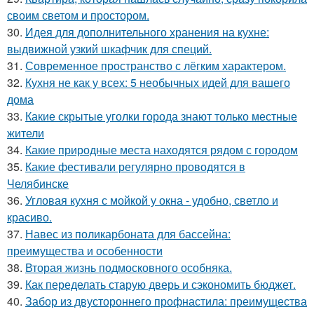
своим светом и простором.
30.
Идея для дополнительного хранения на кухне:
выдвижной узкий шкафчик для специй.
31.
Современное пространство с лёгким характером.
32.
Кухня не как у всех: 5 необычных идей для вашего
дома
33.
Какие скрытые уголки города знают только местные
жители
34.
Какие природные места находятся рядом с городом
35.
Какие фестивали регулярно проводятся в
Челябинске
36.
Угловая кухня с мойкой у окна - удобно, светло и
красиво.
37.
Навес из поликарбоната для бассейна:
преимущества и особенности
38.
Вторая жизнь подмосковного особняка.
39.
Как переделать старую дверь и сэкономить бюджет.
40.
Забор из двустороннего профнастила: преимущества