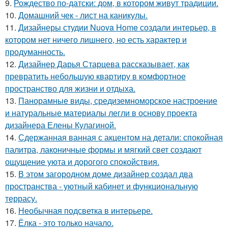
9.
Рождество по-датски: дом, в котором живут традиции.
10.
Домашний чек - лист на каникулы.
11.
Дизайнеры студии Nuova Home создали интерьер, в
котором нет ничего лишнего, но есть характер и
продуманность.
12.
Дизайнер Дарья Старцева рассказывает, как
превратить небольшую квартиру в комфортное
пространство для жизни и отдыха.
13.
Панорамные виды, средиземноморское настроение
и натуральные материалы легли в основу проекта
дизайнера Елены Кулагиной.
14.
Сдержанная ванная с акцентом на детали: спокойная
палитра, лаконичные формы и мягкий свет создают
ощущение уюта и дорогого спокойствия.
15.
В этом загородном доме дизайнер создал два
пространства - уютный кабинет и функциональную
террасу.
16.
Необычная подсветка в интерьере.
17.
Ёлка - это только начало.