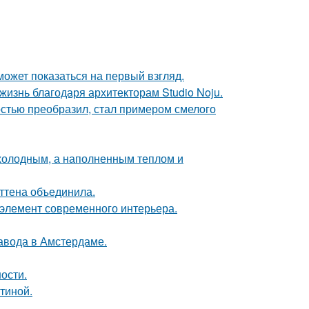
может показаться на первый взгляд.
жизнь благодаря архитекторам Studio Noju.
остью преобразил, стал примером смелого
 холодным, а наполненным теплом и
эттена объединила.
й элемент современного интерьера.
завода в Амстердаме.
ости.
тиной.