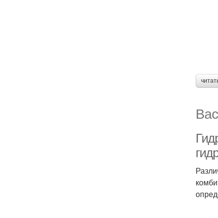
читат
Вас
Гид
гид
Разли
комби
опред