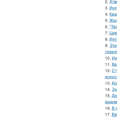
2.
Атм
3.
Инт
4.
Ква
5.
Жил
6.
"Тв
7.
Цве
8.
Инт
9.
Эти
серед
10.
Ин
11.
Кв
12.
Ст
искус
13.
Ко
14.
Зо
15.
До
видом
16.
В 
17.
Ви