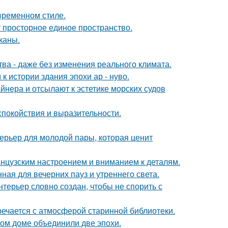
временном стиле.
ют просторное единое пространство.
каны.
а - даже без изменения реального климата.
 истории здания эпохи ар - нуво.
йнера и отсылают к эстетике морских судов
спокойствия и выразительности.
терьер для молодой пары, которая ценит
анцузским настроением и вниманием к деталям.
ная для вечерних пауз и утреннего света.
терьер словно создан, чтобы не спорить с
речается с атмосферой старинной библиотеки.
ом доме объединили две эпохи.