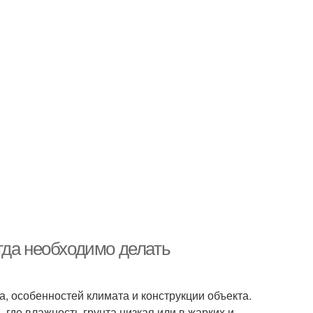
гда необходимо делать
, особенностей климата и конструкции объекта.
 где влажность грунта низкая или в жарких и