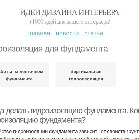
ИДЕИ ДИЗАЙНА ИНТЕРЬЕРА
+1000 идей для вашего интерьера!
главная
новости
статьи
роизоляция для фундамента
аботы на ленточном
Вертикальная
фундаменте
гидроизоляция
да делать гидроизоляцию фундамента. Ко
роизоляцию фундамента?
йство гидроизоляции фундамента зависит от свойств грунта
еобходимости беспокоиться о защите бетонной закладки там,