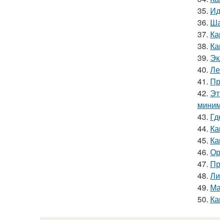
35.
Ид
36.
Ша
37.
Ка
38.
Ка
39.
Эк
40.
Ле
41.
Пр
42.
Эт
миним
43.
Гд
44.
Ка
45.
Ка
46.
Ор
47.
Пр
48.
Ли
49.
Ма
50.
Ка