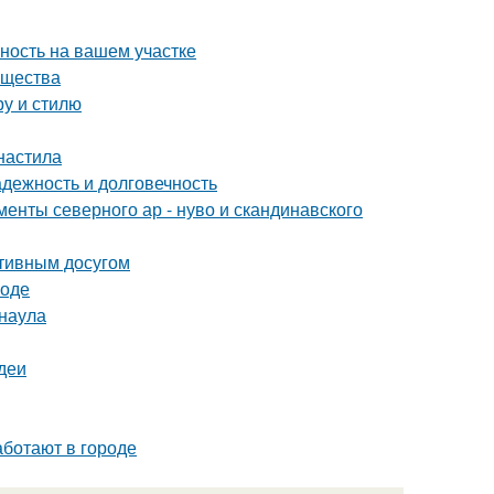
ность на вашем участке
ущества
ру и стилю
фнастила
дежность и долговечность
енты северного ар - нуво и скандинавского
ктивным досугом
роде
рнаула
деи
аботают в городе