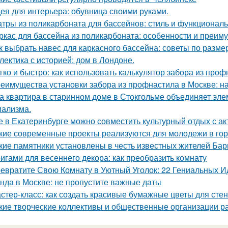
ея для интерьера: обувница своими руками.
тры из поликарбоната для бассейнов: стиль и функциональ
ркас для бассейна из поликарбоната: особенности и преим
к выбрать навес для каркасного бассейна: советы по разме
лектика с историей: дом в Лондоне.
гко и быстро: как использовать калькулятор забора из про
еимущества установки забора из профнастила в Москве: на
а квартира в старинном доме в Стокгольме объединяет элем
ализма.
е в Екатеринбурге можно совместить культурный отдых с а
кие современные проекты реализуются для молодежи в го
кие памятники установлены в честь известных жителей Ба
игами для весеннего декора: как преобразить комнату
евратите Свою Комнату в Уютный Уголок: 22 Гениальных И
нда в Москве: не пропустите важные даты
стер-класс: как создать красивые бумажные цветы для стен
кие творческие коллективы и общественные организации р