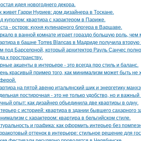
остая идея новогоднего декора.
к живет Гарри Нуриев: дом дизайнера в Тоскане.
д куполом: квартира с характером в Париже.
ста - остров: кухня кулинарного блогера в Варшаве.
ркало в ванной комнате играет гораздо большую роль, чем 
артира в башне Torres Blancas в Мадриде получила вторую 
м под Барселоной, который архитектор Рауль Санчес полн
да к пространству.
рные акценты в интерьере - это всегда про стиль и баланс.
ень красивый пример того, как минимализм может быть не
ферой.
артира на пятой авеню итальянский шик и энергетику манх
дельная постирочная - это не только удобство, но и важны
чный опыт: как дизайнер объединила две квартиры в одну.
терьер с историей: квартира в здании бывшего сахарного 
нимализм с характером: квартира в бельгийском стиле.
туральность и графика: как оформить интерьер без помпезн
рракотовый оттенок в интерьере: стильное решение для гос
кие фестивали регулярно проводятся в Челябинске