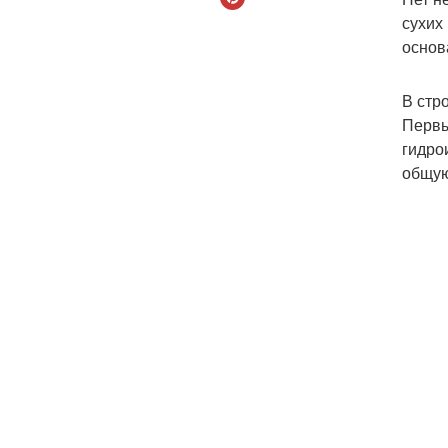
сухих
основ
В стр
Первы
гидро
общую