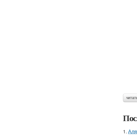
читат
Пос
1.
Аля