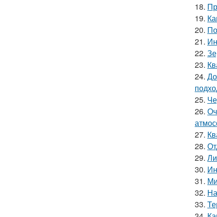
18.
Пр
19.
Ка
20.
По
21.
Ин
22.
Зе
23.
Кв
24.
До
подхо
25.
Че
26.
Оч
атмос
27.
Кв
28.
От
29.
Ли
30.
Ин
31.
Ми
32.
На
33.
Те
34.
Ка