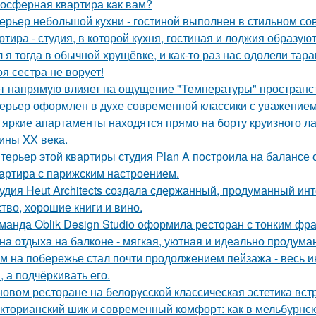
осферная квартира как вам?
ерьер небольшой кухни - гостиной выполнен в стильном со
ртира - студия, в которой кухня, гостиная и лоджия образу
 я тогда в обычной хрущёвке, и как-то раз нас одолели тара
оя сестра не ворует!
т напрямую влияет на ощущение "Температуры" пространств
ерьер оформлен в духе современной классики с уважением к
 яркие апартаменты находятся прямо на борту круизного ла
ины XX века.
терьер этой квартиры студия Plan A построила на балансе 
артира с парижским настроением.
удия Heut Architects создала сдержанный, продуманный ин
ство, хорошие книги и вино.
манда Oblik Design Studio оформила ресторан с тонким фр
на отдыха на балконе - мягкая, уютная и идеально продуман
м на побережье стал почти продолжением пейзажа - весь ин
, а подчёркивать его.
новом ресторане на белорусской классическая эстетика вст
кторианский шик и современный комфорт: как в мельбурнск